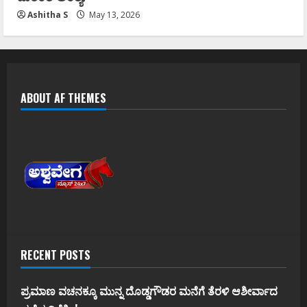
Ashitha S
May 13, 2026
ABOUT AF THEMES
RECENT POSTS
ಪ್ರಮಾಣ ವಚನಕ್ಕೂ ಮುನ್ನ ದೊಡ್ಡಗೌಡರ ಮನೆಗೆ ತೆರಳಿ ಆಶೀರ್ವಾದ