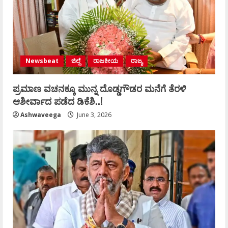
Newsbeat
ಜಿಲ್ಲೆ
ರಾಜಕೀಯ
ರಾಜ್ಯ
ಪ್ರಮಾಣ ವಚನಕ್ಕೂ ಮುನ್ನ ದೊಡ್ಡಗೌಡರ ಮನೆಗೆ ತೆರಳಿ
ಆಶೀರ್ವಾದ ಪಡೆದ ಡಿಕೆಶಿ..!
Ashwaveega
June 3, 2026