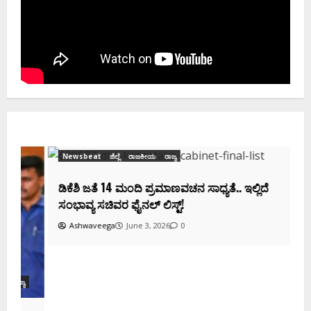
Newsbeat
ಜಿಲ್ಲೆ
ರಾಜಕೀಯ
ರಾಜ್ಯ
ಡಿಕೆಶಿ ಜತೆ 14 ಮಂದಿ ಪ್ರಮಾಣವಚನ ಸಾಧ್ಯತೆ.. ಇಲ್ಲಿದೆ
ಸಂಭಾವ್ಯ ಸಚಿವರ ಫೈನಲ್ ಲಿಸ್ಟ್‌!
Ashwaveega
June 3, 2026
0