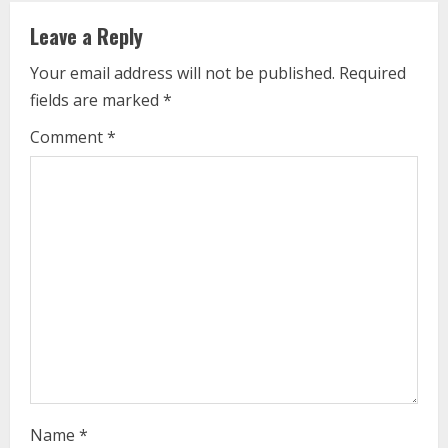
n
Leave a Reply
u
Your email address will not be published.
Required
e
fields are marked
*
R
Comment
*
e
a
d
i
n
g
Name
*