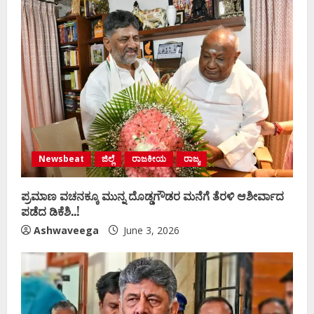
Newsbeat
ಜಿಲ್ಲೆ
ರಾಜಕೀಯ
ರಾಜ್ಯ
ಪ್ರಮಾಣ ವಚನಕ್ಕೂ ಮುನ್ನ ದೊಡ್ಡಗೌಡರ ಮನೆಗೆ ತೆರಳಿ ಆಶೀರ್ವಾದ
ಪಡೆದ ಡಿಕೆಶಿ..!
Ashwaveega
June 3, 2026