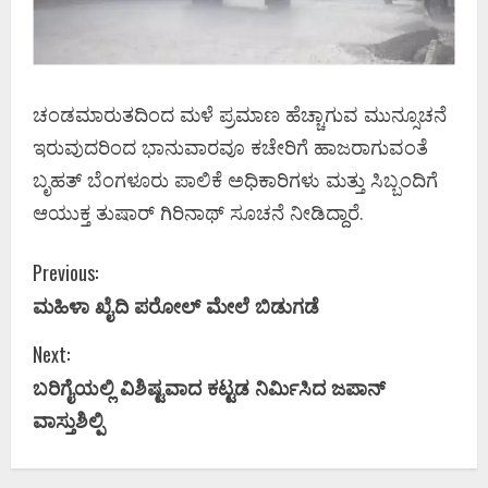
ಚಂಡಮಾರುತದಿಂದ ಮಳೆ ಪ್ರಮಾಣ ಹೆಚ್ಚಾಗುವ ಮುನ್ಸೂಚನೆ
ಇರುವುದರಿಂದ ಭಾನುವಾರವೂ ಕಚೇರಿಗೆ ಹಾಜರಾಗುವಂತೆ
ಬೃಹತ್​ ಬೆಂಗಳೂರು ಪಾಲಿಕೆ ಅಧಿಕಾರಿಗಳು ಮತ್ತು ಸಿಬ್ಬಂದಿಗೆ
ಆಯುಕ್ತ ತುಷಾರ್​ ಗಿರಿನಾಥ್​ ಸೂಚನೆ ನೀಡಿದ್ದಾರೆ.
C
Previous:
ಮಹಿಳಾ ಖೈದಿ ಪರೋಲ್ ಮೇಲೆ ಬಿಡುಗಡೆ
o
Next:
n
ಬರಿಗೈಯಲ್ಲಿ ವಿಶಿಷ್ಟವಾದ ಕಟ್ಟಡ ನಿರ್ಮಿಸಿದ ಜಪಾನ್‌
t
ವಾಸ್ತುಶಿಲ್ಪಿ
i