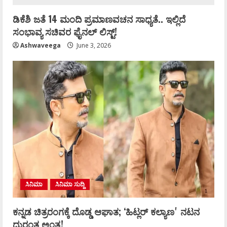
ಡಿಕೆಶಿ ಜತೆ 14 ಮಂದಿ ಪ್ರಮಾಣವಚನ ಸಾಧ್ಯತೆ.. ಇಲ್ಲಿದೆ
ಸಂಭಾವ್ಯ ಸಚಿವರ ಫೈನಲ್ ಲಿಸ್ಟ್‌!
Ashwaveega
June 3, 2026
ಸಿನಿಮಾ
ಸಿನಿಮಾ ಸುದ್ದಿ
ಕನ್ನಡ ಚಿತ್ರರಂಗಕ್ಕೆ ದೊಡ್ಡ ಆಘಾತ; ʻಹಿಟ್ಲರ್ ಕಲ್ಯಾಣʼ ನಟನ
ದುರಂತ ಅಂತ್ಯ!