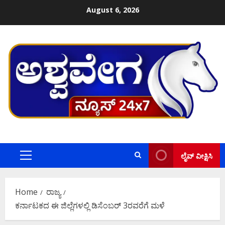
Skip
August 6, 2026
to
content
ಲೈವ್ ವೀಕ್ಷಿಸಿ
Primary
Menu
Home
ರಾಜ್ಯ
ಕರ್ನಾಟಕದ ಈ ಜಿಲ್ಲೆಗಳಲ್ಲಿ ಡಿಸೆಂಬರ್ 3ರವರೆಗೆ ಮಳೆ