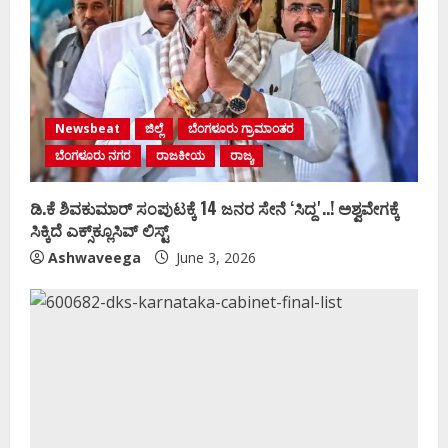
Newsbeat
ಜಿಲ್ಲೆ
ಬೆಂಗಳೂರು ಗ್ರಾಮಾಂತರ
ಬೆಂಗಳೂರು ನಗರ
ರಾಜಕೀಯ
ರಾಜ್ಯ
ಡಿ.ಕೆ ಶಿವಕುಮಾರ್‌ ಸಂಪುಟಕ್ಕೆ 14 ಜನರ ಸೇನೆ ʻಸಿದ್ದʼ..! ಅಶ್ವವೇಗಕ್ಕೆ
ಸಿಕ್ಕಿದೆ ಎಕ್ಸ್‌ಕ್ಲೂಸಿವ್‌ ಲಿಸ್ಟ್‌
Ashwaveega
June 3, 2026