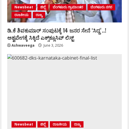
Newsbeat
ಜಿಲ್ಲೆ
ಬೆಂಗಳೂರು ಗ್ರಾಮಾಂತರ
ಬೆಂಗಳೂರು ನಗರ
ರಾಜಕೀಯ
ರಾಜ್ಯ
ಡಿ.ಕೆ ಶಿವಕುಮಾರ್‌ ಸಂಪುಟಕ್ಕೆ 14 ಜನರ ಸೇನೆ ʻಸಿದ್ದʼ..!
ಅಶ್ವವೇಗಕ್ಕೆ ಸಿಕ್ಕಿದೆ ಎಕ್ಸ್‌ಕ್ಲೂಸಿವ್‌ ಲಿಸ್ಟ್‌
Ashwaveega
June 3, 2026
Newsbeat
ಜಿಲ್ಲೆ
ರಾಜಕೀಯ
ರಾಜ್ಯ