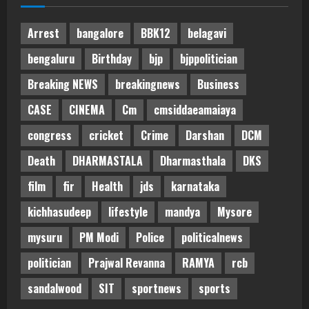
Arrest
bangalore
BBK12
belagavi
bengaluru
Birthday
bjp
bjppolitician
Breaking NEWS
breakingnews
Business
CASE
CINEMA
Cm
cmsiddaeamaiaya
congress
cricket
Crime
Darshan
DCM
Death
DHARMASTALA
Dharmasthala
DKS
film
fir
Health
jds
karnataka
kichhasudeep
lifestyle
mandya
Mysore
mysuru
PM Modi
Police
politicalnews
politician
Prajwal Revanna
RAMYA
rcb
sandalwood
SIT
sportnews
sports