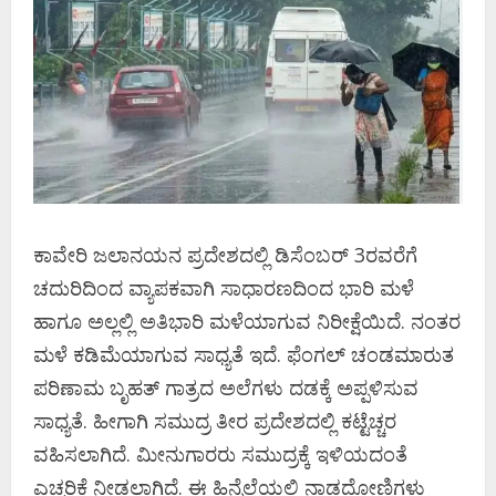
ಕಾವೇರಿ ಜಲಾನಯನ ಪ್ರದೇಶದಲ್ಲಿ ಡಿಸೆಂಬರ್‌ 3ರವರೆಗೆ
ಚದುರಿದಿಂದ ವ್ಯಾಪಕವಾಗಿ ಸಾಧಾರಣದಿಂದ ಭಾರಿ ಮಳೆ
ಹಾಗೂ ಅಲ್ಲಲ್ಲಿ ಅತಿಭಾರಿ ಮಳೆಯಾಗುವ ನಿರೀಕ್ಷೆಯಿದೆ. ನಂತರ
ಮಳೆ ಕಡಿಮೆಯಾಗುವ ಸಾಧ್ಯತೆ ಇದೆ. ಫೆಂಗಲ್ ಚಂಡಮಾರುತ
ಪರಿಣಾಮ ಬೃಹತ್ ಗಾತ್ರದ ಅಲೆಗಳು ದಡಕ್ಕೆ ಅಪ್ಪಳಿಸುವ
ಸಾಧ್ಯತೆ. ಹೀಗಾಗಿ ಸಮುದ್ರ ತೀರ ಪ್ರದೇಶದಲ್ಲಿ ಕಟ್ಟೆಚ್ಚರ
ವಹಿಸಲಾಗಿದೆ. ಮೀನುಗಾರರು ಸಮುದ್ರಕ್ಕೆ ಇಳಿಯದಂತೆ
ಎಚ್ಚರಿಕೆ ನೀಡಲಾಗಿದೆ. ಈ ಹಿನ್ನೆಲೆಯಲ್ಲಿ ನಾಡದೋಣಿಗಳು