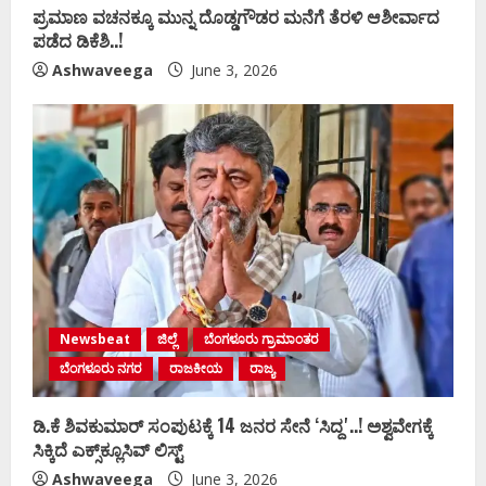
ಪ್ರಮಾಣ ವಚನಕ್ಕೂ ಮುನ್ನ ದೊಡ್ಡಗೌಡರ ಮನೆಗೆ ತೆರಳಿ ಆಶೀರ್ವಾದ
ಪಡೆದ ಡಿಕೆಶಿ..!
Ashwaveega
June 3, 2026
Newsbeat
ಜಿಲ್ಲೆ
ಬೆಂಗಳೂರು ಗ್ರಾಮಾಂತರ
ಬೆಂಗಳೂರು ನಗರ
ರಾಜಕೀಯ
ರಾಜ್ಯ
ಡಿ.ಕೆ ಶಿವಕುಮಾರ್‌ ಸಂಪುಟಕ್ಕೆ 14 ಜನರ ಸೇನೆ ʻಸಿದ್ದʼ..! ಅಶ್ವವೇಗಕ್ಕೆ
ಸಿಕ್ಕಿದೆ ಎಕ್ಸ್‌ಕ್ಲೂಸಿವ್‌ ಲಿಸ್ಟ್‌
Ashwaveega
June 3, 2026