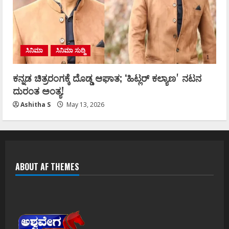
ಸಿನಿಮಾ
ಸಿನಿಮಾ ಸುದ್ದಿ
ಕನ್ನಡ ಚಿತ್ರರಂಗಕ್ಕೆ ದೊಡ್ಡ ಆಘಾತ; ʻಹಿಟ್ಲರ್ ಕಲ್ಯಾಣʼ ನಟನ
ದುರಂತ ಅಂತ್ಯ!
Ashitha S
May 13, 2026
ABOUT AF THEMES