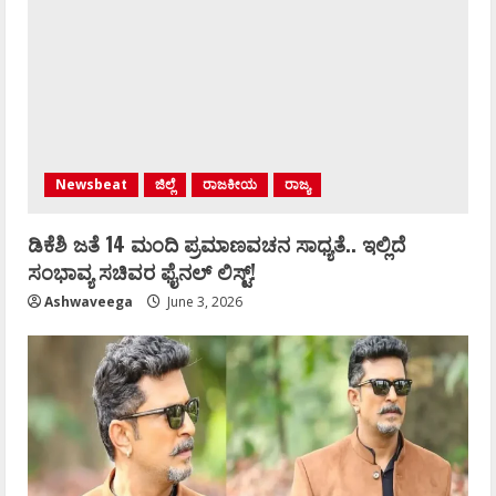
Newsbeat
ಜಿಲ್ಲೆ
ರಾಜಕೀಯ
ರಾಜ್ಯ
ಡಿಕೆಶಿ ಜತೆ 14 ಮಂದಿ ಪ್ರಮಾಣವಚನ ಸಾಧ್ಯತೆ.. ಇಲ್ಲಿದೆ
ಸಂಭಾವ್ಯ ಸಚಿವರ ಫೈನಲ್ ಲಿಸ್ಟ್‌!
Ashwaveega
June 3, 2026