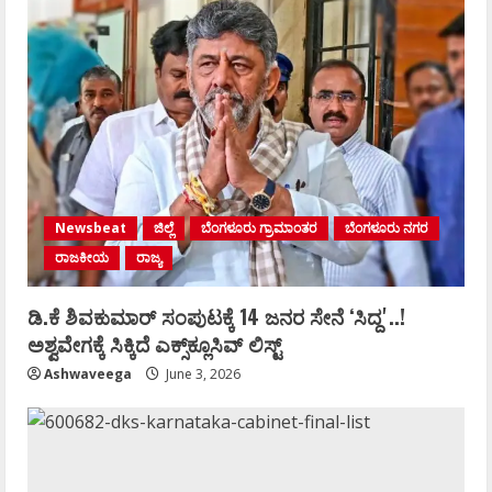
Newsbeat
ಜಿಲ್ಲೆ
ಬೆಂಗಳೂರು ಗ್ರಾಮಾಂತರ
ಬೆಂಗಳೂರು ನಗರ
ರಾಜಕೀಯ
ರಾಜ್ಯ
ಡಿ.ಕೆ ಶಿವಕುಮಾರ್‌ ಸಂಪುಟಕ್ಕೆ 14 ಜನರ ಸೇನೆ ʻಸಿದ್ದʼ..!
ಅಶ್ವವೇಗಕ್ಕೆ ಸಿಕ್ಕಿದೆ ಎಕ್ಸ್‌ಕ್ಲೂಸಿವ್‌ ಲಿಸ್ಟ್‌
Ashwaveega
June 3, 2026