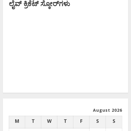
ಲೈವ್ ಕ್ರಿಕೆಟ್ ಸ್ಕೋರ್‌ಗಳು
August 2026
M
T
W
T
F
S
S