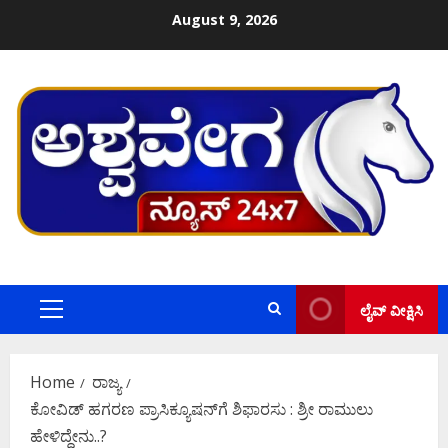
Skip
August 9, 2026
to
content
ಲೈವ್ ವೀಕ್ಷಿಸಿ
Primary
Menu
Home
ರಾಜ್ಯ
ಕೋವಿಡ್ ಹಗರಣ ಪ್ರಾಸಿಕ್ಯೂಷನ್​ಗೆ ಶಿಫಾರಸು : ಶ್ರೀ ರಾಮುಲು
ಹೇಳಿದ್ದೇನು..?