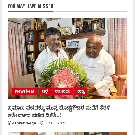
YOU MAY HAVE MISSED
Newsbeat
ಜಿಲ್ಲೆ
ರಾಜಕೀಯ
ರಾಜ್ಯ
ಪ್ರಮಾಣ ವಚನಕ್ಕೂ ಮುನ್ನ ದೊಡ್ಡಗೌಡರ ಮನೆಗೆ ತೆರಳಿ
ಆಶೀರ್ವಾದ ಪಡೆದ ಡಿಕೆಶಿ..!
Ashwaveega
June 3, 2026