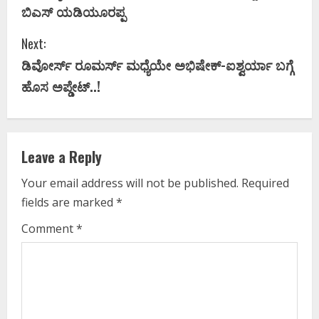
o
ಬಿಎಸ್ ಯಡಿಯೂರಪ್ಪ
n
Next:
t
ಡಿವೋರ್ಸ್ ರೂಮರ್ಸ್ ಮಧ್ಯೆಯೇ ಅಭಿಷೇಕ್-ಐಶ್ವರ್ಯಾ ಬಗ್ಗೆ
i
ಹೊಸ ಅಪ್ಡೇಟ್..!
n
u
Leave a Reply
e
Your email address will not be published.
Required
fields are marked
*
R
Comment
*
e
a
d