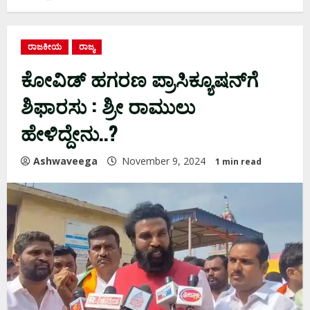
ರಾಜಕೀಯ
ರಾಜ್ಯ
ಕೋವಿಡ್ ಹಗರಣ ಪ್ರಾಸಿಕ್ಯೂಷನ್​ಗೆ
ಶಿಫಾರಸು : ಶ್ರೀ ರಾಮುಲು
ಹೇಳಿದ್ದೇನು..?
Ashwaveega
November 9, 2024
1 min read