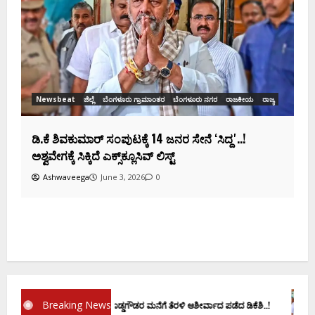
ಡಿಕೆಶಿ ಜತೆ 14 ಮಂದಿ ಪ್ರಮಾಣವಚನ ಸಾಧ್ಯತೆ.. ಇಲ್ಲಿದೆ
ಸಂಭಾವ್ಯ ಸಚಿವರ ಫೈನಲ್ ಲಿಸ್ಟ್‌!
Ashwaveega
June 3, 2026
0
್ಯ
Breaking News
ಪ್ರಮಾಣ ವಚನಕ್ಕೂ ಮುನ್ನ ದೊಡ್ಡಗೌಡರ ಮನೆಗೆ ತೆರಳಿ ಆಶೀರ್ವಾದ ಪಡೆದ ಡಿಕೆಶಿ..!
ಡಿ.