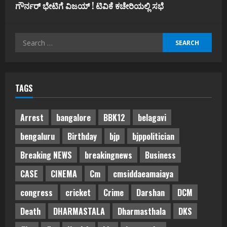
ಗೌರ್ನರ್‌ ಭೇಟಿಗೆ ವಿಜಯ್‌ ! ಟಿವಿಕೆ ಕಚೇರಿಯಲ್ಲಿ ಸಭೆ
Search
for:
TAGS
Arrest
bangalore
BBK12
belagavi
bengaluru
Birthday
bjp
bjppolitician
Breaking NEWS
breakingnews
Business
CASE
CINEMA
Cm
cmsiddaeamaiaya
congress
cricket
Crime
Darshan
DCM
Death
DHARMASTALA
Dharmasthala
DKS