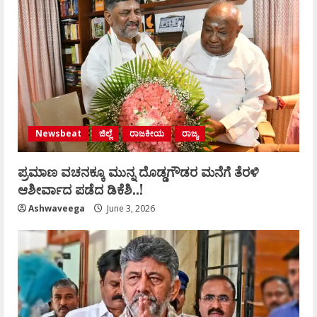
Newsbeat
ಜಿಲ್ಲೆ
ರಾಜಕೀಯ
ರಾಜ್ಯ
ಪ್ರಮಾಣ ವಚನಕ್ಕೂ ಮುನ್ನ ದೊಡ್ಡಗೌಡರ ಮನೆಗೆ ತೆರಳಿ
ಆಶೀರ್ವಾದ ಪಡೆದ ಡಿಕೆಶಿ..!
Ashwaveega
June 3, 2026