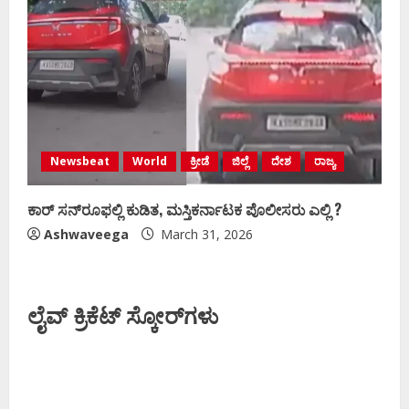
Newsbeat
World
ಕ್ರೀಡೆ
ಜಿಲ್ಲೆ
ದೇಶ
ರಾಜ್ಯ
ಕಾರ್ ಸನ್‌ರೂಫಲ್ಲಿ ಕುಡಿತ, ಮಸ್ತಿಕರ್ನಾಟಕ ಪೊಲೀಸರು ಎಲ್ಲಿ ?
Ashwaveega
March 31, 2026
ಲೈವ್ ಕ್ರಿಕೆಟ್ ಸ್ಕೋರ್‌ಗಳು