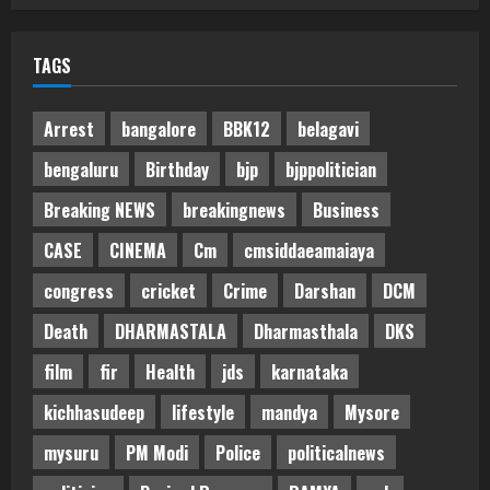
TAGS
Arrest
bangalore
BBK12
belagavi
bengaluru
Birthday
bjp
bjppolitician
Breaking NEWS
breakingnews
Business
CASE
CINEMA
Cm
cmsiddaeamaiaya
congress
cricket
Crime
Darshan
DCM
Death
DHARMASTALA
Dharmasthala
DKS
film
fir
Health
jds
karnataka
kichhasudeep
lifestyle
mandya
Mysore
mysuru
PM Modi
Police
politicalnews