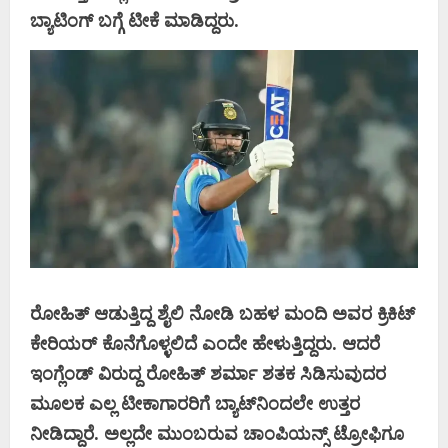
ಬ್ಯಾಟಿಂಗ್‌ ಬಗ್ಗೆ ಟೀಕೆ ಮಾಡಿದ್ದರು.
ರೋಹಿತ್‌ ಆಡುತ್ತಿದ್ದ ಶೈಲಿ ನೋಡಿ ಬಹಳ ಮಂದಿ ಅವರ ಕ್ರಿಕಿಟ್‌
ಕೇರಿಯರ್‌ ಕೊನೆಗೊಳ್ಳಲಿದೆ ಎಂದೇ ಹೇಳುತ್ತಿದ್ದರು. ಆದರೆ
ಇಂಗ್ಲೆಂಡ್‌ ವಿರುದ್ದ ರೋಹಿತ್‌ ಶರ್ಮಾ ಶತಕ ಸಿಡಿಸುವುದರ
ಮೂಲಕ ಎಲ್ಲ ಟೀಕಾಗಾರರಿಗೆ ಬ್ಯಾಟ್‌ನಿಂದಲೇ ಉತ್ತರ
ನೀಡಿದ್ದಾರೆ. ಅಲ್ಲದೇ ಮುಂಬರುವ ಚಾಂಪಿಯನ್ಸ್‌ ಟ್ರೋಫಿಗೂ