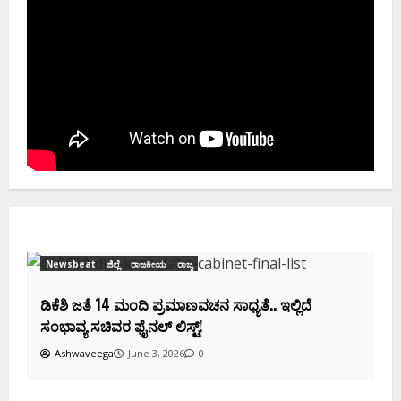
Newsbeat
ಜಿಲ್ಲೆ
ರಾಜಕೀಯ
ರಾಜ್ಯ
ಡಿಕೆಶಿ ಜತೆ 14 ಮಂದಿ ಪ್ರಮಾಣವಚನ ಸಾಧ್ಯತೆ.. ಇಲ್ಲಿದೆ
ಸಂಭಾವ್ಯ ಸಚಿವರ ಫೈನಲ್ ಲಿಸ್ಟ್‌!
Ashwaveega
June 3, 2026
0