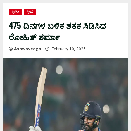
ಕ್ರಿಕೆಟ್
ಕ್ರೀಡೆ
475 ದಿನಗಳ ಬಳಿಕ ಶತಕ ಸಿಡಿಸಿದ
ರೋಹಿತ್‌ ಶರ್ಮಾ
Ashwaveega
February 10, 2025