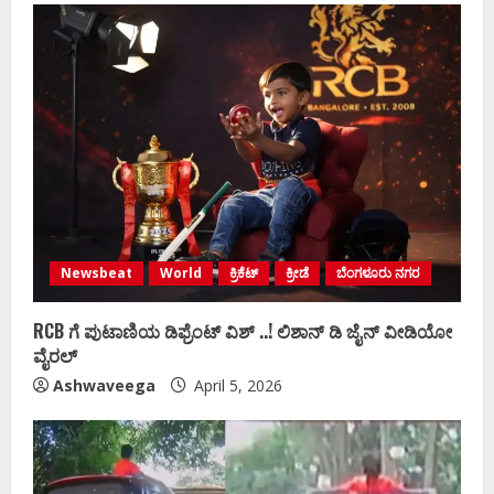
Newsbeat
World
ಕ್ರಿಕೆಟ್
ಕ್ರೀಡೆ
ಬೆಂಗಳೂರು ನಗರ
RCB ಗೆ ಪುಟಾಣಿಯ ಡಿಫ್ರೆಂಟ್‌ ವಿಶ್ ..! ಲಿಶಾನ್‌ ಡಿ ಜೈನ್‌ ವೀಡಿಯೋ
ವೈರಲ್
Ashwaveega
April 5, 2026