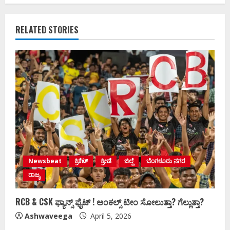
RELATED STORIES
Newsbeat
ಕ್ರಿಕೆಟ್
ಕ್ರೀಡೆ
ಜಿಲ್ಲೆ
ಬೆಂಗಳೂರು ನಗರ
ರಾಜ್ಯ
RCB & CSK ಫ್ಯಾನ್ಸ್‌ ಫೈಟ್ !‌ ಅಂಕಲ್ಸ್‌ ಟೀಂ ಸೋಲುತ್ತಾ? ಗೆಲ್ಲುತ್ತಾ?
Ashwaveega
April 5, 2026