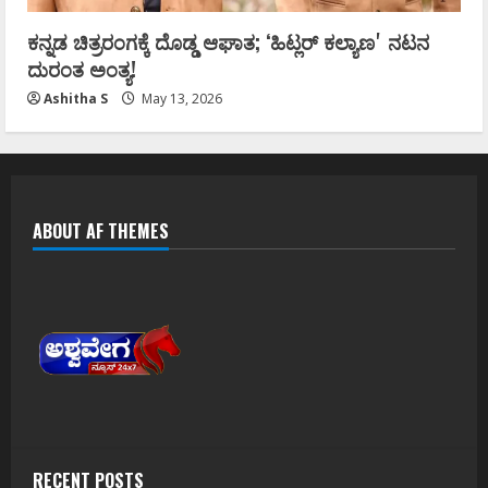
ಕನ್ನಡ ಚಿತ್ರರಂಗಕ್ಕೆ ದೊಡ್ಡ ಆಘಾತ; ʻಹಿಟ್ಲರ್ ಕಲ್ಯಾಣʼ ನಟನ
ದುರಂತ ಅಂತ್ಯ!
Ashitha S
May 13, 2026
ABOUT AF THEMES
RECENT POSTS