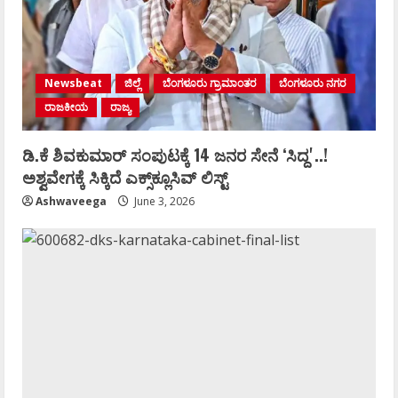
Newsbeat
ಜಿಲ್ಲೆ
ಬೆಂಗಳೂರು ಗ್ರಾಮಾಂತರ
ಬೆಂಗಳೂರು ನಗರ
ರಾಜಕೀಯ
ರಾಜ್ಯ
ಡಿ.ಕೆ ಶಿವಕುಮಾರ್‌ ಸಂಪುಟಕ್ಕೆ 14 ಜನರ ಸೇನೆ ʻಸಿದ್ದʼ..!
ಅಶ್ವವೇಗಕ್ಕೆ ಸಿಕ್ಕಿದೆ ಎಕ್ಸ್‌ಕ್ಲೂಸಿವ್‌ ಲಿಸ್ಟ್‌
Ashwaveega
June 3, 2026