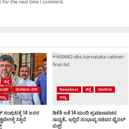
r for the next time I comment.
ಡಿ.ಕ
ಪ್ರಮಾಣ ವಚನಕ್ಕೂ ಮುನ್ನ
14 ಜ
ದೊಡ್ಡಗೌಡರ ಮನೆಗೆ ತೆರಳಿ
ಅಶ್ವವ
ಆಶೀರ್ವಾದ ಪಡೆದ ಡಿಕೆಶಿ..!
ಲಿಸ್ಟ್‌
Ashwaveega
June 3, 2026
0
Ashw
ಜಿಲ್ಲೆ
ಮಾಂತರ
ಬೆಂಗಳೂರು ನಗರ
Newsbeat
ಜಿಲ್ಲೆ
ರಾಜಕೀಯ
ರಾಜ್ಯ
ರಾಜ್ಯ
್‌ ಸಂಪುಟಕ್ಕೆ 14 ಜನರ
ಡಿಕೆಶಿ ಜತೆ 14 ಮಂದಿ ಪ್ರಮಾಣವಚನ
ವವೇಗಕ್ಕೆ ಸಿಕ್ಕಿದೆ
ಸಾಧ್ಯತೆ.. ಇಲ್ಲಿದೆ ಸಂಭಾವ್ಯ ಸಚಿವರ ಫೈನಲ್
್‌
ಲಿಸ್ಟ್‌!