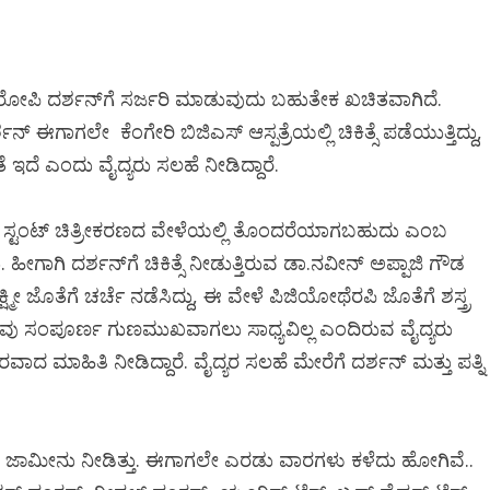
ಯೆ ಆರೋಪಿ ದರ್ಶನ್‌ಗೆ ಸರ್ಜರಿ ಮಾಡುವುದು ಬಹುತೇಕ ಖಚಿತವಾಗಿದೆ.
 ಈಗಾಗಲೇ ಕೆಂಗೇರಿ ಬಿಜಿಎಸ್‌ ಆಸ್ಪತ್ರೆಯಲ್ಲಿ ಚಿಕಿತ್ಸೆ ಪಡೆಯುತ್ತಿದ್ದು,
 ಇದೆ ಎಂದು ವೈದ್ಯರು ಸಲಹೆ ನೀಡಿದ್ದಾರೆ.
ತು ಸ್ಟಂಟ್‌ ಚಿತ್ರೀಕರಣದ ವೇಳೆಯಲ್ಲಿ ತೊಂದರೆಯಾಗಬಹುದು ಎಂಬ
ಿ ದರ್ಶನ್‌ಗೆ ಚಿಕಿತ್ಸೆ ನೀಡುತ್ತಿರುವ ಡಾ.ನವೀನ್‌ ಅಪ್ಪಾಜಿ ಗೌಡ
್ಮೀ ಜೊತೆಗೆ ಚರ್ಚೆ ನಡೆಸಿದ್ದು, ಈ ವೇಳೆ ಪಿಜಿಯೋಥೆರಪಿ ಜೊತೆಗೆ ಶಸ್ತ್ರ
 ನೋವು ಸಂಪೂರ್ಣ ಗುಣಮುಖವಾಗಲು ಸಾಧ್ಯವಿಲ್ಲ ಎಂದಿರುವ ವೈದ್ಯರು
 ವಿವರವಾದ ಮಾಹಿತಿ ನೀಡಿದ್ದಾರೆ. ವೈದ್ಯರ ಸಲಹೆ ಮೇರೆಗೆ ದರ್ಶನ್‌ ಮತ್ತು ಪತ್ನಿ
ಾರಗಳ ಜಾಮೀನು ನೀಡಿತ್ತು. ಈಗಾಗಲೇ ಎರಡು ವಾರಗಳು ಕಳೆದು ಹೋಗಿವೆ..