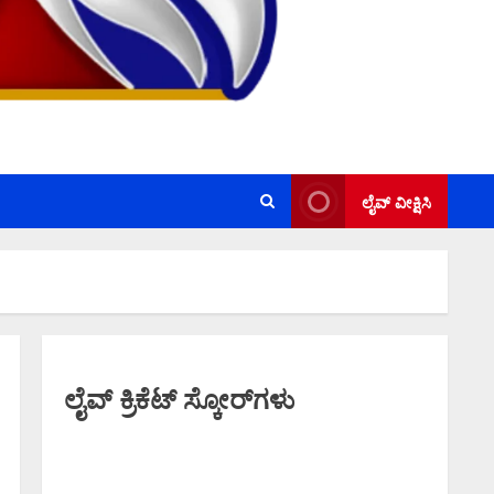
ಲೈವ್ ವೀಕ್ಷಿಸಿ
ಲೈವ್ ಕ್ರಿಕೆಟ್ ಸ್ಕೋರ್‌ಗಳು