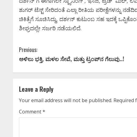
ದರ್ಶನ್‌ ಗೆ ಈಗಾಗಲೇ ಸ್ಕ್ಯಾನಿಂಗ್‌ , ಇಸಿಜಿ, ಟ್ರೆಡ್‌ ಮಿಲ್‌, ಲಿವರ್‌
ಶುಗರ್‌ ಟೆಸ್ಟ್‌ ಸೇರಿದಂತೆ ಎಲ್ಲಾ ರೀತಿಯ ಪರೀಕ್ಷೆಗಳನ್ನು ನಡೆದಿದ
ಚಿಕಿತ್ಸೆಗೆ ಸೂಚಿಸಿದ್ದು, ದರ್ಶನ್‌ ಕುಟುಂಬ ಸಹ ಇದಕ್ಕೆ ಒಪ್ಪಿಕೊಂಡಿದ
ಶೀಘ್ರದಲ್ಲೇ ಸರ್ಜರಿ ನಡೆಯಲಿದೆ.
C
Previous:
ಅಳಿಲು ಭಕ್ತಿ, ಮಳಲ ಸೇವೆ, ಮತ್ತು ಟ್ರಂಪ್‌ನ ಗೆಲುವು..!
o
n
t
Leave a Reply
i
Your email address will not be published.
Required 
n
Comment
*
u