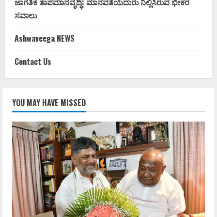
ಜಾಗತಿಕ ತಾಪಮಾನವೃದ್ಧಿ: ಮಾನವತೆಯೆದುರು ನಿಲ್ಲಿಸಿರುವ ಭೀಕರ
ಸವಾಲು
Ashwaveega NEWS
Contact Us
YOU MAY HAVE MISSED