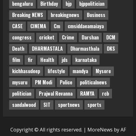
bengaluru
Birthday
bjp
bjppolitician
Breaking NEWS
breakingnews
Business
CASE
CINEMA
Cm
cmsiddaeamaiaya
congress
cricket
Crime
Darshan
DCM
Death
DHARMASTALA
Dharmasthala
DKS
film
fir
Health
jds
karnataka
kichhasudeep
lifestyle
mandya
Mysore
mysuru
PM Modi
Police
politicalnews
politician
Prajwal Revanna
RAMYA
rcb
sandalwood
SIT
sportnews
sports
Copyright © All rights reserved.
|
MoreNews
by AF