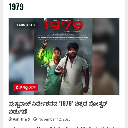
1979
1 MIN READ
ವೆಬ್ ಸ್ಟೋರೀಸ್
ಪುಷ್ಪರಾಜ್‌ ನಿರ್ದೇಶನದ ‘1979’ ಚಿತ್ರದ ಪೋಸ್ಟರ್
ಬಿಡುಗಡೆ
Ashitha S
November 12, 2025