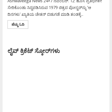
Ashwaveega News 24×7 ನವೆಂಬರ್. 12: ಹೊಸ ಪ್ರತಿಭೆಗಳೇ
ಸೇರಿಕೊಂಡು ಸಿದ್ದಪಡಿಸಿರುವ 1979 ಚಿತ್ರದ ಪೋಸ್ಟರ್‌ನ್ನು ’ಆ
ದಿನಗಳು’ ಖ್ಯಾತಿಯ ಚೇತನ್ ಬಿಡುಗಡೆ ಮಾಡಿ ತಂಡಕ್ಕೆ...
Read
ಹೆಚ್ಚು ಓದಿ
more
about
ಪುಷ್ಪರಾಜ್‌
ನಿರ್ದೇಶನದ
‘1979’
ಚಿತ್ರದ
ಲೈವ್ ಕ್ರಿಕೆಟ್ ಸ್ಕೋರ್‌ಗಳು
ಪೋಸ್ಟರ್
ಬಿಡುಗಡೆ