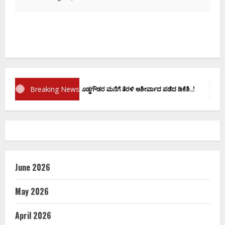
Breaking News
ಪ್ರಮಾಣ ವಚನಕ್ಕೂ ಮುನ್ನ ದೊಡ್ಡಗೌಡರ ಮನೆಗೆ ತೆರಳಿ ಆಶೀರ್ವಾದ ಪಡೆದ ಡಿಕೆಶಿ..!
June 2026
May 2026
April 2026