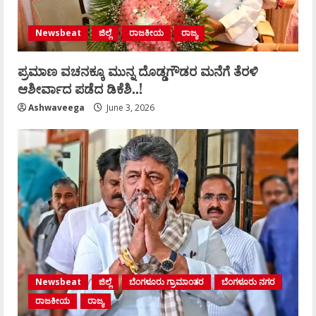
Newsbeat
ಜಿಲ್ಲೆ
ರಾಜಕೀಯ
ರಾಜ್ಯ
ಪ್ರಮಾಣ ವಚನಕ್ಕೂ ಮುನ್ನ ದೊಡ್ಡಗೌಡರ ಮನೆಗೆ ತೆರಳಿ
ಆಶೀರ್ವಾದ ಪಡೆದ ಡಿಕೆಶಿ..!
Ashwaveega
June 3, 2026
Newsbeat
ಜಿಲ್ಲೆ
ಬೆಂಗಳೂರು ಗ್ರಾಮಾಂತರ
ಬೆಂಗಳೂರು ನಗರ
ರಾಜಕೀಯ
ರಾಜ್ಯ