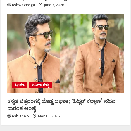
Ashwaveega
June 3, 2026
ಸಿನಿಮಾ
ಸಿನಿಮಾ ಸುದ್ದಿ
ಕನ್ನಡ ಚಿತ್ರರಂಗಕ್ಕೆ ದೊಡ್ಡ ಆಘಾತ; ʻಹಿಟ್ಲರ್ ಕಲ್ಯಾಣʼ ನಟನ
ದುರಂತ ಅಂತ್ಯ!
Ashitha S
May 13, 2026