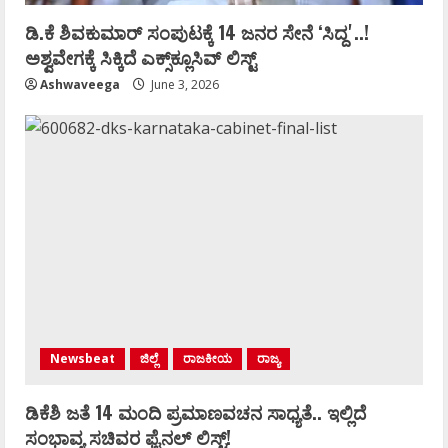
ಡಿ.ಕೆ ಶಿವಕುಮಾರ್‌ ಸಂಪುಟಕ್ಕೆ 14 ಜನರ ಸೇನೆ ʻಸಿದ್ದʼ..!
ಅಶ್ವವೇಗಕ್ಕೆ ಸಿಕ್ಕಿದೆ ಎಕ್ಸ್‌ಕ್ಲೂಸಿವ್‌ ಲಿಸ್ಟ್‌
Ashwaveega
June 3, 2026
Newsbeat
ಜಿಲ್ಲೆ
ರಾಜಕೀಯ
ರಾಜ್ಯ
ಡಿಕೆಶಿ ಜತೆ 14 ಮಂದಿ ಪ್ರಮಾಣವಚನ ಸಾಧ್ಯತೆ.. ಇಲ್ಲಿದೆ
ಸಂಭಾವ್ಯ ಸಚಿವರ ಫೈನಲ್ ಲಿಸ್ಟ್‌!