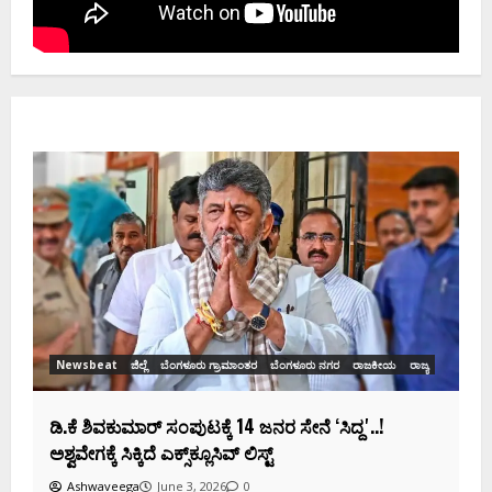
Newsbeat
ಜಿ
ಡಿಕೆಶಿ ಜತೆ 1
ಸಂಭಾವ್ಯ ಸಚಿವ
Ashwaveeg
wsbeat
ಜಿಲ್ಲೆ
ಬೆಂಗಳೂರು ಗ್ರಾಮಾಂತರ
ಬೆಂಗಳೂರು ನಗರ
ರಾಜಕೀಯ
ರಾಜ್ಯ
ಕೆ ಶಿವಕುಮಾರ್‌ ಸಂಪುಟಕ್ಕೆ 14 ಜನರ ಸೇನೆ ʻಸಿದ್ದʼ..!
ೇಗಕ್ಕೆ ಸಿಕ್ಕಿದೆ ಎಕ್ಸ್‌ಕ್ಲೂಸಿವ್‌ ಲಿಸ್ಟ್‌
shwaveega
June 3, 2026
0