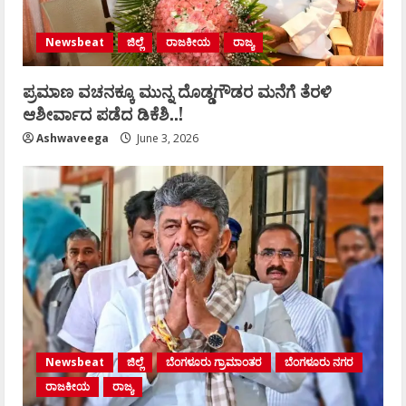
Newsbeat
ಜಿಲ್ಲೆ
ರಾಜಕೀಯ
ರಾಜ್ಯ
ಪ್ರಮಾಣ ವಚನಕ್ಕೂ ಮುನ್ನ ದೊಡ್ಡಗೌಡರ ಮನೆಗೆ ತೆರಳಿ
ಆಶೀರ್ವಾದ ಪಡೆದ ಡಿಕೆಶಿ..!
Ashwaveega
June 3, 2026
Newsbeat
ಜಿಲ್ಲೆ
ಬೆಂಗಳೂರು ಗ್ರಾಮಾಂತರ
ಬೆಂಗಳೂರು ನಗರ
ರಾಜಕೀಯ
ರಾಜ್ಯ