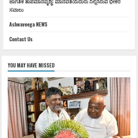
ಜಾಗತಿಕ ತಾಪಮಾನವೃದ್ಧಿ: ಮಾನವತೆಯೆದುರು ನಿಲ್ಲಿಸಿರುವ ಭೀಕರ
ಸವಾಲು
Ashwaveega NEWS
Contact Us
YOU MAY HAVE MISSED