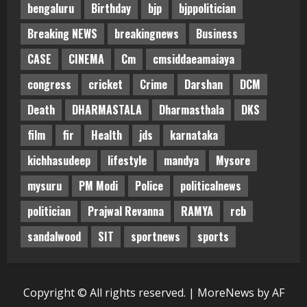
bengaluru
Birthday
bjp
bjppolitician
Breaking NEWS
breakingnews
Business
CASE
CINEMA
Cm
cmsiddaeamaiaya
congress
cricket
Crime
Darshan
DCM
Death
DHARMASTALA
Dharmasthala
DKS
film
fir
Health
jds
karnataka
kichhasudeep
lifestyle
mandya
Mysore
mysuru
PM Modi
Police
politicalnews
politician
Prajwal Revanna
RAMYA
rcb
sandalwood
SIT
sportnews
sports
Copyright © All rights reserved.
|
MoreNews
by AF