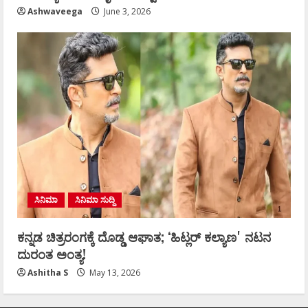
Ashwaveega
June 3, 2026
ಸಿನಿಮಾ
ಸಿನಿಮಾ ಸುದ್ದಿ
ಕನ್ನಡ ಚಿತ್ರರಂಗಕ್ಕೆ ದೊಡ್ಡ ಆಘಾತ; ʻಹಿಟ್ಲರ್ ಕಲ್ಯಾಣʼ ನಟನ
ದುರಂತ ಅಂತ್ಯ!
Ashitha S
May 13, 2026