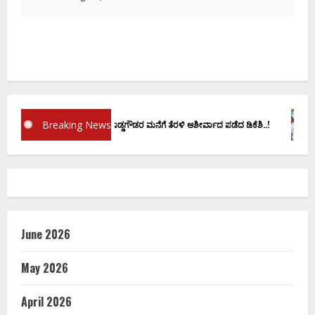
Breaking News
ಪ್ರಮಾಣ ವಚನಕ್ಕೂ ಮುನ್ನ ದೊಡ್ಡಗೌಡರ ಮನೆಗೆ ತೆರಳಿ ಆಶೀರ್ವಾದ ಪಡೆದ ಡಿಕೆಶಿ..!
ಡ
June 2026
May 2026
April 2026