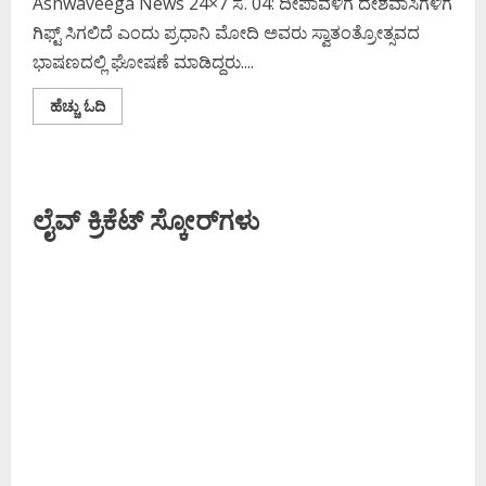
Ashwaveega News 24×7 ಸೆ. 04: ದೀಪಾವಳಿಗೆ ದೇಶವಾಸಿಗಳಿಗೆ
ಗಿಫ್ಟ್ ಸಿಗಲಿದೆ ಎಂದು ಪ್ರಧಾನಿ ಮೋದಿ ಅವರು ಸ್ವಾತಂತ್ರೋತ್ಸವದ
ಭಾಷಣದಲ್ಲಿ ಘೋಷಣೆ ಮಾಡಿದ್ದರು....
Read
ಹೆಚ್ಚು ಓದಿ
more
about
ದೀಪಾವಳಿಗೆ
ದೇಶವಾಸಿಗಳಿಗೆ
ಗಿಫ್ಟ್‌;
ಯಾವ
ಲೈವ್ ಕ್ರಿಕೆಟ್ ಸ್ಕೋರ್‌ಗಳು
ವಸ್ತುಗಳ
ಬೆಲೆ
ಇಳಿಕೆ?
ಯಾವುದು
ಏರಿಕೆ?