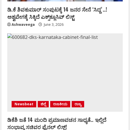
ಡಿ.ಕೆ ಶಿವಕುಮಾರ್‌ ಸಂಪುಟಕ್ಕೆ 14 ಜನರ ಸೇನೆ ʻಸಿದ್ದʼ..!
ಅಶ್ವವೇಗಕ್ಕೆ ಸಿಕ್ಕಿದೆ ಎಕ್ಸ್‌ಕ್ಲೂಸಿವ್‌ ಲಿಸ್ಟ್‌
Ashwaveega
June 3, 2026
Newsbeat
ಜಿಲ್ಲೆ
ರಾಜಕೀಯ
ರಾಜ್ಯ
ಡಿಕೆಶಿ ಜತೆ 14 ಮಂದಿ ಪ್ರಮಾಣವಚನ ಸಾಧ್ಯತೆ.. ಇಲ್ಲಿದೆ
ಸಂಭಾವ್ಯ ಸಚಿವರ ಫೈನಲ್ ಲಿಸ್ಟ್‌!