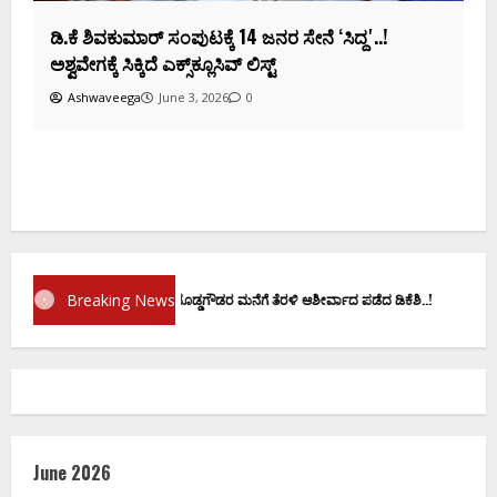
ಡಿ.ಕೆ ಶಿವಕುಮಾರ್‌ ಸಂಪುಟಕ್ಕೆ 14 ಜನರ ಸೇನೆ ʻಸಿದ್ದʼ..!
ಅಶ್ವವೇಗಕ್ಕೆ ಸಿಕ್ಕಿದೆ ಎಕ್ಸ್‌ಕ್ಲೂಸಿವ್‌ ಲಿಸ್ಟ್‌
Ashwaveega
June 3, 2026
0
Breaking News
ಪ್ರಮಾಣ ವಚನಕ್ಕೂ ಮುನ್ನ ದೊಡ್ಡಗೌಡರ ಮನೆಗೆ ತೆರಳಿ ಆಶೀರ್ವಾದ ಪಡೆದ ಡಿಕೆಶಿ..!
June 2026