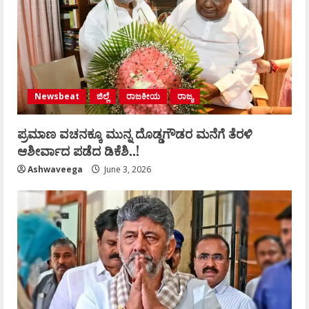
Newsbeat
ಜಿಲ್ಲೆ
ರಾಜಕೀಯ
ರಾಜ್ಯ
ಪ್ರಮಾಣ ವಚನಕ್ಕೂ ಮುನ್ನ ದೊಡ್ಡಗೌಡರ ಮನೆಗೆ ತೆರಳಿ
ಆಶೀರ್ವಾದ ಪಡೆದ ಡಿಕೆಶಿ..!
Ashwaveega
June 3, 2026