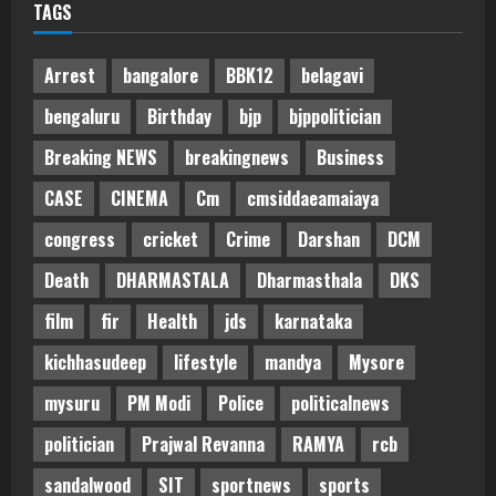
TAGS
Arrest
bangalore
BBK12
belagavi
bengaluru
Birthday
bjp
bjppolitician
Breaking NEWS
breakingnews
Business
CASE
CINEMA
Cm
cmsiddaeamaiaya
congress
cricket
Crime
Darshan
DCM
Death
DHARMASTALA
Dharmasthala
DKS
film
fir
Health
jds
karnataka
kichhasudeep
lifestyle
mandya
Mysore
mysuru
PM Modi
Police
politicalnews
politician
Prajwal Revanna
RAMYA
rcb
sandalwood
SIT
sportnews
sports