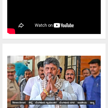
News
ಡಿಕೆಶ
ಸಂಭಾವ
Ash
Newsbeat
ಜಿಲ್ಲೆ
ಬೆಂಗಳೂರು ಗ್ರಾಮಾಂತರ
ಬೆಂಗಳೂರು ನಗರ
ರಾಜಕೀಯ
ರಾಜ್ಯ