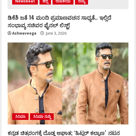
Newsbeat
ಜಿಲ್ಲೆ
ರಾಜಕೀಯ
ರಾಜ್ಯ
ಡಿಕೆಶಿ ಜತೆ 14 ಮಂದಿ ಪ್ರಮಾಣವಚನ ಸಾಧ್ಯತೆ.. ಇಲ್ಲಿದೆ
ಸಂಭಾವ್ಯ ಸಚಿವರ ಫೈನಲ್ ಲಿಸ್ಟ್‌!
Ashwaveega
June 3, 2026
ಸಿನಿಮಾ
ಸಿನಿಮಾ ಸುದ್ದಿ
ಕನ್ನಡ ಚಿತ್ರರಂಗಕ್ಕೆ ದೊಡ್ಡ ಆಘಾತ; ʻಹಿಟ್ಲರ್ ಕಲ್ಯಾಣʼ ನಟನ