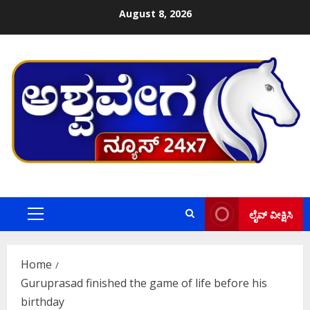
Skip
August 8, 2026
to
content
ಲೈವ್ ವೀಕ್ಷಿಸಿ
Primary
Menu
Home
Guruprasad finished the game of life before his
birthday