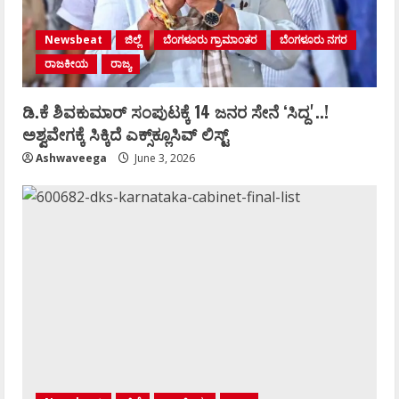
Newsbeat
ಜಿಲ್ಲೆ
ಬೆಂಗಳೂರು ಗ್ರಾಮಾಂತರ
ಬೆಂಗಳೂರು ನಗರ
ರಾಜಕೀಯ
ರಾಜ್ಯ
ಡಿ.ಕೆ ಶಿವಕುಮಾರ್‌ ಸಂಪುಟಕ್ಕೆ 14 ಜನರ ಸೇನೆ ʻಸಿದ್ದʼ..!
ಅಶ್ವವೇಗಕ್ಕೆ ಸಿಕ್ಕಿದೆ ಎಕ್ಸ್‌ಕ್ಲೂಸಿವ್‌ ಲಿಸ್ಟ್‌
Ashwaveega
June 3, 2026