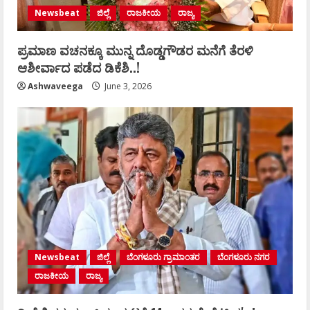
Newsbeat
ಜಿಲ್ಲೆ
ರಾಜಕೀಯ
ರಾಜ್ಯ
ಪ್ರಮಾಣ ವಚನಕ್ಕೂ ಮುನ್ನ ದೊಡ್ಡಗೌಡರ ಮನೆಗೆ ತೆರಳಿ
ಆಶೀರ್ವಾದ ಪಡೆದ ಡಿಕೆಶಿ..!
Ashwaveega
June 3, 2026
Newsbeat
ಜಿಲ್ಲೆ
ಬೆಂಗಳೂರು ಗ್ರಾಮಾಂತರ
ಬೆಂಗಳೂರು ನಗರ
ರಾಜಕೀಯ
ರಾಜ್ಯ