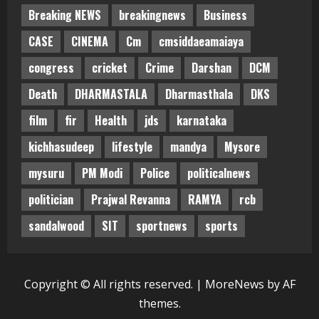
Breaking NEWS
breakingnews
Business
CASE
CINEMA
Cm
cmsiddaeamaiaya
congress
cricket
Crime
Darshan
DCM
Death
DHARMASTALA
Dharmasthala
DKS
film
fir
Health
jds
karnataka
kichhasudeep
lifestyle
mandya
Mysore
mysuru
PM Modi
Police
politicalnews
politician
Prajwal Revanna
RAMYA
rcb
sandalwood
SIT
sportnews
sports
Copyright © All rights reserved.
|
MoreNews
by AF
themes.