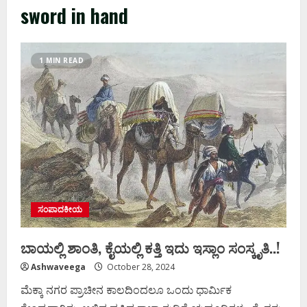
sword in hand
1 MIN READ
ಸಂಪಾದಕೀಯ
ಬಾಯಲ್ಲಿ ಶಾಂತಿ, ಕೈಯಲ್ಲಿ ಕತ್ತಿ ಇದು ಇಸ್ಲಾಂ ಸಂಸ್ಕೃತಿ..!
Ashwaveega
October 28, 2024
ಮೆಕ್ಕಾ ನಗರ ಪ್ರಾಚೀನ ಕಾಲದಿಂದಲೂ ಒಂದು ಧಾರ್ಮಿಕ