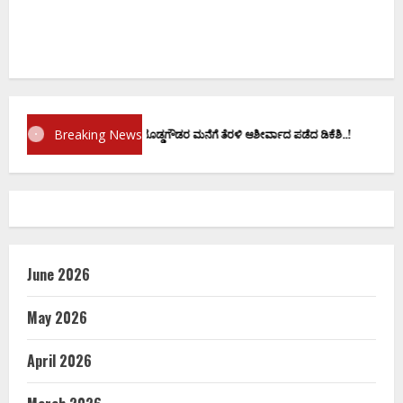
Breaking News
ಪ್ರಮಾಣ ವಚನಕ್ಕೂ ಮುನ್ನ ದೊಡ್ಡಗೌಡರ ಮನೆಗೆ ತೆರಳಿ ಆಶೀರ್ವಾದ ಪಡೆದ ಡಿಕೆಶಿ..!
June 2026
May 2026
April 2026