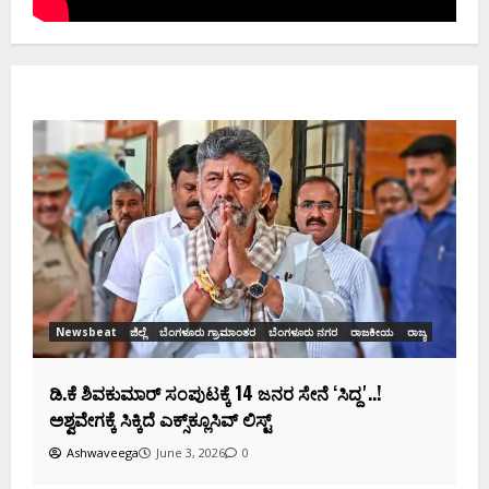
News
ಡಿಕೆಶ
ಸಂಭಾವ
Ash
Newsbeat
ಜಿಲ್ಲೆ
ಬೆಂಗಳೂರು ಗ್ರಾಮಾಂತರ
ಬೆಂಗಳೂರು ನಗರ
ರಾಜಕೀಯ
ರಾಜ್ಯ
ಡಿ.ಕೆ ಶಿವಕುಮಾರ್‌ ಸಂಪುಟಕ್ಕೆ 14 ಜನರ ಸೇನೆ ʻಸಿದ್ದʼ..!
ಅಶ್ವವೇಗಕ್ಕೆ ಸಿಕ್ಕಿದೆ ಎಕ್ಸ್‌ಕ್ಲೂಸಿವ್‌ ಲಿಸ್ಟ್‌
Ashwaveega
June 3, 2026
0