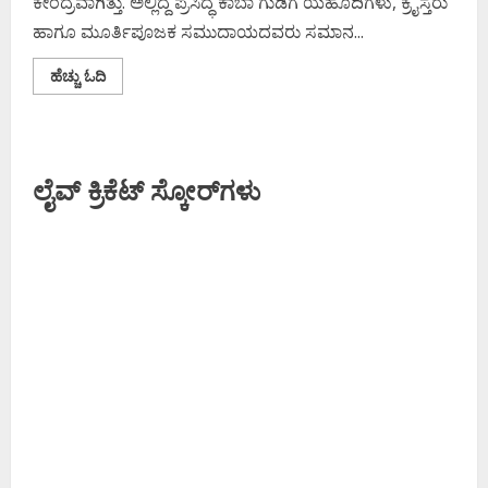
ಕೇಂದ್ರವಾಗಿತ್ತು. ಅಲ್ಲಿದ್ದ ಪ್ರಸಿದ್ಧ ಕಾಬಾ ಗುಡಿಗೆ ಯಹೂದಿಗಳು, ಕ್ರೈಸ್ತರು
ಹಾಗೂ ಮೂರ್ತಿಪೂಜಕ ಸಮುದಾಯದವರು ಸಮಾನ...
Read
ಹೆಚ್ಚು ಓದಿ
more
about
ಬಾಯಲ್ಲಿ
ಶಾಂತಿ,
ಕೈಯಲ್ಲಿ
ಕತ್ತಿ
ಲೈವ್ ಕ್ರಿಕೆಟ್ ಸ್ಕೋರ್‌ಗಳು
ಇದು
ಇಸ್ಲಾಂ
ಸಂಸ್ಕೃತಿ..!