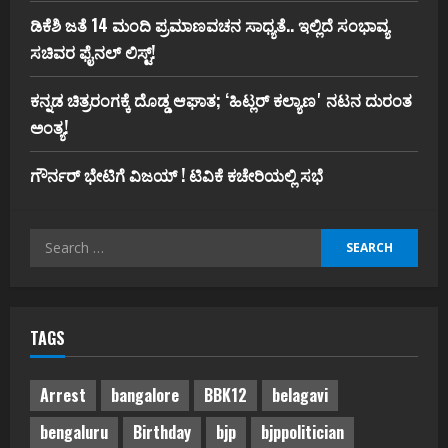
ಡಿಕೆಶಿ ಜತೆ 14 ಮಂದಿ ಪ್ರಮಾಣವಚನ ಸಾಧ್ಯತೆ.. ಇಲ್ಲಿದೆ ಸಂಭಾವ್ಯ
ಸಚಿವರ ಫೈನಲ್ ಲಿಸ್ಟ್‌!
ಕನ್ನಡ ಚಿತ್ರರಂಗಕ್ಕೆ ದೊಡ್ಡ ಆಘಾತ; ʻಹಿಟ್ಲರ್ ಕಲ್ಯಾಣʼ ನಟನ ದುರಂತ
ಅಂತ್ಯ!
ಗೌರ್ನರ್‌ ಭೇಟಿಗೆ ವಿಜಯ್‌ ! ಟಿವಿಕೆ ಕಚೇರಿಯಲ್ಲಿ ಸಭೆ
Search
for:
TAGS
Arrest
bangalore
BBK12
belagavi
bengaluru
Birthday
bjp
bjppolitician