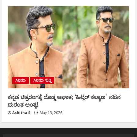
ಸಿನಿಮಾ
ಸಿನಿಮಾ ಸುದ್ದಿ
ಕನ್ನಡ ಚಿತ್ರರಂಗಕ್ಕೆ ದೊಡ್ಡ ಆಘಾತ; ʻಹಿಟ್ಲರ್ ಕಲ್ಯಾಣʼ ನಟನ
ದುರಂತ ಅಂತ್ಯ!
Ashitha S
May 13, 2026