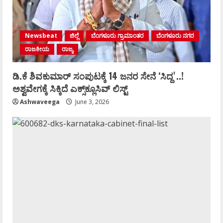
Newsbeat
ಜಿಲ್ಲೆ
ಬೆಂಗಳೂರು ಗ್ರಾಮಾಂತರ
ಬೆಂಗಳೂರು ನಗರ
ರಾಜಕೀಯ
ರಾಜ್ಯ
ಡಿ.ಕೆ ಶಿವಕುಮಾರ್‌ ಸಂಪುಟಕ್ಕೆ 14 ಜನರ ಸೇನೆ ʻಸಿದ್ದʼ..!
ಅಶ್ವವೇಗಕ್ಕೆ ಸಿಕ್ಕಿದೆ ಎಕ್ಸ್‌ಕ್ಲೂಸಿವ್‌ ಲಿಸ್ಟ್‌
Ashwaveega
June 3, 2026