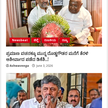
Newsbeat
ಜಿಲ್ಲೆ
ರಾಜಕೀಯ
ರಾಜ್ಯ
ಪ್ರಮಾಣ ವಚನಕ್ಕೂ ಮುನ್ನ ದೊಡ್ಡಗೌಡರ ಮನೆಗೆ ತೆರಳಿ
ಆಶೀರ್ವಾದ ಪಡೆದ ಡಿಕೆಶಿ..!
Ashwaveega
June 3, 2026