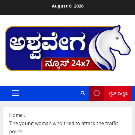
Skip
August 6, 2026
to
content
ಲೈವ್ ವೀಕ್ಷಿಸಿ
Primary
Menu
Home
The young woman who tried to attack the traffic
police