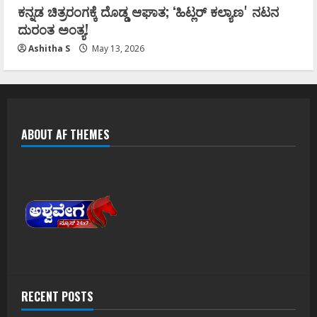
ಕನ್ನಡ ಚಿತ್ರರಂಗಕ್ಕೆ ದೊಡ್ಡ ಆಘಾತ; ʻಹಿಟ್ಲರ್ ಕಲ್ಯಾಣʼ ನಟನ
ದುರಂತ ಅಂತ್ಯ!
Ashitha S
May 13, 2026
ABOUT AF THEMES
RECENT POSTS