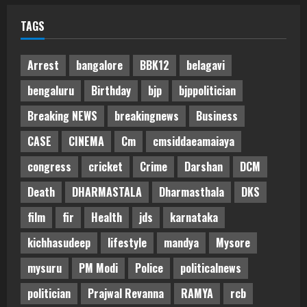
TAGS
Arrest
bangalore
BBK12
belagavi
bengaluru
Birthday
bjp
bjppolitician
Breaking NEWS
breakingnews
Business
CASE
CINEMA
Cm
cmsiddaeamaiaya
congress
cricket
Crime
Darshan
DCM
Death
DHARMASTALA
Dharmasthala
DKS
film
fir
Health
jds
karnataka
kichhasudeep
lifestyle
mandya
Mysore
mysuru
PM Modi
Police
politicalnews
politician
Prajwal Revanna
RAMYA
rcb