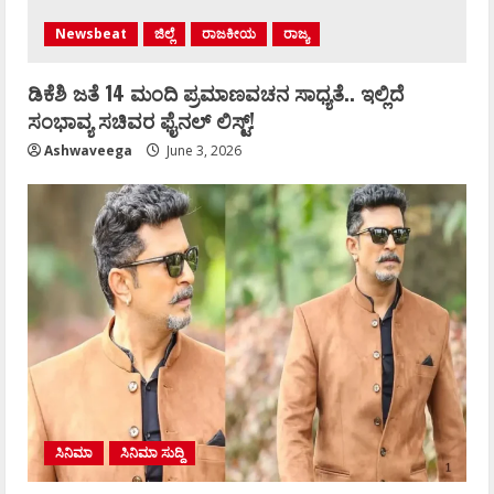
Newsbeat
ಜಿಲ್ಲೆ
ರಾಜಕೀಯ
ರಾಜ್ಯ
ಡಿಕೆಶಿ ಜತೆ 14 ಮಂದಿ ಪ್ರಮಾಣವಚನ ಸಾಧ್ಯತೆ.. ಇಲ್ಲಿದೆ
ಸಂಭಾವ್ಯ ಸಚಿವರ ಫೈನಲ್ ಲಿಸ್ಟ್‌!
Ashwaveega
June 3, 2026
ಸಿನಿಮಾ
ಸಿನಿಮಾ ಸುದ್ದಿ