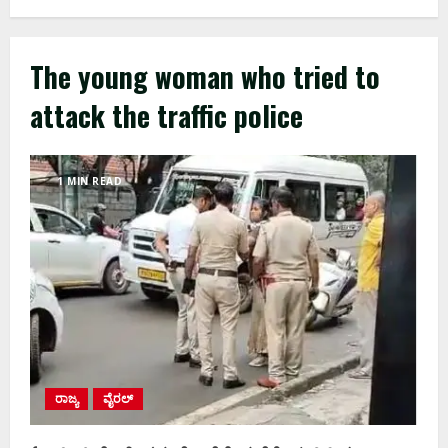
The young woman who tried to
attack the traffic police
1 MIN READ
ರಾಜ್ಯ
ವೈರಲ್