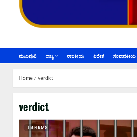
ಮುಖಪುಟ
ರಾಜ್ಯ
ರಾಜಕೀಯ
ವಿದೇಶ
ಸಂಪಾದಕೀಯ
Home
verdict
verdict
1 MIN READ