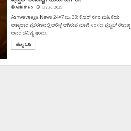
Ashitha S
July 30, 2025
Ashwaveega News 24×7 ಜು. 30: ಕೆ.ಆರ್.ನಗರ ಮಹಿಳೆಯ
ಅತ್ಯಾಚಾರ ಪ್ರಕರಣದಲ್ಲಿ ಅರೆಸ್ಟ್ ಆಗಿರುವ ಮಾಜಿ ಸಂಸದ ಪ್ರಜ್ವಲ್ ರೇವಣ್ಣ
ಅವರ ಭವಿಷ್ಯ ಇಂದು...
Read
ಹೆಚ್ಚು ಓದಿ
more
about
ಪ್ರಜ್ವಲ್
ರೇವಣ್ಣಗೆ
ಇಂದು
ಬಿಗ್
ಡೇ