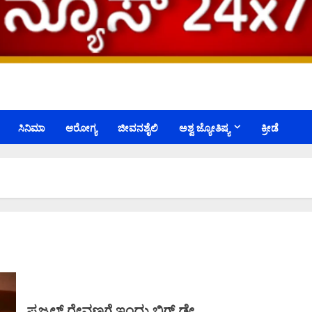
ಸಿನಿಮಾ
ಆರೋಗ್ಯ
ಜೀವನಶೈಲಿ
ಅಶ್ವ ಜ್ಯೋತಿಷ್ಯ
ಕ್ರೀಡೆ
ಪ್ರಜ್ವಲ್ ರೇವಣ್ಣಗೆ ಇಂದು ಬಿಗ್ ಡೇ