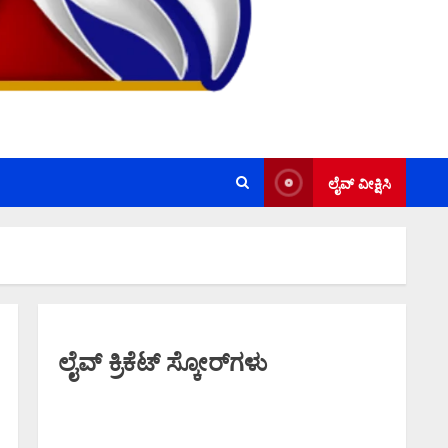
ಲೈವ್ ವೀಕ್ಷಿಸಿ
ಲೈವ್ ಕ್ರಿಕೆಟ್ ಸ್ಕೋರ್‌ಗಳು