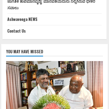
ಜಾಗತಿಕ ತಾಪಮಾನವೃದ್ಧಿ: ಮಾನವತೆಯೆದುರು ನಿಲ್ಲಿಸಿರುವ ಭೀಕರ
ಸವಾಲು
Ashwaveega NEWS
Contact Us
YOU MAY HAVE MISSED