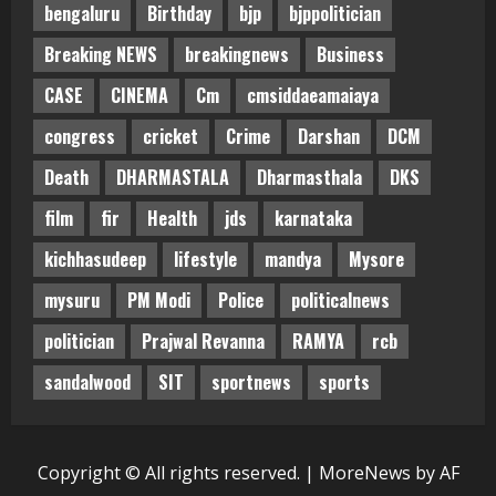
bengaluru
Birthday
bjp
bjppolitician
Breaking NEWS
breakingnews
Business
CASE
CINEMA
Cm
cmsiddaeamaiaya
congress
cricket
Crime
Darshan
DCM
Death
DHARMASTALA
Dharmasthala
DKS
film
fir
Health
jds
karnataka
kichhasudeep
lifestyle
mandya
Mysore
mysuru
PM Modi
Police
politicalnews
politician
Prajwal Revanna
RAMYA
rcb
sandalwood
SIT
sportnews
sports
Copyright © All rights reserved.
|
MoreNews
by AF