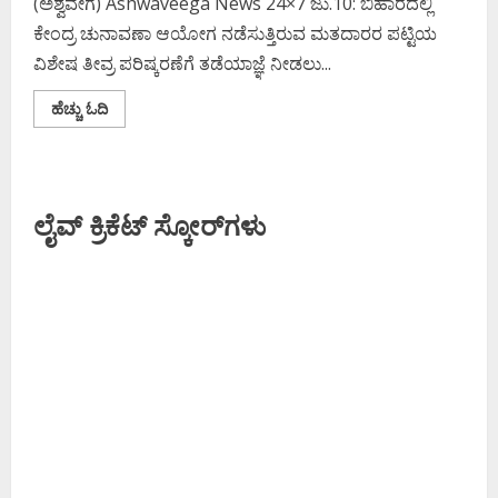
(ಅಶ್ವವೇಗ) Ashwaveega News 24×7 ಜು.10: ಬಿಹಾರದಲ್ಲಿ
ಕೇಂದ್ರ ಚುನಾವಣಾ ಆಯೋಗ ನಡೆಸುತ್ತಿರುವ ಮತದಾರರ ಪಟ್ಟಿಯ
ವಿಶೇಷ ತೀವ್ರ ಪರಿಷ್ಕರಣೆಗೆ ತಡೆಯಾಜ್ಞೆ ನೀಡಲು...
Read
ಹೆಚ್ಚು ಓದಿ
more
about
ಮತದಾರರ
ಪಟ್ಟಿ
ಪರಿಷ್ಕರಣೆಗೆ
ಸುಪ್ರೀಂಕೋರ್ಟ್
ಲೈವ್ ಕ್ರಿಕೆಟ್ ಸ್ಕೋರ್‌ಗಳು
ಗ್ರೀನ್
ಸಿಗ್ನಲ್