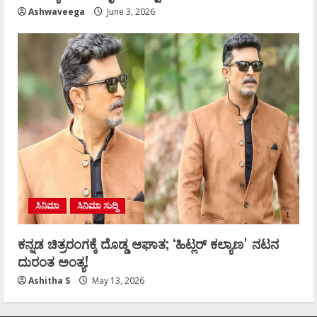
Ashwaveega
June 3, 2026
ಸಿನಿಮಾ
ಸಿನಿಮಾ ಸುದ್ದಿ
ಕನ್ನಡ ಚಿತ್ರರಂಗಕ್ಕೆ ದೊಡ್ಡ ಆಘಾತ; ʻಹಿಟ್ಲರ್ ಕಲ್ಯಾಣʼ ನಟನ
ದುರಂತ ಅಂತ್ಯ!
Ashitha S
May 13, 2026