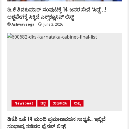
ಡಿ.ಕೆ ಶಿವಕುಮಾರ್‌ ಸಂಪುಟಕ್ಕೆ 14 ಜನರ ಸೇನೆ ʻಸಿದ್ದʼ..!
ಅಶ್ವವೇಗಕ್ಕೆ ಸಿಕ್ಕಿದೆ ಎಕ್ಸ್‌ಕ್ಲೂಸಿವ್‌ ಲಿಸ್ಟ್‌
Ashwaveega
June 3, 2026
Newsbeat
ಜಿಲ್ಲೆ
ರಾಜಕೀಯ
ರಾಜ್ಯ
ಡಿಕೆಶಿ ಜತೆ 14 ಮಂದಿ ಪ್ರಮಾಣವಚನ ಸಾಧ್ಯತೆ.. ಇಲ್ಲಿದೆ
ಸಂಭಾವ್ಯ ಸಚಿವರ ಫೈನಲ್ ಲಿಸ್ಟ್‌!