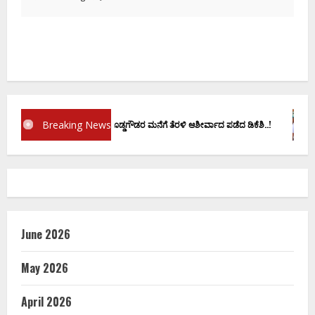
Breaking News
ಪ್ರಮಾಣ ವಚನಕ್ಕೂ ಮುನ್ನ ದೊಡ್ಡಗೌಡರ ಮನೆಗೆ ತೆರಳಿ ಆಶೀರ್ವಾದ ಪಡೆದ ಡಿಕೆಶಿ..!
June 2026
May 2026
April 2026