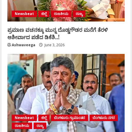
Newsbeat
ಜಿಲ್ಲೆ
ರಾಜಕೀಯ
ರಾಜ್ಯ
ಪ್ರಮಾಣ ವಚನಕ್ಕೂ ಮುನ್ನ ದೊಡ್ಡಗೌಡರ ಮನೆಗೆ ತೆರಳಿ
ಆಶೀರ್ವಾದ ಪಡೆದ ಡಿಕೆಶಿ..!
Ashwaveega
June 3, 2026
Newsbeat
ಜಿಲ್ಲೆ
ಬೆಂಗಳೂರು ಗ್ರಾಮಾಂತರ
ಬೆಂಗಳೂರು ನಗರ
ರಾಜಕೀಯ
ರಾಜ್ಯ