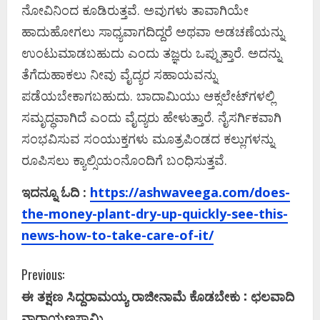
ನೋವಿನಿಂದ ಕೂಡಿರುತ್ತವೆ. ಅವುಗಳು ತಾವಾಗಿಯೇ
ಹಾದುಹೋಗಲು ಸಾಧ್ಯವಾಗದಿದ್ದರೆ ಅಥವಾ ಅಡಚಣೆಯನ್ನು
ಉಂಟುಮಾಡಬಹುದು ಎಂದು ತಜ್ಞರು ಒಪ್ಪುತ್ತಾರೆ. ಅದನ್ನು
ತೆಗೆದುಹಾಕಲು ನೀವು ವೈದ್ಯರ ಸಹಾಯವನ್ನು
ಪಡೆಯಬೇಕಾಗಬಹುದು. ಬಾದಾಮಿಯು ಆಕ್ಸಲೇಟ್‌ಗಳಲ್ಲಿ
ಸಮೃದ್ಧವಾಗಿದೆ ಎಂದು ವೈದ್ಯರು ಹೇಳುತ್ತಾರೆ. ನೈಸರ್ಗಿಕವಾಗಿ
ಸಂಭವಿಸುವ ಸಂಯುಕ್ತಗಳು ಮೂತ್ರಪಿಂಡದ ಕಲ್ಲುಗಳನ್ನು
ರೂಪಿಸಲು ಕ್ಯಾಲ್ಸಿಯಂನೊಂದಿಗೆ ಬಂಧಿಸುತ್ತವೆ.
ಇದನ್ನೂ ಓದಿ :
https://ashwaveega.com/does-
the-money-plant-dry-up-quickly-see-this-
news-how-to-take-care-of-it/
C
Previous:
ಈ ತಕ್ಷಣ ಸಿದ್ದರಾಮಯ್ಯ ರಾಜೀನಾಮೆ ಕೊಡಬೇಕು : ಛಲವಾದಿ
o
ನಾರಾಯಣಸ್ವಾಮಿ