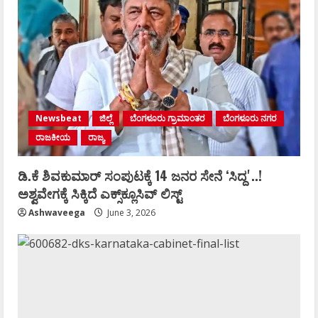
Newsbeat
ಜಿಲ್ಲೆ
ಬೆಂಗಳೂರು ಗ್ರಾಮಾಂತರ
ಬೆಂಗಳೂರು ನಗರ
ರಾಜಕೀಯ
ರಾಜ್ಯ
ಡಿ.ಕೆ ಶಿವಕುಮಾರ್‌ ಸಂಪುಟಕ್ಕೆ 14 ಜನರ ಸೇನೆ ʻಸಿದ್ದʼ..!
ಅಶ್ವವೇಗಕ್ಕೆ ಸಿಕ್ಕಿದೆ ಎಕ್ಸ್‌ಕ್ಲೂಸಿವ್‌ ಲಿಸ್ಟ್‌
Ashwaveega
June 3, 2026