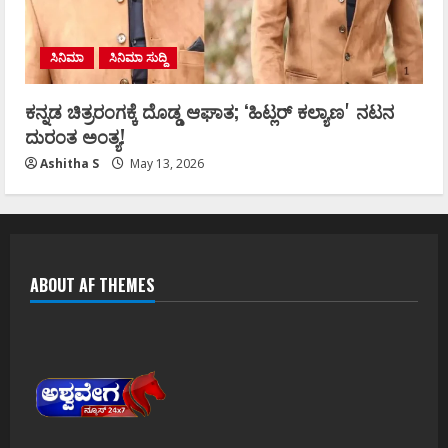
ಸಿನಿಮಾ
ಸಿನಿಮಾ ಸುದ್ದಿ
ಕನ್ನಡ ಚಿತ್ರರಂಗಕ್ಕೆ ದೊಡ್ಡ ಆಘಾತ; ʻಹಿಟ್ಲರ್ ಕಲ್ಯಾಣʼ ನಟನ
ದುರಂತ ಅಂತ್ಯ!
Ashitha S
May 13, 2026
ABOUT AF THEMES