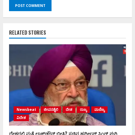
RELATED STORIES
Newsbeat
ಜೀವನಶೈಲಿ
ದೇಶ
ರಾಜ್ಯ
ವಾಣಿಜ್ಯ
ವಿದೇಶ
ದೇಶದಲ್ಲಿ ಮತ್ತೆ ಲಾಕ್‌ಡೌನ್ ಭೀತಿ? ಸಚಿವ ಹರ್ದೀಪ್ ಸಿಂಗ್ ಪುರಿ