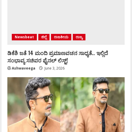
Newsbeat
ಜಿಲ್ಲೆ
ರಾಜಕೀಯ
ರಾಜ್ಯ
ಡಿಕೆಶಿ ಜತೆ 14 ಮಂದಿ ಪ್ರಮಾಣವಚನ ಸಾಧ್ಯತೆ.. ಇಲ್ಲಿದೆ
ಸಂಭಾವ್ಯ ಸಚಿವರ ಫೈನಲ್ ಲಿಸ್ಟ್‌!
Ashwaveega
June 3, 2026