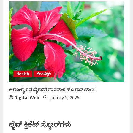
Health
ಜೀವನಶೈಲಿ
ಆರೋಗ್ಯ ಸಮಸ್ಯೆಗಳಿಗೆ ದಾಸವಾಳ ಹೂ ರಾಮಬಾಣ !
Digital Web
January 5, 2026
ಲೈವ್ ಕ್ರಿಕೆಟ್ ಸ್ಕೋರ್‌ಗಳು