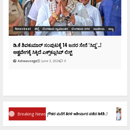
Ashwaveega
June 3, 2026
0
ಕ
ದ
Breaking News
ಮಾಣ ವಚನಕ್ಕೂ ಮುನ್ನ ದೊಡ್ಡಗೌಡರ ಮನೆಗೆ ತೆರಳಿ ಆಶೀರ್ವಾದ ಪಡೆದ ಡಿಕೆಶಿ..!
ಡಿ.ಕೆ ಶ