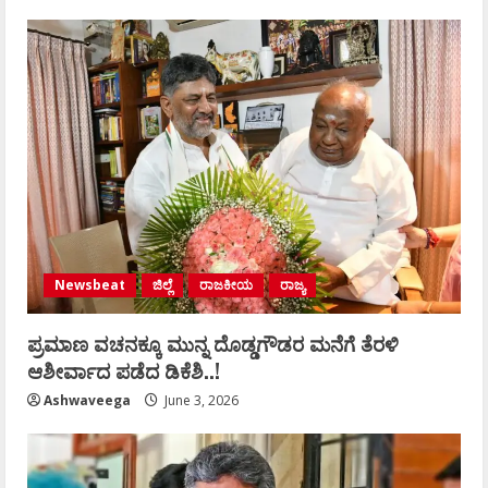
Newsbeat
ಜಿಲ್ಲೆ
ರಾಜಕೀಯ
ರಾಜ್ಯ
ಪ್ರಮಾಣ ವಚನಕ್ಕೂ ಮುನ್ನ ದೊಡ್ಡಗೌಡರ ಮನೆಗೆ ತೆರಳಿ
ಆಶೀರ್ವಾದ ಪಡೆದ ಡಿಕೆಶಿ..!
Ashwaveega
June 3, 2026