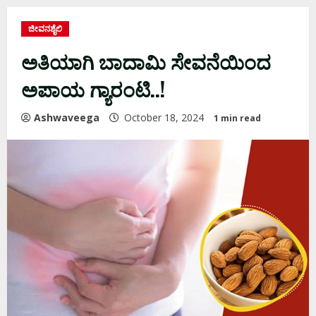
ಜೀವನಶೈಲಿ
ಅತಿಯಾಗಿ ಬಾದಾಮಿ ಸೇವನೆಯಿಂದ
ಅಪಾಯ ಗ್ಯಾರಂಟಿ..!
Ashwaveega
October 18, 2024
1 min read