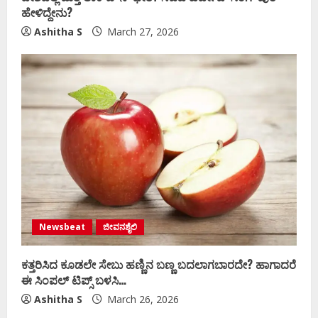
ಹೇಳಿದ್ದೇನು?
Ashitha S
March 27, 2026
Newsbeat
ಜೀವನಶೈಲಿ
ಕತ್ತರಿಸಿದ ಕೂಡಲೇ ಸೇಬು ಹಣ್ಣಿನ ಬಣ್ಣ ಬದಲಾಗಬಾರದೇ? ಹಾಗಾದರೆ
ಈ ಸಿಂಪಲ್​​ ಟಿಪ್ಸ್​ ಬಳಸಿ…
Ashitha S
March 26, 2026