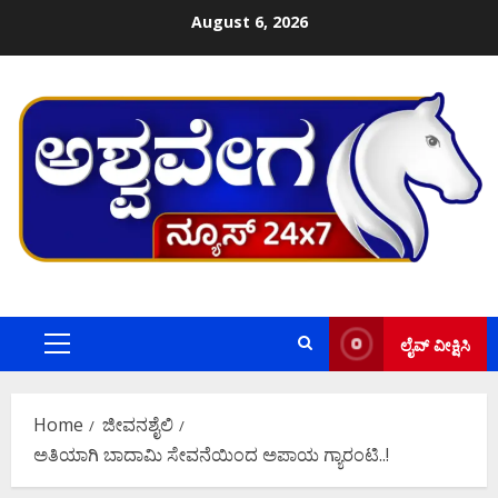
Skip
August 6, 2026
to
content
ಲೈವ್ ವೀಕ್ಷಿಸಿ
Primary
Menu
Home
ಜೀವನಶೈಲಿ
ಅತಿಯಾಗಿ ಬಾದಾಮಿ ಸೇವನೆಯಿಂದ ಅಪಾಯ ಗ್ಯಾರಂಟಿ..!