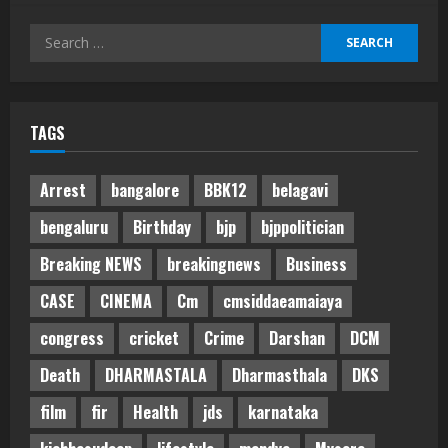
Search
for:
TAGS
Arrest
bangalore
BBK12
belagavi
bengaluru
Birthday
bjp
bjppolitician
Breaking NEWS
breakingnews
Business
CASE
CINEMA
Cm
cmsiddaeamaiaya
congress
cricket
Crime
Darshan
DCM
Death
DHARMASTALA
Dharmasthala
DKS
film
fir
Health
jds
karnataka