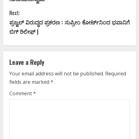
n
Next:
t
ಪ್ರಜ್ವಲ್‌ ವಿರುದ್ಧದ ಪ್ರಕರಣ : ಸುಪ್ರೀಂ ಕೋರ್ಟ್‌ನಿಂದ ಭವಾನಿಗೆ
i
ಬಿಗ್‌ ರಿಲೀಫ್ |
n
u
Leave a Reply
e
Your email address will not be published.
Required
fields are marked
*
R
Comment
*
e
a
d
i