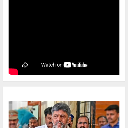
Newsbeat
ಜಿಲ್ಲೆ
ರಾಜಕೀಯ
ರಾಜ್ಯ
ಡಿಕೆಶಿ ಜತೆ 14 ಮಂದಿ ಪ್ರಮಾಣವಚನ ಸಾಧ್ಯತೆ.. ಇಲ್ಲಿದೆ
ಸಂಭಾವ್ಯ ಸಚಿವರ ಫೈನಲ್ ಲಿಸ್ಟ್‌!