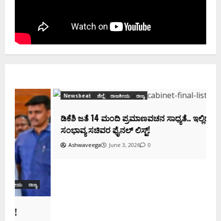
Newsbeat
ಜಿಲ್ಲೆ
ರಾಜಕೀಯ
ರಾಜ್ಯ
ಡಿಕೆಶಿ ಜತೆ 14 ಮಂದಿ ಪ್ರಮಾಣವಚನ ಸಾಧ್ಯತೆ.. ಇಲ್ಲಿದೆ
ಸಂಭಾವ್ಯ ಸಚಿವರ ಫೈನಲ್ ಲಿಸ್ಟ್‌!
Ashwaveega
June 3, 2026
0