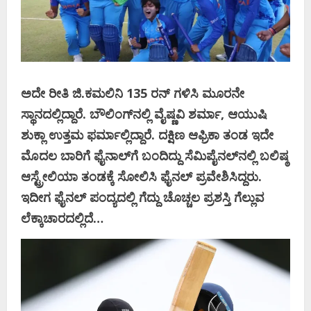
ಅದೇ ರೀತಿ ಜಿ.ಕಮಲಿನಿ 135 ರನ್‌ ಗಳಿಸಿ ಮೂರನೇ
ಸ್ಥಾನದಲ್ಲಿದ್ದಾರೆ. ಬೌಲಿಂಗ್‌ನಲ್ಲಿ ವೈಷ್ಣವಿ ಶರ್ಮಾ, ಆಯುಷಿ
ಶುಕ್ಲಾ ಉತ್ತಮ ಫರ್ಮಾಲ್ಲಿದ್ದಾರೆ. ದಕ್ಷಿಣ ಆಫ್ರಿಕಾ ತಂಡ ಇದೇ
ಮೊದಲ ಬಾರಿಗೆ ಫೈನಾಲ್‌ಗೆ ಬಂದಿದ್ದು ಸೆಮಿಪೈನಲ್‌ನಲ್ಲಿ ಬಲಿಷ್ಠ
ಆಸ್ಟ್ರೇಲಿಯಾ ತಂಡಕ್ಕೆ ಸೋಲಿಸಿ ಫೈನಲ್‌ ಪ್ರವೇಶಿಸಿದ್ದರು.
ಇದೀಗ ಫೈನಲ್‌ ಪಂದ್ಯದಲ್ಲಿ ಗೆದ್ದು ಚೊಚ್ಚಲ ಪ್ರಶಸ್ತಿ ಗೆಲ್ಲುವ
ಲೆಕ್ಕಾಚಾರದಲ್ಲಿದೆ…