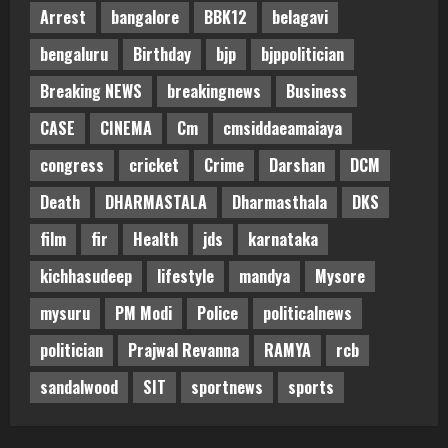
Arrest
bangalore
BBK12
belagavi
bengaluru
Birthday
bjp
bjppolitician
Breaking NEWS
breakingnews
Business
CASE
CINEMA
Cm
cmsiddaeamaiaya
congress
cricket
Crime
Darshan
DCM
Death
DHARMASTALA
Dharmasthala
DKS
film
fir
Health
jds
karnataka
kichhasudeep
lifestyle
mandya
Mysore
mysuru
PM Modi
Police
politicalnews
politician
Prajwal Revanna
RAMYA
rcb
sandalwood
SIT
sportnews
sports