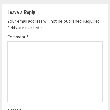
i
Leave a Reply
n
Your email address will not be published.
Required
u
fields are marked
*
e
Comment
*
R
e
a
d
i
n
g
Name
*