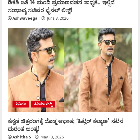
ಡಿಕೆಶಿ ಜತೆ 14 ಮಂದಿ ಪ್ರಮಾಣವಚನ ಸಾಧ್ಯತೆ.. ಇಲ್ಲಿದೆ
ಸಂಭಾವ್ಯ ಸಚಿವರ ಫೈನಲ್ ಲಿಸ್ಟ್‌!
Ashwaveega
June 3, 2026
ಸಿನಿಮಾ
ಸಿನಿಮಾ ಸುದ್ದಿ
ಕನ್ನಡ ಚಿತ್ರರಂಗಕ್ಕೆ ದೊಡ್ಡ ಆಘಾತ; ʻಹಿಟ್ಲರ್ ಕಲ್ಯಾಣʼ ನಟನ
ದುರಂತ ಅಂತ್ಯ!
Ashitha S
May 13, 2026