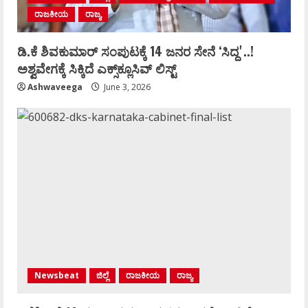
ರಾಜಕೀಯ
ರಾಜ್ಯ
ಡಿ.ಕೆ ಶಿವಕುಮಾರ್‌ ಸಂಪುಟಕ್ಕೆ 14 ಜನರ ಸೇನೆ ʻಸಿದ್ದʼ..!
ಅಶ್ವವೇಗಕ್ಕೆ ಸಿಕ್ಕಿದೆ ಎಕ್ಸ್‌ಕ್ಲೂಸಿವ್‌ ಲಿಸ್ಟ್‌
Ashwaveega
June 3, 2026
Newsbeat
ಜಿಲ್ಲೆ
ರಾಜಕೀಯ
ರಾಜ್ಯ