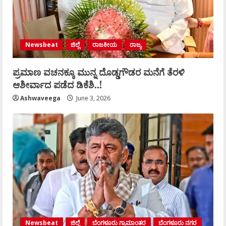
Newsbeat
ಜಿಲ್ಲೆ
ರಾಜಕೀಯ
ರಾಜ್ಯ
ಪ್ರಮಾಣ ವಚನಕ್ಕೂ ಮುನ್ನ ದೊಡ್ಡಗೌಡರ ಮನೆಗೆ ತೆರಳಿ
ಆಶೀರ್ವಾದ ಪಡೆದ ಡಿಕೆಶಿ..!
Ashwaveega
June 3, 2026
Newsbeat
ಜಿಲ್ಲೆ
ಬೆಂಗಳೂರು ಗ್ರಾಮಾಂತರ
ಬೆಂಗಳೂರು ನಗರ