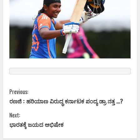
C
Previous:
ರಣಜಿ : ಹರಿಯಾಣ ವಿರುದ್ಧ ಕರ್ನಾಟಕ ಪಂದ್ಯ ಡ್ರಾ ನತ್ತ …?
o
Next:
n
ಭಾರತಕ್ಕೆ ಜಯದ ಅಭಿಷೇಕ
t