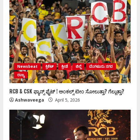
Newsbeat
ಕ್ರಿಕೆಟ್
ಕ್ರೀಡೆ
ಜಿಲ್ಲೆ
ಬೆಂಗಳೂರು ನಗರ
ರಾಜ್ಯ
RCB & CSK ಫ್ಯಾನ್ಸ್‌ ಫೈಟ್ !‌ ಅಂಕಲ್ಸ್‌ ಟೀಂ ಸೋಲುತ್ತಾ? ಗೆಲ್ಲುತ್ತಾ?
Ashwaveega
April 5, 2026