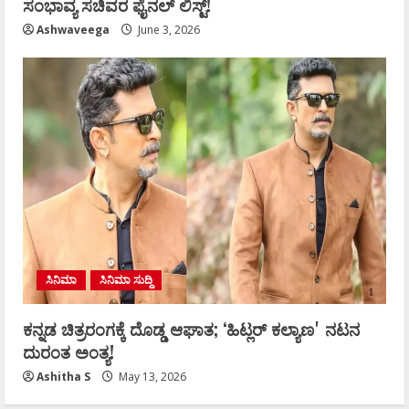
ಸಂಭಾವ್ಯ ಸಚಿವರ ಫೈನಲ್ ಲಿಸ್ಟ್‌!
Ashwaveega
June 3, 2026
ಸಿನಿಮಾ
ಸಿನಿಮಾ ಸುದ್ದಿ
ಕನ್ನಡ ಚಿತ್ರರಂಗಕ್ಕೆ ದೊಡ್ಡ ಆಘಾತ; ʻಹಿಟ್ಲರ್ ಕಲ್ಯಾಣʼ ನಟನ
ದುರಂತ ಅಂತ್ಯ!
Ashitha S
May 13, 2026