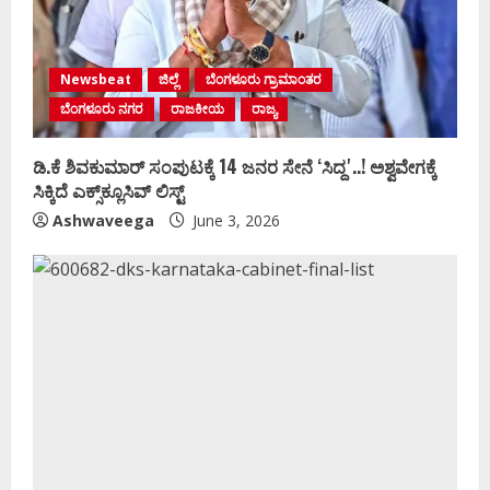
Newsbeat
ಜಿಲ್ಲೆ
ಬೆಂಗಳೂರು ಗ್ರಾಮಾಂತರ
ಬೆಂಗಳೂರು ನಗರ
ರಾಜಕೀಯ
ರಾಜ್ಯ
ಡಿ.ಕೆ ಶಿವಕುಮಾರ್‌ ಸಂಪುಟಕ್ಕೆ 14 ಜನರ ಸೇನೆ ʻಸಿದ್ದʼ..! ಅಶ್ವವೇಗಕ್ಕೆ
ಸಿಕ್ಕಿದೆ ಎಕ್ಸ್‌ಕ್ಲೂಸಿವ್‌ ಲಿಸ್ಟ್‌
Ashwaveega
June 3, 2026