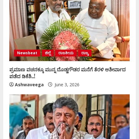
Newsbeat
ಜಿಲ್ಲೆ
ರಾಜಕೀಯ
ರಾಜ್ಯ
ಪ್ರಮಾಣ ವಚನಕ್ಕೂ ಮುನ್ನ ದೊಡ್ಡಗೌಡರ ಮನೆಗೆ ತೆರಳಿ ಆಶೀರ್ವಾದ
ಪಡೆದ ಡಿಕೆಶಿ..!
Ashwaveega
June 3, 2026