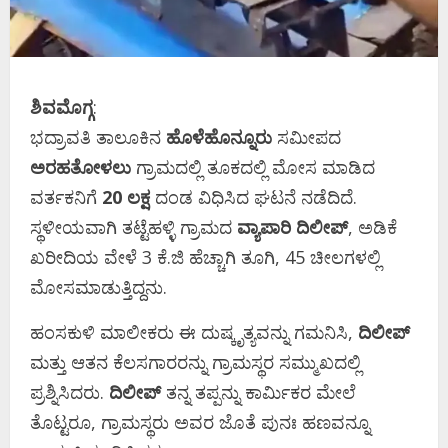
ಶಿವಮೊಗ್ಗ
:
ಭದ್ರಾವತಿ ತಾಲೂಕಿನ
ಹೊಳೆಹೊನ್ನೂರು
ಸಮೀಪದ
ಅರಹತೋಳಲು
ಗ್ರಾಮದಲ್ಲಿ ತೂಕದಲ್ಲಿ ಮೋಸ ಮಾಡಿದ
ವರ್ತಕನಿಗೆ
20 ಲಕ್ಷ
ದಂಡ ವಿಧಿಸಿದ ಘಟನೆ ನಡೆದಿದೆ.
ಸ್ಥಳೀಯವಾಗಿ ತಟ್ಟೆಹಳ್ಳಿ ಗ್ರಾಮದ
ವ್ಯಾಪಾರಿ ದಿಲೀಪ್
, ಅಡಿಕೆ
ಖರೀದಿಯ ವೇಳೆ 3 ಕೆ.ಜಿ ಹೆಚ್ಚಾಗಿ ತೂಗಿ, 45 ಚೀಲಗಳಲ್ಲಿ
ಮೋಸಮಾಡುತ್ತಿದ್ದನು.
ಹಂಸಕುಳಿ ಮಾಲೀಕರು ಈ ದುಷ್ಕೃತ್ಯವನ್ನು ಗಮನಿಸಿ,
ದಿಲೀಪ್
ಮತ್ತು ಆತನ ಕೆಲಸಗಾರರನ್ನು ಗ್ರಾಮಸ್ಥರ ಸಮ್ಮುಖದಲ್ಲಿ
ಪ್ರಶ್ನಿಸಿದರು.
ದಿಲೀಪ್
ತನ್ನ ತಪ್ಪನ್ನು ಕಾರ್ಮಿಕರ ಮೇಲೆ
ತೊಟ್ಟರೂ, ಗ್ರಾಮಸ್ಥರು ಅವರ ಜೊತೆ ಪುನಃ ಹಣವನ್ನೂ