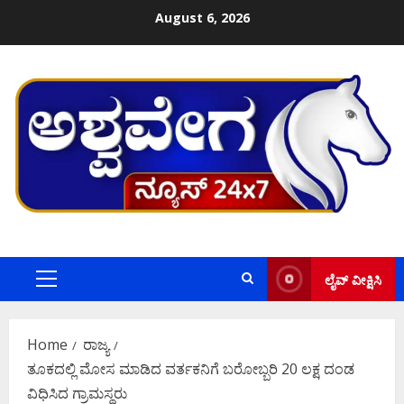
Skip
August 6, 2026
to
content
ಲೈವ್ ವೀಕ್ಷಿಸಿ
Primary
Menu
Home
ರಾಜ್ಯ
ತೂಕದಲ್ಲಿ ಮೋಸ ಮಾಡಿದ ವರ್ತಕನಿಗೆ ಬರೋಬ್ಬರಿ 20 ಲಕ್ಷ ದಂಡ
ವಿಧಿಸಿದ ಗ್ರಾಮಸ್ಥರು