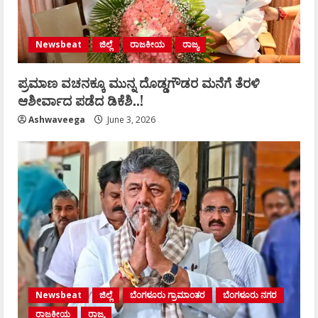
Newsbeat
ಜಿಲ್ಲೆ
ರಾಜಕೀಯ
ರಾಜ್ಯ
ಪ್ರಮಾಣ ವಚನಕ್ಕೂ ಮುನ್ನ ದೊಡ್ಡಗೌಡರ ಮನೆಗೆ ತೆರಳಿ
ಆಶೀರ್ವಾದ ಪಡೆದ ಡಿಕೆಶಿ..!
Ashwaveega
June 3, 2026
Newsbeat
ಜಿಲ್ಲೆ
ಬೆಂಗಳೂರು ಗ್ರಾಮಾಂತರ
ಬೆಂಗಳೂರು ನಗರ
ರಾಜಕೀಯ
ರಾಜ್ಯ