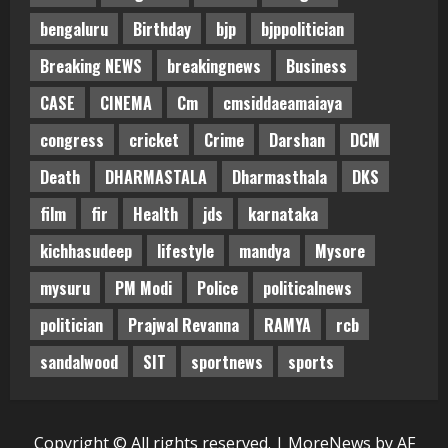
bengaluru
Birthday
bjp
bjppolitician
Breaking NEWS
breakingnews
Business
CASE
CINEMA
Cm
cmsiddaeamaiaya
congress
cricket
Crime
Darshan
DCM
Death
DHARMASTALA
Dharmasthala
DKS
film
fir
Health
jds
karnataka
kichhasudeep
lifestyle
mandya
Mysore
mysuru
PM Modi
Police
politicalnews
politician
Prajwal Revanna
RAMYA
rcb
sandalwood
SIT
sportnews
sports
Copyright © All rights reserved.
|
MoreNews
by AF