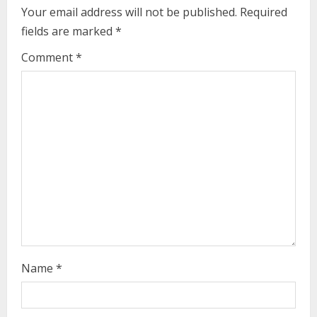
u
Your email address will not be published.
Required
e
fields are marked
*
R
Comment
*
e
a
d
i
n
g
Name
*