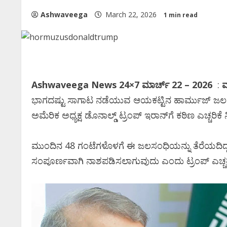
Ashwaveega
March 22, 2026
1 min read
Ashwaveega News 24×7 ಮಾರ್ಚ್‌ 22 – 2026
:
ವ
ಭಾಗದಷ್ಟು ಸಾಗಾಟ ನಡೆಯುವ ಆಯಕಟ್ಟಿನ ಹಾರ್ಮುಜ್ ಜಲಸಂ
ಅಮೆರಿಕ ಅಧ್ಯಕ್ಷ ಡೊನಾಲ್ಡ್ ಟ್ರಂಪ್ ಇರಾನ್‌ಗೆ ಕಠಿಣ ಎಚ್ಚರಿಕೆ ನ
ಮುಂದಿನ 48 ಗಂಟೆಗಳೊಳಗೆ ಈ ಜಲಸಂಧಿಯನ್ನು ತೆರೆಯದಿದ್ದರೆ
ಸಂಪೂರ್ಣವಾಗಿ ನಾಶಪಡಿಸಲಾಗುವುದು ಎಂದು ಟ್ರಂಪ್ ಎಚ್ಚರಿಸಿ