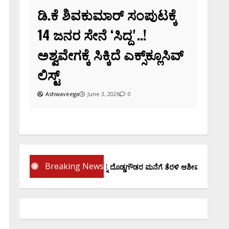
ಡಿ.ಕೆ ಶಿವಕುಮಾರ್‌ ಸಂಪುಟಕ್ಕೆ
14 ಜನರ ಸೇನೆ ʻಸಿದ್ದʼ..!
ಅಶ್ವವೇಗಕ್ಕೆ ಸಿಕ್ಕಿದೆ ಎಕ್ಸ್‌ಕ್ಲೂಸಿವ್‌
ಲಿಸ್ಟ್‌
Ashwaveega
June 3, 2026
0
Breaking News
ಪ್ರಮಾಣ ವಚನಕ್ಕೂ ಮುನ್ನ ದೊಡ್ಡಗೌಡರ ಮನೆಗೆ ತೆರಳಿ ಆಶೀರ್ವಾದ ಪಡೆದ ಡಿಕೆಶಿ..