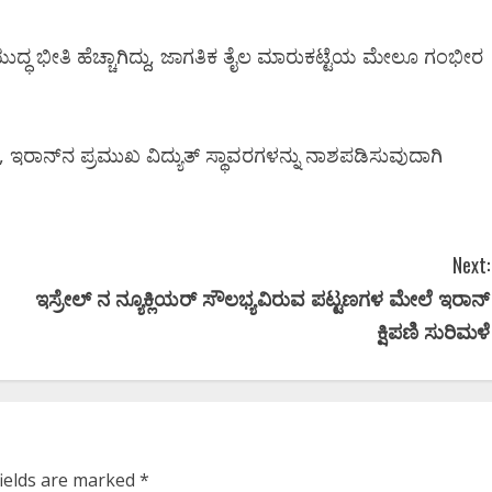
ಿ ಯುದ್ಧ ಭೀತಿ ಹೆಚ್ಚಾಗಿದ್ದು, ಜಾಗತಿಕ ತೈಲ ಮಾರುಕಟ್ಟೆಯ ಮೇಲೂ ಗಂಭೀರ
, ಇರಾನ್‌ನ ಪ್ರಮುಖ ವಿದ್ಯುತ್ ಸ್ಥಾವರಗಳನ್ನು ನಾಶಪಡಿಸುವುದಾಗಿ
Next:
ಇಸ್ರೇಲ್ ನ ನ್ಯೂಕ್ಲಿಯರ್ ಸೌಲಭ್ಯವಿರುವ ಪಟ್ಟಣಗಳ ಮೇಲೆ ಇರಾನ್
ಕ್ಷಿಪಣಿ ಸುರಿಮಳೆ
fields are marked
*
Newsbeat
ಜಿಲ್ಲೆ
ರಾಜಕೀಯ
ರಾಜ್ಯ