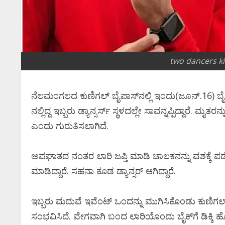
two dancers kil
ನೆಲಮಂಗಲದ ಕುಣಿಗಲ್ ಬೈಪಾಸ್​ನಲ್ಲಿ ಇಂದು(ಜೂನ್.16) ಬೈಕ್
ನಲ್ಲಿದ್ದ ಇಬ್ಬರು ಡ್ಯಾನ್ಸರ್ಸ್ ಸ್ಥಳದಲ್ಲೇ ಸಾವನ್ನಪ್ಪಿದ್ದಾರೆ. 
ಎಂದು ಗುರುತಿಸಲಾಗಿದೆ.
ಅಪಘಾತದ ನಂತರ ಲಾರಿ ಜಪ್ತಿ ಮಾಡಿ ಚಾಲಕನನ್ನು ವಶಕ್ಕೆ ಪಡೆಯಲಾ
ಮಾಡಿದ್ದಾರೆ. ಸಹನಾ ಕೂಡ ಡ್ಯಾನ್ಸರ್​​ ಆಗಿದ್ದಾರೆ.
ಇಬ್ಬರು ಮದುವೆ ಇವೆಂಟ್​​ ಒಂದನ್ನು ಮುಗಿಸಿಕೊಂಡು ಕುಣಿಗಲ
ಸಂಭವಿಸಿದೆ. ವೇಗವಾಗಿ ಬಂದ ಲಾರಿಯೊಂದು ಬೈಕ್​ಗೆ ಡಿಕ್ಕಿ ಹೊ