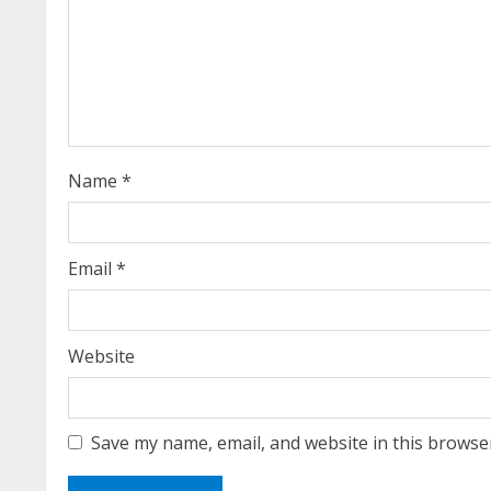
e
a
ಕನ್ನಡ ಚಿತ್ರರಂಗಕ
d
ಆಘಾತ; ʻಹಿಟ್ಲರ
i
ನಟನ ದುರಂತ ಅ
Name
*
n
Ashitha S
May 13, 202
g
Email
*
Website
Save my name, email, and website in this browse