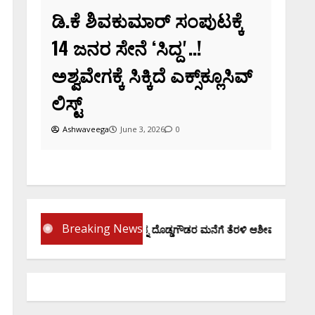
ಡಿ.ಕೆ ಶಿವಕುಮಾರ್‌ ಸಂಪುಟಕ್ಕೆ
14 ಜನರ ಸೇನೆ ʻಸಿದ್ದʼ..!
ಅಶ್ವವೇಗಕ್ಕೆ ಸಿಕ್ಕಿದೆ ಎಕ್ಸ್‌ಕ್ಲೂಸಿವ್‌
ಲಿಸ್ಟ್‌
Ashwaveega
June 3, 2026
0
Breaking News
ಪ್ರಮಾಣ ವಚನಕ್ಕೂ ಮುನ್ನ ದೊಡ್ಡಗೌಡರ ಮನೆಗೆ ತೆರಳಿ ಆಶೀರ್ವಾದ ಪಡೆದ ಡಿಕೆಶಿ..