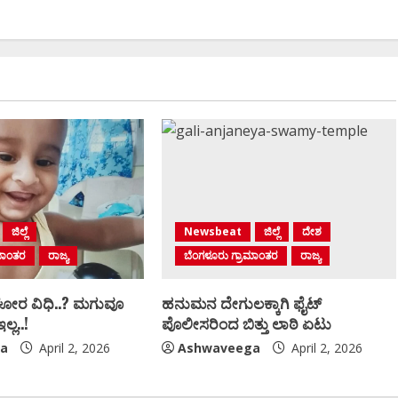
ಜಿಲ್ಲೆ
Newsbeat
ಜಿಲ್ಲೆ
ದೇಶ
ಮಾಂತರ
ರಾಜ್ಯ
ಬೆಂಗಳೂರು ಗ್ರಾಮಾಂತರ
ರಾಜ್ಯ
ಘೋರ ವಿಧಿ..? ಮಗುವೂ
ಹನುಮನ ದೇಗುಲಕ್ಕಾಗಿ ಫೈಟ್‌
ಲ್ಲ..!
ಪೊಲೀಸರಿಂದ ಬಿತ್ತು ಲಾಠಿ ಏಟು
a
April 2, 2026
Ashwaveega
April 2, 2026