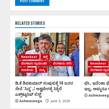
RELATED STORIES
Newsbeat
ಜಿಲ್ಲೆ
ಬೆಂಗಳೂರು ಗ್ರಾಮಾಂತರ
ಬೆಂಗಳೂರು ನಗರ
Newsbeat
ರಾಜಕೀಯ
ರಾಜ್ಯ
ಬೆಂಗಳೂರು ಗ್ರಾ
ಡಿ.ಕೆ ಶಿವಕುಮಾರ್‌ ಸಂಪುಟಕ್ಕೆ 14 ಜನರ
ಛೇ.. ಇದೆಂತಾ 
ಸೇನೆ ʻಸಿದ್ದʼ..! ಅಶ್ವವೇಗಕ್ಕೆ ಸಿಕ್ಕಿದೆ
ಇಲ್ಲ.. ಅಮ್ಮನೂ ಇ
ಎಕ್ಸ್‌ಕ್ಲೂಸಿವ್‌ ಲಿಸ್ಟ್‌
Ashwaveeg
Ashwaveega
June 3, 2026