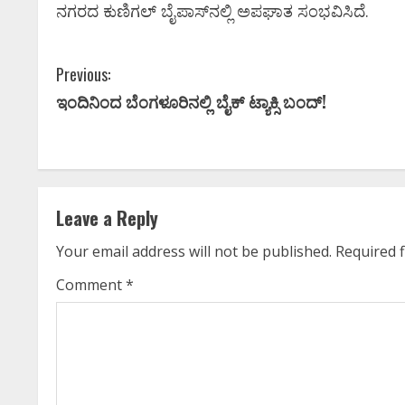
ನಗರದ ಕುಣಿಗಲ್ ಬೈಪಾಸ್​ನಲ್ಲಿ ಅಪಘಾತ ಸಂಭವಿಸಿದೆ. ‌
C
Previous:
ಇಂದಿನಿಂದ ಬೆಂಗಳೂರಿನಲ್ಲಿ ಬೈಕ್​ ಟ್ಯಾಕ್ಸಿ ಬಂದ್!
o
n
t
Leave a Reply
i
Your email address will not be published.
Required 
n
Comment
*
u
e
R
ಸಿನಿಮಾ
ಸಿನಿಮಾ ಸುದ್ದಿ