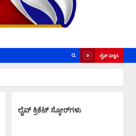
ಲೈವ್ ವೀಕ್ಷಿಸಿ
ಲೈವ್ ಕ್ರಿಕೆಟ್ ಸ್ಕೋರ್‌ಗಳು