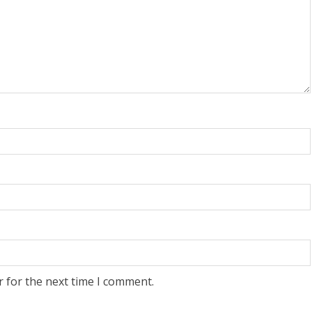
ಪ್ರಮಾಣ ವಚನಕ್ಕೂ ಮುನ್ನ
್ಕೆ ದೊಡ್ಡ
ದೊಡ್ಡಗೌಡರ ಮನೆಗೆ ತೆರಳಿ
್ ಕಲ್ಯಾಣʼ
ಆಶೀರ್ವಾದ ಪಡೆದ ಡಿಕೆಶಿ..!
ಂತ್ಯ!
Ashwaveega
June 3, 2026
0
6
0
r for the next time I comment.