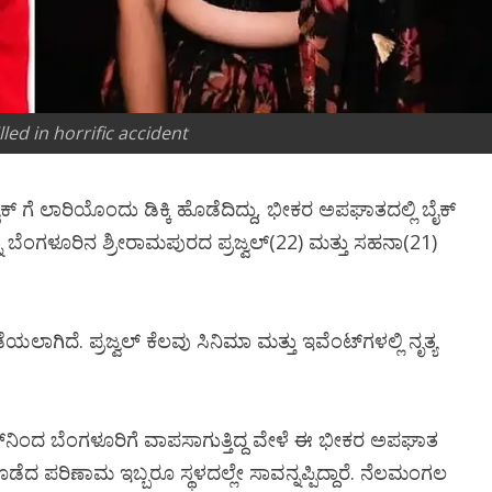
led in horrific accident
 ಗೆ ಲಾರಿಯೊಂದು ಡಿಕ್ಕಿ ಹೊಡೆದಿದ್ದು, ಭೀಕರ ಅಪಘಾತದಲ್ಲಿ ಬೈಕ್
ಮೃತರನ್ನು ಬೆಂಗಳೂರಿನ ಶ್ರೀರಾಮಪುರದ ಪ್ರಜ್ವಲ್(22) ಮತ್ತು ಸಹನಾ(21)
ಗಿದೆ. ಪ್ರಜ್ವಲ್ ಕೆಲವು ಸಿನಿಮಾ ಮತ್ತು ಇವೆಂಟ್​ಗಳಲ್ಲಿ ನೃತ್ಯ
್​ನಿಂದ ಬೆಂಗಳೂರಿಗೆ ವಾಪಸಾಗುತ್ತಿದ್ದ ವೇಳೆ ಈ ಭೀಕರ ಅಪಘಾತ
ಡೆದ ಪರಿಣಾಮ ಇಬ್ಬರೂ ಸ್ಥಳದಲ್ಲೇ ಸಾವನ್ನಪ್ಪಿದ್ದಾರೆ. ನೆಲಮಂಗಲ