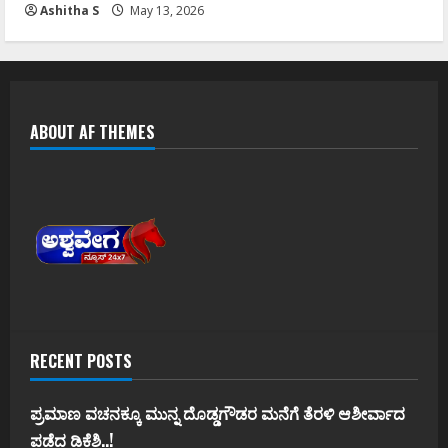
Ashitha S
May 13, 2026
ABOUT AF THEMES
RECENT POSTS
ಪ್ರಮಾಣ ವಚನಕ್ಕೂ ಮುನ್ನ ದೊಡ್ಡಗೌಡರ ಮನೆಗೆ ತೆರಳಿ ಆಶೀರ್ವಾದ
ಪಡೆದ ಡಿಕೆಶಿ..!