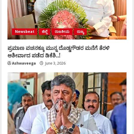
Newsbeat
ಜಿಲ್ಲೆ
ರಾಜಕೀಯ
ರಾಜ್ಯ
ಪ್ರಮಾಣ ವಚನಕ್ಕೂ ಮುನ್ನ ದೊಡ್ಡಗೌಡರ ಮನೆಗೆ ತೆರಳಿ
ಆಶೀರ್ವಾದ ಪಡೆದ ಡಿಕೆಶಿ..!
Ashwaveega
June 3, 2026