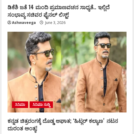
ಡಿಕೆಶಿ ಜತೆ 14 ಮಂದಿ ಪ್ರಮಾಣವಚನ ಸಾಧ್ಯತೆ.. ಇಲ್ಲಿದೆ
ಸಂಭಾವ್ಯ ಸಚಿವರ ಫೈನಲ್ ಲಿಸ್ಟ್‌!
Ashwaveega
June 3, 2026
ಸಿನಿಮಾ
ಸಿನಿಮಾ ಸುದ್ದಿ
ಕನ್ನಡ ಚಿತ್ರರಂಗಕ್ಕೆ ದೊಡ್ಡ ಆಘಾತ; ʻಹಿಟ್ಲರ್ ಕಲ್ಯಾಣʼ ನಟನ
ದುರಂತ ಅಂತ್ಯ!