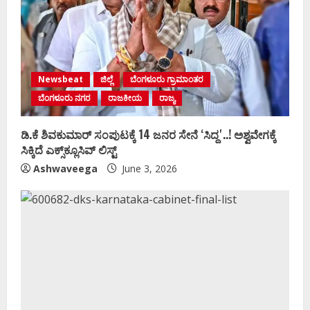
Newsbeat
ಜಿಲ್ಲೆ
ಬೆಂಗಳೂರು ಗ್ರಾಮಾಂತರ
ಬೆಂಗಳೂರು ನಗರ
ರಾಜಕೀಯ
ರಾಜ್ಯ
ಡಿ.ಕೆ ಶಿವಕುಮಾರ್‌ ಸಂಪುಟಕ್ಕೆ 14 ಜನರ ಸೇನೆ ʻಸಿದ್ದʼ..! ಅಶ್ವವೇಗಕ್ಕೆ
ಸಿಕ್ಕಿದೆ ಎಕ್ಸ್‌ಕ್ಲೂಸಿವ್‌ ಲಿಸ್ಟ್‌
Ashwaveega
June 3, 2026