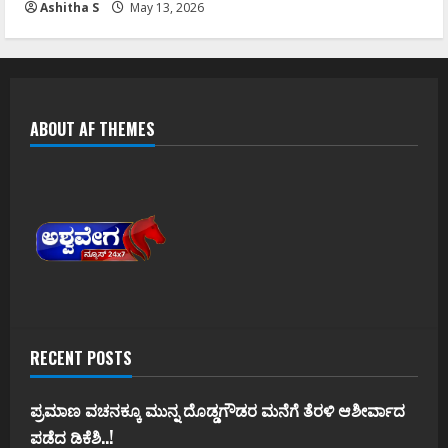
Ashitha S
May 13, 2026
ABOUT AF THEMES
RECENT POSTS
ಪ್ರಮಾಣ ವಚನಕ್ಕೂ ಮುನ್ನ ದೊಡ್ಡಗೌಡರ ಮನೆಗೆ ತೆರಳಿ ಆಶೀರ್ವಾದ
ಪಡೆದ ಡಿಕೆಶಿ..!