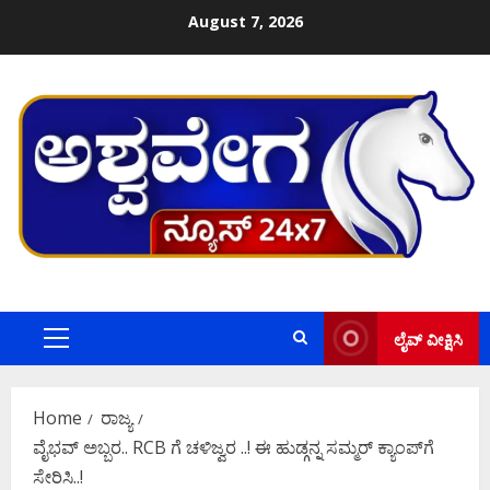
Skip
August 7, 2026
to
content
ಲೈವ್ ವೀಕ್ಷಿಸಿ
Primary
Menu
Home
ರಾಜ್ಯ
ವೈಭವ್‌ ಅಬ್ಬರ.. RCB ಗೆ ಚಳಿಜ್ವರ ..! ಈ ಹುಡ್ಗನ್ನ ಸಮ್ಮರ್‌ ಕ್ಯಾಂಪ್‌ಗೆ
ಸೇರಿಸಿ..!