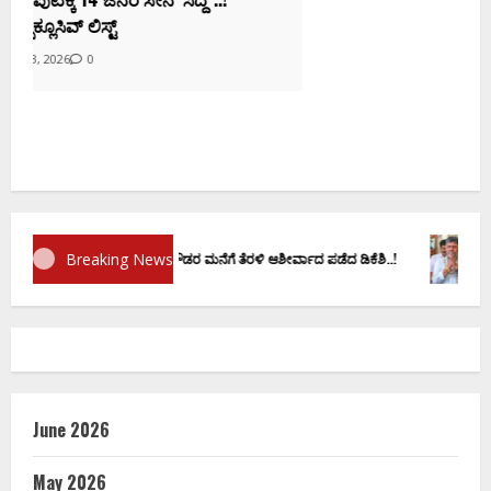
ಕ
ದ
Breaking News
ಮಾಣ ವಚನಕ್ಕೂ ಮುನ್ನ ದೊಡ್ಡಗೌಡರ ಮನೆಗೆ ತೆರಳಿ ಆಶೀರ್ವಾದ ಪಡೆದ ಡಿಕೆಶಿ..!
ಡಿ.ಕೆ ಶಿ
June 2026
May 2026