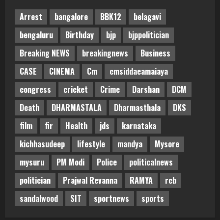
Arrest
bangalore
BBK12
belagavi
bengaluru
Birthday
bjp
bjppolitician
Breaking NEWS
breakingnews
Business
CASE
CINEMA
Cm
cmsiddaeamaiaya
congress
cricket
Crime
Darshan
DCM
Death
DHARMASTALA
Dharmasthala
DKS
film
fir
Health
jds
karnataka
kichhasudeep
lifestyle
mandya
Mysore
mysuru
PM Modi
Police
politicalnews
politician
Prajwal Revanna
RAMYA
rcb
sandalwood
SIT
sportnews
sports