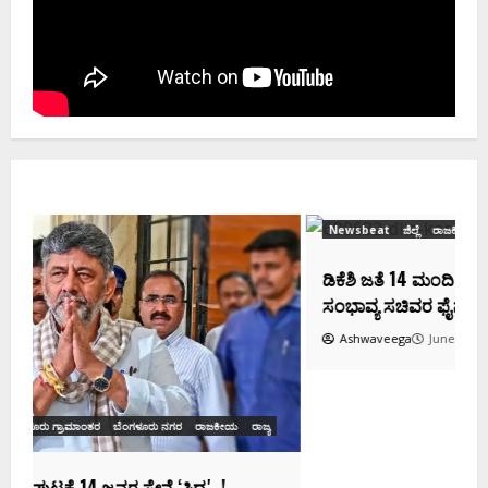
Newsbeat
ಜಿಲ್ಲೆ
ರಾಜಕೀಯ
ರಾಜ್ಯ
ಡಿಕೆಶಿ ಜತೆ 14 ಮಂದಿ ಪ್ರಮಾಣವಚನ ಸಾಧ್ಯತೆ.. ಇಲ್ಲಿದೆ
ಸಂಭಾವ್ಯ ಸಚಿವರ ಫೈನಲ್ ಲಿಸ್ಟ್‌!
Ashwaveega
June 3, 2026
0