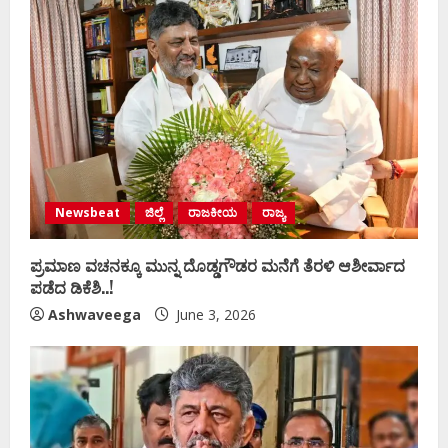
Newsbeat
ಜಿಲ್ಲೆ
ರಾಜಕೀಯ
ರಾಜ್ಯ
ಪ್ರಮಾಣ ವಚನಕ್ಕೂ ಮುನ್ನ ದೊಡ್ಡಗೌಡರ ಮನೆಗೆ ತೆರಳಿ ಆಶೀರ್ವಾದ
ಪಡೆದ ಡಿಕೆಶಿ..!
Ashwaveega
June 3, 2026