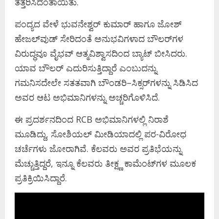
ತತ್ತರಿಸಿದಂತಾಯಿತು.
ಪಂದ್ಯದ ವೇಳೆ ಭುವನೇಶ್ವರ್ ಕುಮಾರ್ ಹಾಗೂ ಜೋಶ್
ಹೇಜಲ್‌ವುಡ್ ಸೇರಿದಂತೆ ಅನುಭವಿಗಳಾದ ಬೌಲರ್‌ಗಳ
ವಿರುದ್ಧವೂ ವೈಭವ್ ಆತ್ಮವಿಶ್ವಾಸದಿಂದ ಬ್ಯಾಟ್ ಬೀಸಿದರು.
ಯಾವ ಬೌಲರ್ ಎದುರಿಸುತ್ತಿದ್ದಾರೆ ಎಂಬುದನ್ನು
ಗಮನಿಸದೇಲೇ ಸತತವಾಗಿ ಬೌಂಡರಿ–ಸಿಕ್ಸರ್‌ಗಳನ್ನು ಸಿಡಿಸಿದ
ಅವರ ಆಟ ಅಭಿಮಾನಿಗಳನ್ನು ಅಚ್ಚರಿಗೊಳಿಸಿದೆ.
ಈ ಪ್ರದರ್ಶನದಿಂದ RCB ಅಭಿಮಾನಿಗಳಲ್ಲಿ ನಿರಾಶೆ
ಮೂಡಿದ್ದು, ಸೋಶಿಯಲ್ ಮೀಡಿಯಾದಲ್ಲಿ ಪರ-ವಿರೋಧ
ಚರ್ಚೆಗಳು ಜೋರಾಗಿವೆ. ಕೆಲವರು ಅವರ ಪ್ರತಿಭೆಯನ್ನು
ಮೆಚ್ಚುತ್ತಿದ್ದರೆ, ಇನ್ನೂ ಕೆಲವರು ತೀಕ್ಷ್ಣ ಕಾಮೆಂಟ್‌ಗಳ ಮೂಲಕ
ಪ್ರತಿಕ್ರಿಯಿಸಿದ್ದಾರೆ.