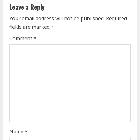
u
Leave a Reply
e
Your email address will not be published.
Required
fields are marked
*
R
Comment
*
e
a
d
i
n
g
Name
*