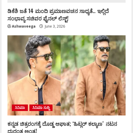
ಡಿಕೆಶಿ ಜತೆ 14 ಮಂದಿ ಪ್ರಮಾಣವಚನ ಸಾಧ್ಯತೆ.. ಇಲ್ಲಿದೆ
ಸಂಭಾವ್ಯ ಸಚಿವರ ಫೈನಲ್ ಲಿಸ್ಟ್‌!
Ashwaveega
June 3, 2026
ಸಿನಿಮಾ
ಸಿನಿಮಾ ಸುದ್ದಿ
ಕನ್ನಡ ಚಿತ್ರರಂಗಕ್ಕೆ ದೊಡ್ಡ ಆಘಾತ; ʻಹಿಟ್ಲರ್ ಕಲ್ಯಾಣʼ ನಟನ
ದುರಂತ ಅಂತ್ಯ!