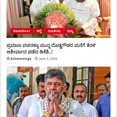
Newsbeat
ಜಿಲ್ಲೆ
ರಾಜಕೀಯ
ರಾಜ್ಯ
ಪ್ರಮಾಣ ವಚನಕ್ಕೂ ಮುನ್ನ ದೊಡ್ಡಗೌಡರ ಮನೆಗೆ ತೆರಳಿ
ಆಶೀರ್ವಾದ ಪಡೆದ ಡಿಕೆಶಿ..!
Ashwaveega
June 3, 2026