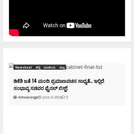
Newsbeat
ಜಿಲ್ಲೆ
ರಾಜಕೀಯ
ರಾಜ್ಯ
ಡಿಕೆಶಿ ಜತೆ 14 ಮಂದಿ ಪ್ರಮಾಣವಚನ ಸಾಧ್ಯತೆ.. ಇಲ್ಲಿದೆ
ಸಂಭಾವ್ಯ ಸಚಿವರ ಫೈನಲ್ ಲಿಸ್ಟ್‌!
Ashwaveega
June 3, 2026
0