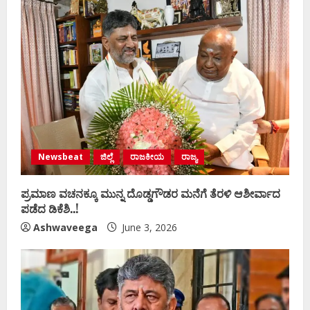
Newsbeat
ಜಿಲ್ಲೆ
ರಾಜಕೀಯ
ರಾಜ್ಯ
ಪ್ರಮಾಣ ವಚನಕ್ಕೂ ಮುನ್ನ ದೊಡ್ಡಗೌಡರ ಮನೆಗೆ ತೆರಳಿ ಆಶೀರ್ವಾದ
ಪಡೆದ ಡಿಕೆಶಿ..!
Ashwaveega
June 3, 2026