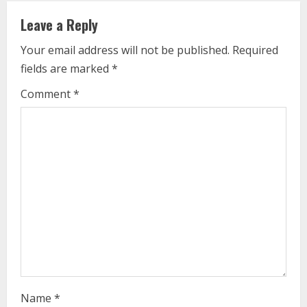
n
Leave a Reply
u
Your email address will not be published.
Required
e
fields are marked
*
R
Comment
*
e
a
d
i
n
g
Name
*