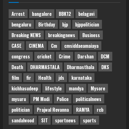
Arrest
bangalore
BBK12
belagavi
bengaluru
Birthday
bjp
bjppolitician
Breaking NEWS
breakingnews
Business
CASE
CINEMA
Cm
cmsiddaeamaiaya
congress
cricket
Crime
Darshan
DCM
Death
DHARMASTALA
Dharmasthala
DKS
film
fir
Health
jds
karnataka
kichhasudeep
lifestyle
mandya
Mysore
mysuru
PM Modi
Police
politicalnews
politician
Prajwal Revanna
RAMYA
rcb
sandalwood
SIT
sportnews
sports