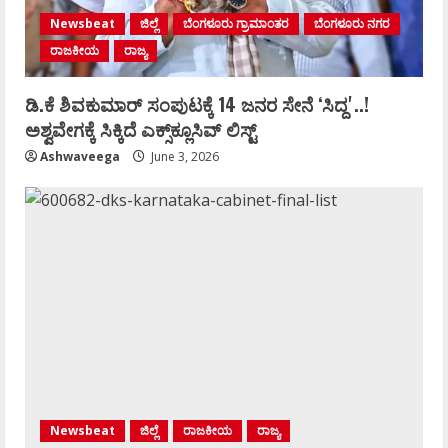
Newsbeat
ಜಿಲ್ಲೆ
ಬೆಂಗಳೂರು ಗ್ರಾಮಾಂತರ
ಬೆಂಗಳೂರು ನಗರ
ರಾಜಕೀಯ
ರಾಜ್ಯ
ಡಿ.ಕೆ ಶಿವಕುಮಾರ್‌ ಸಂಪುಟಕ್ಕೆ 14 ಜನರ ಸೇನೆ ʻಸಿದ್ದʼ..!
ಅಶ್ವವೇಗಕ್ಕೆ ಸಿಕ್ಕಿದೆ ಎಕ್ಸ್‌ಕ್ಲೂಸಿವ್‌ ಲಿಸ್ಟ್‌
Ashwaveega
June 3, 2026
Newsbeat
ಜಿಲ್ಲೆ
ರಾಜಕೀಯ
ರಾಜ್ಯ