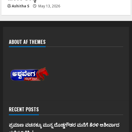
Ashitha S
May 13, 2026
ABOUT AF THEMES
RECENT POSTS
ಪ್ರಮಾಣ ವಚನಕ್ಕೂ ಮುನ್ನ ದೊಡ್ಡಗೌಡರ ಮನೆಗೆ ತೆರಳಿ ಆಶೀರ್ವಾದ