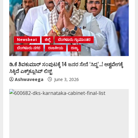
Newsbeat
ಜಿಲ್ಲೆ
ಬೆಂಗಳೂರು ಗ್ರಾಮಾಂತರ
ಬೆಂಗಳೂರು ನಗರ
ರಾಜಕೀಯ
ರಾಜ್ಯ
ಡಿ.ಕೆ ಶಿವಕುಮಾರ್‌ ಸಂಪುಟಕ್ಕೆ 14 ಜನರ ಸೇನೆ ʻಸಿದ್ದʼ..! ಅಶ್ವವೇಗಕ್ಕೆ
ಸಿಕ್ಕಿದೆ ಎಕ್ಸ್‌ಕ್ಲೂಸಿವ್‌ ಲಿಸ್ಟ್‌
Ashwaveega
June 3, 2026