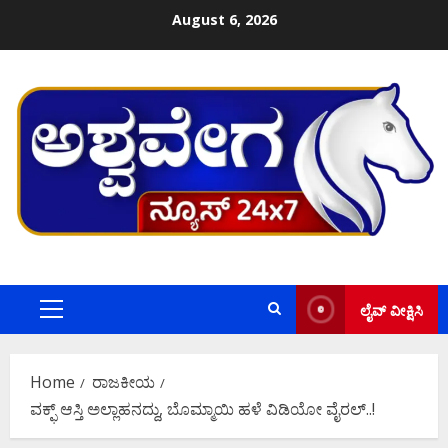
Skip
August 6, 2026
to
content
ಲೈವ್ ವೀಕ್ಷಿಸಿ
Primary
Menu
Home
ರಾಜಕೀಯ
ವಕ್ಫ್‌ ಆಸ್ತಿ ಅಲ್ಲಾಹನದ್ದು, ಬೊಮ್ಮಾಯಿ ಹಳೆ ವಿಡಿಯೋ ವೈರಲ್..!