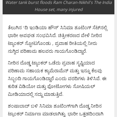
Water tank burst floods Ram Charan-Nikhil's The India
House set, many injured
ತೆಲುಗಿನ ʻದಿ ಇಂಡಿಯಾ ಹೌಸ್ʼ ಸಿನಿಮಾ ಶೂಟಿಂಗ್‌ ಸೆಟ್‌ನಲ್ಲಿ
ಭಾರೀ ಅವಘಡ ಸಂಭವಿಸಿದೆ. ಚಿತ್ರೀಕರಣದ ವೇಳೆ ನೀರಿನ
ಟ್ಯಾಂಕರ್‌ ಸ್ಫೋಟಗೊಂಡು , ಪ್ರವಾಹ ರೀತಿಯಲ್ಲಿ ನೀರು
ನುಗ್ಗಿದ ಪರಿಣಾಮ ಹಲವರು ಗಾಯಗೊಂಡಿದ್ದಾರೆ.
ನೀರಿನ ದೊಡ್ಡ ಟ್ಯಾಂಕರ್‌ ಒಡೆದು ಪ್ರವಾಹ ಸೃಷ್ಟಿಯಾದ
ಪರಿಣಾಮ ಸಹಾಯಕ ಕ್ಯಾಮೆರಾಮೆನ್‌ ಮತ್ತು ಇನ್ನೂ ಕೆಲವು
ಸಿಬ್ಬಂದಿ ಗಾಯಗೊಂಡಿದ್ದಾರೆ ಎಂದು ವರದಿಗಳು ತಿಳಿಸಿವೆ. ಈ
ಕುರಿತ ವಿಡಿಯೋ ಮತ್ತು ಫೋಟೋಗಳು ಸೋಷಿಯಲ್‌
ಮೀಡಿಯಾದಲ್ಲಿ ಸದ್ದು ಮಾಡುತ್ತಿವೆ.
ಶಂಷಾಬಾದ್ ಬಳಿ ಸಿನಿಮಾ ಶೂಟಿಂಗ್‌ಗಾಗಿ ದೊಡ್ಡ ನೀರಿನ
ಟ್ಯಾಂಕರ್‌ ನಿರ್ಮಾಣ ಮಾಡಲಾಗಿತ್ತು. ಭಾರೀ ಒತ್ತಡದಿಂದಾಗಿ