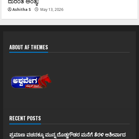
ದುರಂತ ಅಂತ್ಯ!
Ashitha S
May 13, 2026
ABOUT AF THEMES
RECENT POSTS
ಪ್ರಮಾಣ ವಚನಕ್ಕೂ ಮುನ್ನ ದೊಡ್ಡಗೌಡರ ಮನೆಗೆ ತೆರಳಿ ಆಶೀರ್ವಾದ