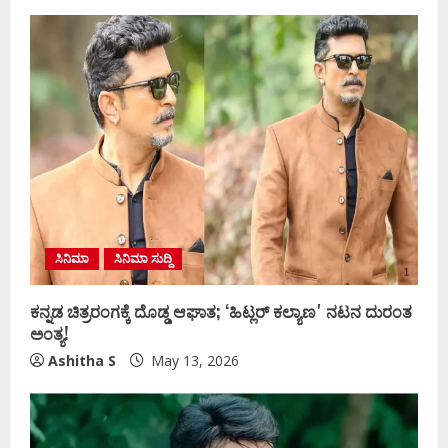
ಸಿನಿಮಾ
ಸಿನಿಮಾ ಸುದ್ದಿ
ಕನ್ನಡ ಚಿತ್ರರಂಗಕ್ಕೆ ದೊಡ್ಡ ಆಘಾತ; ʻಹಿಟ್ಲರ್ ಕಲ್ಯಾಣʼ ನಟನ ದುರಂತ
ಅಂತ್ಯ!
Ashitha S
May 13, 2026