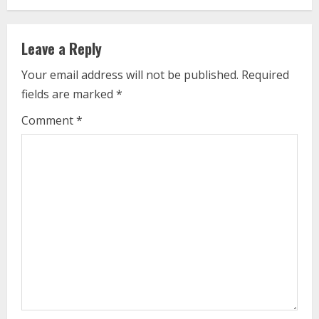
i
n
Leave a Reply
u
Your email address will not be published.
Required
e
fields are marked
*
R
Comment
*
e
a
d
i
n
g