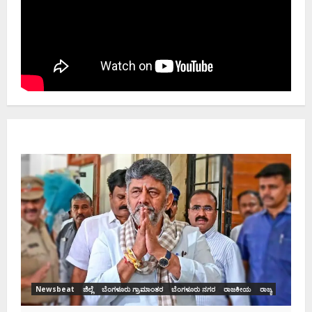
Newsbeat
ಜಿಲ್ಲೆ
ರಾಜಕೀಯ
ರಾಜ್ಯ
ಡಿಕೆಶಿ ಜತೆ 14 ಮಂದಿ ಪ್ರಮಾಣವಚನ ಸಾಧ್ಯತೆ.. ಇಲ್ಲಿದೆ
ಸಂಭಾವ್ಯ ಸಚಿವರ ಫೈನಲ್ ಲಿಸ್ಟ್‌!
Ashwaveega
June 3, 2026
0