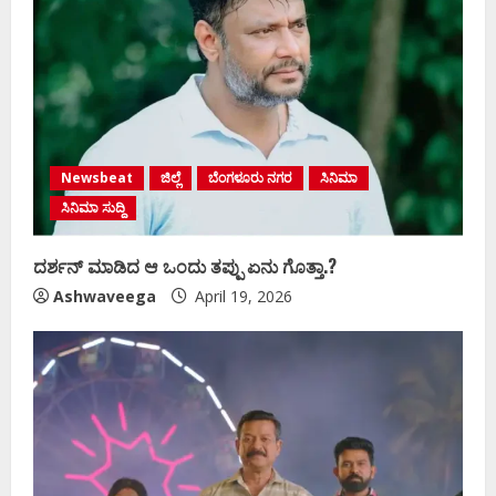
Newsbeat
ಜಿಲ್ಲೆ
ಬೆಂಗಳೂರು ನಗರ
ಸಿನಿಮಾ
ಸಿನಿಮಾ ಸುದ್ದಿ
ದರ್ಶನ್‌ ಮಾಡಿದ ಆ ಒಂದು ತಪ್ಪು ಏನು ಗೊತ್ತಾ.?
Ashwaveega
April 19, 2026