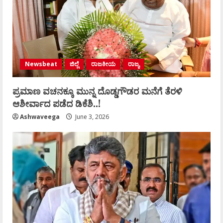
Newsbeat
ಜಿಲ್ಲೆ
ರಾಜಕೀಯ
ರಾಜ್ಯ
ಪ್ರಮಾಣ ವಚನಕ್ಕೂ ಮುನ್ನ ದೊಡ್ಡಗೌಡರ ಮನೆಗೆ ತೆರಳಿ
ಆಶೀರ್ವಾದ ಪಡೆದ ಡಿಕೆಶಿ..!
Ashwaveega
June 3, 2026