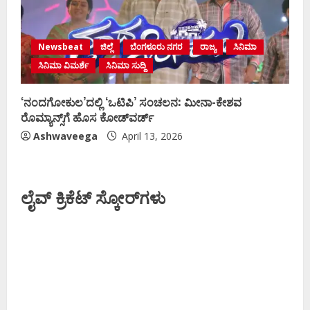
Newsbeat
ಜಿಲ್ಲೆ
ಬೆಂಗಳೂರು ನಗರ
ರಾಜ್ಯ
ಸಿನಿಮಾ
ಸಿನಿಮಾ ವಿಮರ್ಶೆ
ಸಿನಿಮಾ ಸುದ್ದಿ
‘ನಂದಗೋಕುಲ’ದಲ್ಲಿ ‘ಒಟಿಪಿ’ ಸಂಚಲನ: ಮೀನಾ-ಕೇಶವ
ರೊಮ್ಯಾನ್ಸ್‌ಗೆ ಹೊಸ ಕೋಡ್‌ವರ್ಡ್
Ashwaveega
April 13, 2026
ಲೈವ್ ಕ್ರಿಕೆಟ್ ಸ್ಕೋರ್‌ಗಳು