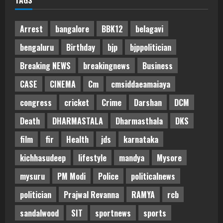
TAGS
Arrest
bangalore
BBK12
belagavi
bengaluru
Birthday
bjp
bjppolitician
Breaking NEWS
breakingnews
Business
CASE
CINEMA
Cm
cmsiddaeamaiaya
congress
cricket
Crime
Darshan
DCM
Death
DHARMASTALA
Dharmasthala
DKS
film
fir
Health
jds
karnataka
kichhasudeep
lifestyle
mandya
Mysore
mysuru
PM Modi
Police
politicalnews
politician
Prajwal Revanna
RAMYA
rcb
sandalwood
SIT
sportnews
sports