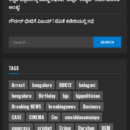
ಅಂತ್ಯ!
ಗೌರ್ನರ್‌ ಭೇಟಿಗೆ ವಿಜಯ್‌ ! ಟಿವಿಕೆ ಕಚೇರಿಯಲ್ಲಿ ಸಭೆ
Search
for:
TAGS
Arrest
bangalore
BBK12
belagavi
bengaluru
Birthday
bjp
bjppolitician
Breaking NEWS
breakingnews
Business
CASE
CINEMA
Cm
cmsiddaeamaiaya
congress
cricket
Crime
Darshan
DCM