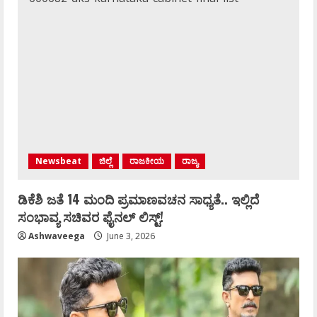
Newsbeat
ಜಿಲ್ಲೆ
ರಾಜಕೀಯ
ರಾಜ್ಯ
ಡಿಕೆಶಿ ಜತೆ 14 ಮಂದಿ ಪ್ರಮಾಣವಚನ ಸಾಧ್ಯತೆ.. ಇಲ್ಲಿದೆ
ಸಂಭಾವ್ಯ ಸಚಿವರ ಫೈನಲ್ ಲಿಸ್ಟ್‌!
Ashwaveega
June 3, 2026