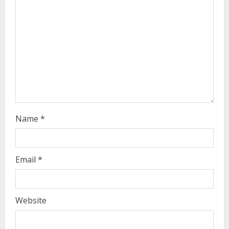
a
d
i
n
g
Name
*
Email
*
Website