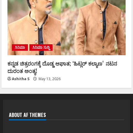
ಸಿನಿಮಾ
ಸಿನಿಮಾ ಸುದ್ದಿ
ಕನ್ನಡ ಚಿತ್ರರಂಗಕ್ಕೆ ದೊಡ್ಡ ಆಘಾತ; ʻಹಿಟ್ಲರ್ ಕಲ್ಯಾಣʼ ನಟನ
ದುರಂತ ಅಂತ್ಯ!
Ashitha S
May 13, 2026
ABOUT AF THEMES