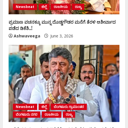
Newsbeat
ಜಿಲ್ಲೆ
ರಾಜಕೀಯ
ರಾಜ್ಯ
ಪ್ರಮಾಣ ವಚನಕ್ಕೂ ಮುನ್ನ ದೊಡ್ಡಗೌಡರ ಮನೆಗೆ ತೆರಳಿ ಆಶೀರ್ವಾದ
ಪಡೆದ ಡಿಕೆಶಿ..!
Ashwaveega
June 3, 2026
Newsbeat
ಜಿಲ್ಲೆ
ಬೆಂಗಳೂರು ಗ್ರಾಮಾಂತರ
ಬೆಂಗಳೂರು ನಗರ
ರಾಜಕೀಯ
ರಾಜ್ಯ