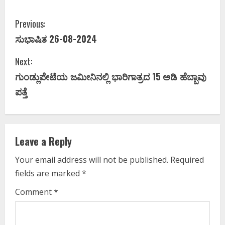
C
Previous:
ಸುಭಾಷಿತ 26-08-2024
o
Next:
n
ಗುಂಡ್ಲುಪೇಟೆಯ ಜಮೀನಿನಲ್ಲಿ ಭಾರಿಗಾತ್ರದ 15 ಅಡಿ ಹೆಬ್ಬಾವು
t
ಪತ್ತೆ
i
n
Leave a Reply
u
Your email address will not be published.
Required
e
fields are marked
*
R
Comment
*
e