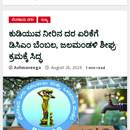
ಬೆಂಗಳೂರು ನಗರ
ರಾಜ್ಯ
ಕುಡಿಯುವ ನೀರಿನ ದರ ಏರಿಕೆಗೆ
ಡಿಸಿಎಂ ಬೆಂಬಲ, ಜಲಮಂಡಳಿ ಶೀಘ್ರ
ಕ್ರಮಕ್ಕೆ ಸಿದ್ಧ
Ashwaveega
August 26, 2024
1 min read