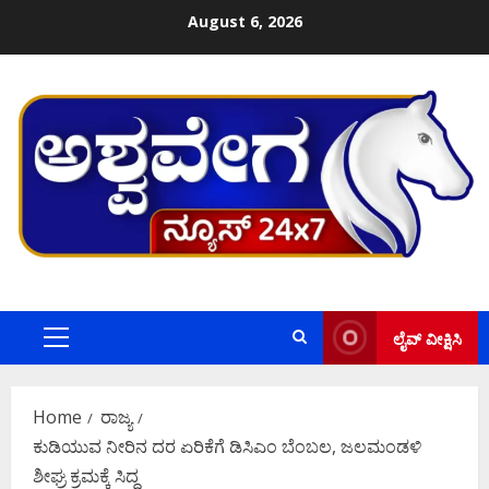
Skip
August 6, 2026
to
content
ಲೈವ್ ವೀಕ್ಷಿಸಿ
Primary
Menu
Home
ರಾಜ್ಯ
ಕುಡಿಯುವ ನೀರಿನ ದರ ಏರಿಕೆಗೆ ಡಿಸಿಎಂ ಬೆಂಬಲ, ಜಲಮಂಡಳಿ
ಶೀಘ್ರ ಕ್ರಮಕ್ಕೆ ಸಿದ್ಧ