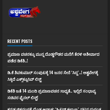
RECENT POSTS
ಪ್ರಮಾಣ ವಚನಕ್ಕೂ ಮುನ್ನ ದೊಡ್ಡಗೌಡರ ಮನೆಗೆ ತೆರಳಿ ಆಶೀರ್ವಾದ
ಪಡೆದ ಡಿಕೆಶಿ..!
ಡಿ.ಕೆ ಶಿವಕುಮಾರ್‌ ಸಂಪುಟಕ್ಕೆ 14 ಜನರ ಸೇನೆ ʻಸಿದ್ದʼ..! ಅಶ್ವವೇಗಕ್ಕೆ
ಸಿಕ್ಕಿದೆ ಎಕ್ಸ್‌ಕ್ಲೂಸಿವ್‌ ಲಿಸ್ಟ್‌
ಡಿಕೆಶಿ ಜತೆ 14 ಮಂದಿ ಪ್ರಮಾಣವಚನ ಸಾಧ್ಯತೆ.. ಇಲ್ಲಿದೆ ಸಂಭಾವ್ಯ
ಸಚಿವರ ಫೈನಲ್ ಲಿಸ್ಟ್‌!
ಕನ್ನಡ ಚಿತ್ರರಂಗಕ್ಕೆ ದೊಡ್ಡ ಆಘಾತ; ʻಹಿಟ್ಲರ್ ಕಲ್ಯಾಣʼ ನಟನ ದುರಂತ