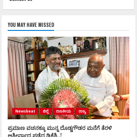
YOU MAY HAVE MISSED
Newsbeat
ಜಿಲ್ಲೆ
ರಾಜಕೀಯ
ರಾಜ್ಯ
ಪ್ರಮಾಣ ವಚನಕ್ಕೂ ಮುನ್ನ ದೊಡ್ಡಗೌಡರ ಮನೆಗೆ ತೆರಳಿ
ಆಶೀರ್ವಾದ ಪಡೆದ ಡಿಕೆಶಿ..!