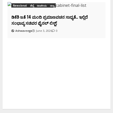
ಿಲ್ಲೆ
ರಾಜಕೀಯ
ರಾಜ್ಯ
14 ಮಂದಿ ಪ್ರಮಾಣವಚನ ಸಾಧ್ಯತೆ.. ಇಲ್ಲಿದೆ
ರ ಫೈನಲ್ ಲಿಸ್ಟ್‌!
a
June 3, 2026
0
ಸಿನಿಮಾ
ಸಿನಿಮಾ ಸುದ್ದಿ
ಕನ್ನಡ ಚಿತ್ರರಂಗಕ್ಕೆ ದ
ದುರಂತ ಅಂತ್ಯ!
Ashitha S
May 13, 2