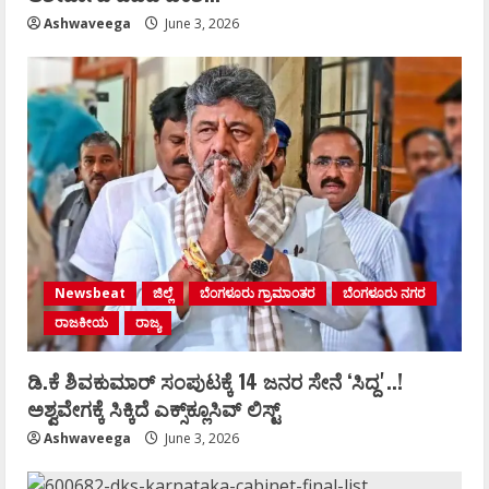
Ashwaveega
June 3, 2026
Newsbeat
ಜಿಲ್ಲೆ
ಬೆಂಗಳೂರು ಗ್ರಾಮಾಂತರ
ಬೆಂಗಳೂರು ನಗರ
ರಾಜಕೀಯ
ರಾಜ್ಯ
ಡಿ.ಕೆ ಶಿವಕುಮಾರ್‌ ಸಂಪುಟಕ್ಕೆ 14 ಜನರ ಸೇನೆ ʻಸಿದ್ದʼ..!
ಅಶ್ವವೇಗಕ್ಕೆ ಸಿಕ್ಕಿದೆ ಎಕ್ಸ್‌ಕ್ಲೂಸಿವ್‌ ಲಿಸ್ಟ್‌
Ashwaveega
June 3, 2026