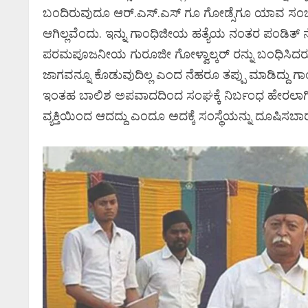
ಬಂದಿರುವುದೂ ಆರ್.ಎಸ್.ಎಸ್ ಗೂ ಗೋಡ್ಸೆಗೂ ಯಾವ ಸಂಬಂ
ಆಗಿಲ್ಲವೆಂದು. ಇನ್ನು ಗಾಂಧಿಜೀಯ ಹತ್ಯೆಯ ನಂತರ ಪಂಡ
ಪರಮಪೂಜನೀಯ ಗುರೂಜೀ ಗೋಳ್ವಾಲ್ಕರ್ ರನ್ನು ಬಂಧಿಸಿದರು. 
ಜಾಗವನ್ನೂ ಕೊಡುವುದಿಲ್ಲ ಎಂದ ನೆಹರೂ ತಪ್ಪು ಮಾಡಿದ್ದು ಗಾ
ಇಂತಹ ಬಾಲಿಶ ಅಪವಾದದಿಂದ ಸಂಘಕ್ಕೆ ನಿರ್ಬಂಧ ಹೇರಲಾಗಿತ್ತ
ವ್ಯಕ್ತಿಯಿಂದ ಆದದ್ದು ಎಂದೂ ಅದಕ್ಕೆ ಸಂಸ್ಥೆಯನ್ನು ದೂಷಿಸ