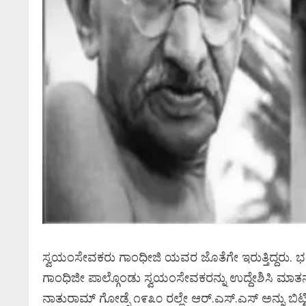
ಸ್ವಯಂಸೇವಕರು ಗಾಂಧೀಜಿ ಯವರ ಜೊತೆಗೇ ಇರುತ್ತಿದ್ದರು. 
ಗಾಂಧಿಜೀ ಪಾಲ್ಗೊಂಡು ಸ್ವಯಂಸೇವಕರನ್ನು ಉದ್ದೇಶಿಸಿ ಮಾತನಾ
ನಾತುರಾಮ್ ಗೋಡ್ಸೆ ೧೯೩೦ ರಲ್ಲೇ ಆರ್.ಎಸ್.ಎಸ್ ಅನ್ನು ಬಿಟ