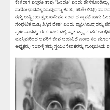
ಕೇಳಿದಾಗ ಎಲ್ಲರೂ ತಾವು “ಹಿಂದೂ” ಎಂದು ಹೇಳಿಕೊಂಡಿದ್ದು, ಅವರ
ಮನೋಭಾವವಿಲ್ಲದಿರುವುದನ್ನು ಕಂಡು, ಪರಿಶೀಲಿಸಿ(!) 
ಪ್ರಮಾಣ ವಚನಕ
್ನಡ ಚಿತ್ರರಂಗಕ್ಕೆ ದೊಡ್ಡ
ರನ್ನು ರಾಷ್ಟ್ರೀಯ ಸ್ವಯಂಸೇವಕ ಸಂಘ ದ ಸ್ಥಾಪನೆ ಹಾಗು ಹಿ
ದೊಡ್ಡಗೌಡರ ಮ
ಾತ; ʻಹಿಟ್ಲರ್ ಕಲ್ಯಾಣʼ
ಸಂಘಟಿತ ಮತ್ತು ಶಿಸ್ತಿನ ದೇಹ” ಎಂದು ಶ್ಲಾಘಿಸಿರುವುದನ್ನು ಚ
ಪ್ರಕಟವಾದದ್ದು, ಈ ಸಂದರ್ಭದಲ್ಲಿ ಸ್ವಾತಂತ್ರ‍್ಯಾ ನಂತರ ಗಾ
ಆಶೀರ್ವಾದ ಪಡೆ
ಟನ ದುರಂತ ಅಂತ್ಯ!
ಮುಸ್ಲಿಮರಿಂದ ಅವರಿಗೆ ಜೀವ ಭಯವಿದೆ ಎಂದು ಕೆಲ ಮೂಲಗಳ
Ashwaveega
June 3,
shitha S
May 13, 2026
0
ಅಧ್ಯಕ್ಷರು) ಸಂಘಕ್ಕೆ ತಮ್ಮ ಸ್ವಯಂಸೇವಕರನ್ನು ಗಾಂಧಿಜೀಯ ರಕ್ಷ