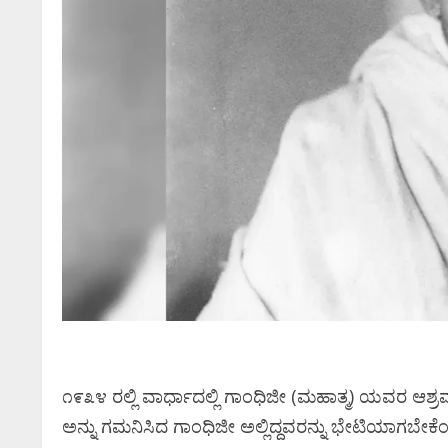
೧೯೩೪ ರಲ್ಲಿ ವಾರ್ಧಾದಲ್ಲಿ ಗಾಂಧಿಜೀ (ಮಹಾತ್ಮ) ಯವರ ಆಶ್ರ
ಅನ್ನು ಗಮನಿಸಿದ ಗಾಂಧಿಜೀ ಅಲ್ಲಿದ್ದವರನ್ನು ಭೇಟಿಯಾಗಬೇಕೆಂ
Newsbeat
ಜಿಲ್ಲೆ
ರಾಜಕೀ
ಿಮಾ
ಸಿನಿಮಾ ಸುದ್ದಿ