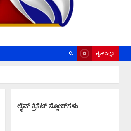
ಲೈವ್ ವೀಕ್ಷಿಸಿ
ಲೈವ್ ಕ್ರಿಕೆಟ್ ಸ್ಕೋರ್‌ಗಳು