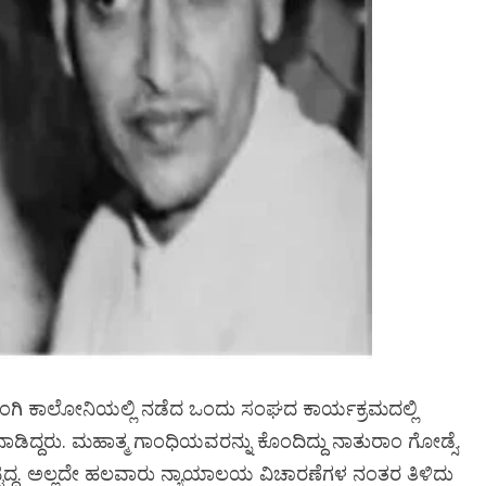
ಭಂಗಿ ಕಾಲೋನಿಯಲ್ಲಿ ನಡೆದ ಒಂದು ಸಂಘದ ಕಾರ್ಯಕ್ರಮದಲ್ಲಿ
ಡಿದ್ದರು. ಮಹಾತ್ಮ ಗಾಂಧಿಯವರನ್ನು ಕೊಂದಿದ್ದು ನಾತುರಾಂ ಗೋಡ್ಸೆ.
್ಟಿದ್ದ. ಅಲ್ಲದೇ ಹಲವಾರು ನ್ಯಾಯಾಲಯ ವಿಚಾರಣೆಗಳ ನಂತರ ತಿಳಿದು