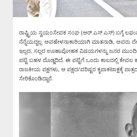
ರಾಷ್ಟ್ರಿಯ ಸ್ವಯಂಸೇವಕ ಸಂಘ (ಆರ್.ಎಸ್.ಎಸ್) ಬಗ್ಗೆ 
ನೆನ್ನೆಯದ್ದಲ್ಲ. ಅವಹೇಳನಾಕಾರಿಯಾಗಿ ಮಾತನಾಡಿ, ಅವರು ದೇಶಕ್
ಇಲ್ಲದ, ಸಲ್ಲದ ಊಹಾಪೋಹಕ ವಿಷಯಗಳನ್ನು ಜನರ ಮುಂದಿಡು
ಪಟ್ಟಿ ಬಹಳ ದೊಡ್ಡದಿದೆ. ಈ ಪಟ್ಟಿಗೆ ಒಂದು ಕಾಲದಲ್ಲಿ ಕೇವಲ ಕ
ರಾಜಕೀಯ ಪಕ್ಷಗಳು, ಆ ಪಕ್ಷದ/ವರಿಷ್ಟರ ಕೃಪಾಕಟಾಕ್ಷಕ್ಕೆ ಪಾತ್
ಸೇರಿಕೊಂಡಿದ್ದಾರೆ.