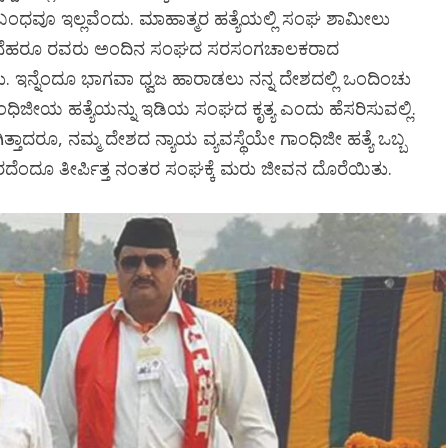
ಧವೂ ಇಲ್ಲವೆಂದು. ಮಾಹಾತ್ಮರ ಹತ್ಯೆಯಲ್ಲಿ ಸಂಘ ಶಾಮೀಲು
ಿತ್ ನೆಹರೂ ರವರು ಅಂದಿನ ಸಂಘದ ಸರಸಂಗಚಾಲಕರಾದ
ಇನ್ನೆಂದೂ ಭಾಗವಾ ಧ್ವಜ ಹಾರಾಡಲು ನನ್ನ ದೇಶದಲ್ಲಿ ಒಂದಿಂಚು
ಂಧಿಜೀಯ ಹತ್ಯೆಯನ್ನು ಇಡಿಯ ಸಂಘದ ಕೃತ್ಯ ಎಂದು ಹೆಸರಿಸುವಲ್ಲಿ.
ಾದರೂ, ನಮ್ಮ ದೇಶದ ನ್ಯಾಯ ವ್ಯವಸ್ಥೆಯೇ ಗಾಂಧಿಜೀ ಹತ್ಯೆ ಒಬ್ಬ
ಬಾರದೆಂದೂ ತೀರ್ಪಿತ್ತ ನಂತರ ಸಂಘಕ್ಕೆ ಮರು ಜೀವನ ದೊರೆಯಿತು.