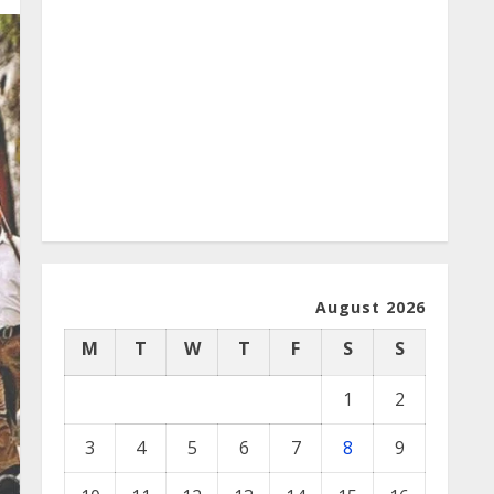
August 2026
M
T
W
T
F
S
S
1
2
3
4
5
6
7
8
9