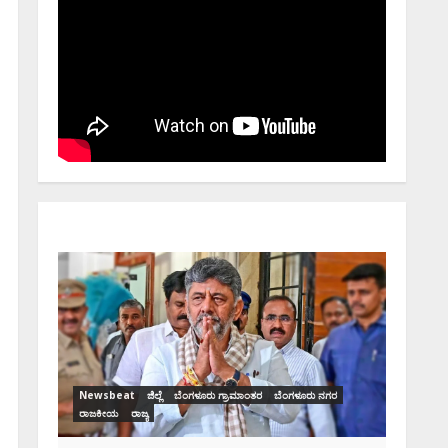
Newsbeat
ಜಿಲ್ಲೆ
ರಾಜಕೀಯ
ರಾಜ್ಯ
ಡಿಕೆಶಿ ಜತೆ 14 ಮಂದಿ
ಪ್ರಮಾಣವಚನ ಸಾಧ್ಯತೆ.. ಇಲ್ಲಿದೆ
ಸಂಭಾವ್ಯ ಸಚಿವರ ಫೈನಲ್ ಲಿಸ್ಟ್‌!
ಗರ
Ashwaveega
June 3, 2026
0
ಸಿನಿಮಾ