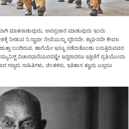
ಲಘುವಾಗಿ ಮಾತನಾಡುವುದು, ಅಪಪ್ರಚಾರ ಮಾಡುವುದು ಇಂದು
ಕೆ ನೀಡುವ ನಿ:ಸ್ವಾರ್ಥ ಸೇವೆಯನ್ನು ಸ್ಮರಿಸದೇ, ಶ್ಲಾಘಿಸದೇ ಕೇವಲ
ತ್ತಾ ಬಂದಿರುವ, ಹಾಗೆಯೇ ಇನ್ನೂ ನಡೆದುಕೊಂಡು ಬರುತ್ತಿರುವವರ
ಮ್ಯುನಿಸ್ಟ್ ವಿಚಾರಧಾರೆಯವರಷ್ಟೇ ಇದ್ದರಾದರೂ ಇತ್ತಿಚೆಗೆ ಪ್ರತಿಯೊಂದು
ರರಾದ ಗಣ್ಯರು ಸಾಹಿತಿಗಳು, ಚಿಂತಕರು, ಇತಿಹಾಸ ತಜ್ಞರು ಎಲ್ಲರೂ