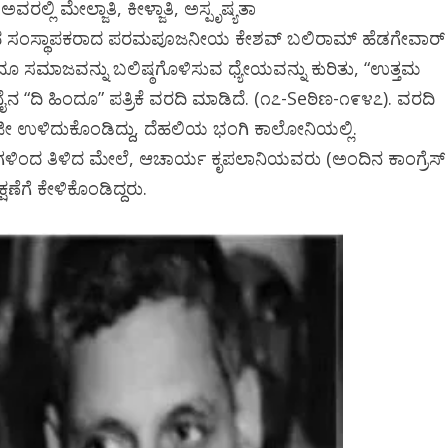
ಲ್ಲಿ ಮೇಲ್ಜಾತಿ, ಕೀಳ್ಜಾತಿ, ಅಸ್ಪೃಷ್ಯತಾ
ಡಿ.ಕೆ ಶಿವಕುಮಾರ್‌ ಸಂಪುಟಕ್
ಸಂಘದ ಸಂಸ್ಥಾಪಕರಾದ ಪರಮಪೂಜನೀಯ ಕೇಶವ್ ಬಲಿರಾಮ್ ಹೆಡಗೇವಾರ್
್ಕೂ ಮುನ್ನ
14 ಜನರ ಸೇನೆ ʻಸಿದ್ದʼ..!
ಂದೂ ಸಮಾಜವನ್ನು ಬಲಿಷ್ಠಗೊಳಿಸುವ ಧ್ಯೇಯವನ್ನು ಕುರಿತು, “ಉತ್ತಮ
ನೆಗೆ ತೆರಳಿ
ೆನೈನ “ದಿ ಹಿಂದೂ” ಪತ್ರಿಕೆ ವರದಿ ಮಾಡಿದೆ. (೧೭-Seಠಿಣ-೧೯೪೭). ವರದಿ
ಅಶ್ವವೇಗಕ್ಕೆ ಸಿಕ್ಕಿದೆ ಎಕ್ಸ್‌ಕ್ಲೂಸ
ಂಧಿಜೀ ಉಳಿದುಕೊಂಡಿದ್ದು, ದೆಹಲಿಯ ಭಂಗಿ ಕಾಲೋನಿಯಲ್ಲಿ.
ದ ಡಿಕೆಶಿ..!
ಲಿಸ್ಟ್‌
ಿಂದ ತಿಳಿದ ಮೇಲೆ, ಆಚಾರ್ಯ ಕೃಪಲಾನಿಯವರು (ಅಂದಿನ ಕಾಂಗ್ರೆಸ್
 2026
0
Ashwaveega
June 3, 2026
0
ಣೆಗೆ ಕೇಳಿಕೊಂಡಿದ್ದರು.