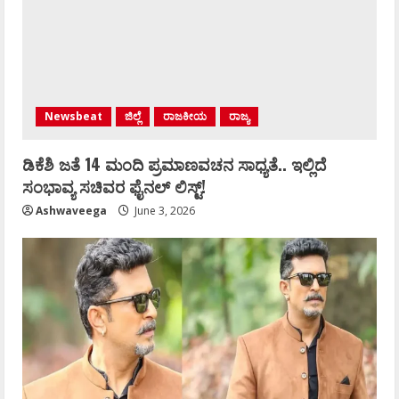
Newsbeat
ಜಿಲ್ಲೆ
ರಾಜಕೀಯ
ರಾಜ್ಯ
ಡಿಕೆಶಿ ಜತೆ 14 ಮಂದಿ ಪ್ರಮಾಣವಚನ ಸಾಧ್ಯತೆ.. ಇಲ್ಲಿದೆ
ಸಂಭಾವ್ಯ ಸಚಿವರ ಫೈನಲ್ ಲಿಸ್ಟ್‌!
Ashwaveega
June 3, 2026