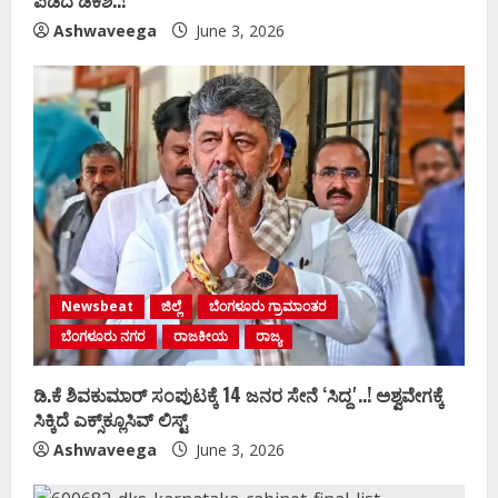
Ashwaveega
June 3, 2026
Newsbeat
ಜಿಲ್ಲೆ
ಬೆಂಗಳೂರು ಗ್ರಾಮಾಂತರ
ಬೆಂಗಳೂರು ನಗರ
ರಾಜಕೀಯ
ರಾಜ್ಯ
ಡಿ.ಕೆ ಶಿವಕುಮಾರ್‌ ಸಂಪುಟಕ್ಕೆ 14 ಜನರ ಸೇನೆ ʻಸಿದ್ದʼ..! ಅಶ್ವವೇಗಕ್ಕೆ
ಸಿಕ್ಕಿದೆ ಎಕ್ಸ್‌ಕ್ಲೂಸಿವ್‌ ಲಿಸ್ಟ್‌
Ashwaveega
June 3, 2026