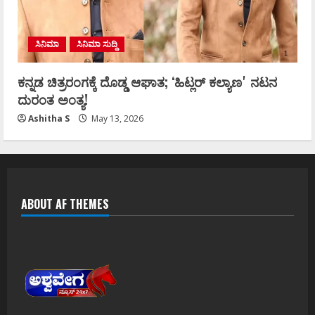
ಸಿನಿಮಾ
ಸಿನಿಮಾ ಸುದ್ದಿ
ಕನ್ನಡ ಚಿತ್ರರಂಗಕ್ಕೆ ದೊಡ್ಡ ಆಘಾತ; ʻಹಿಟ್ಲರ್ ಕಲ್ಯಾಣʼ ನಟನ
ದುರಂತ ಅಂತ್ಯ!
Ashitha S
May 13, 2026
ABOUT AF THEMES