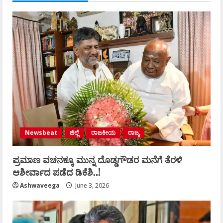
Newsbeat
ಜಿಲ್ಲೆ
ರಾಜಕೀಯ
ರಾಜ್ಯ
ಪ್ರಮಾಣ ವಚನಕ್ಕೂ ಮುನ್ನ ದೊಡ್ಡಗೌಡರ ಮನೆಗೆ ತೆರಳಿ
ಆಶೀರ್ವಾದ ಪಡೆದ ಡಿಕೆಶಿ..!
Ashwaveega
June 3, 2026