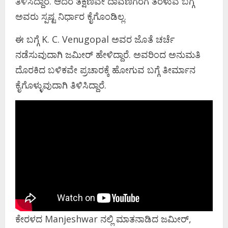
ತಿಳಿಸಿದ್ದಾರೆ. ಆದರೆ ತಕ್ಷಣವೇ ದಾವಣಗೆರೆಗೆ ತೆರಳುವ ಬಗ್ಗೆ
ಅವರು ಸ್ಪಷ್ಟ ನಿರ್ಧಾರ ಕೈಗೊಂಡಿಲ್ಲ.
ಈ ಬಗ್ಗೆ K. C. Venugopal ಅವರ ಜೊತೆ ಚರ್ಚೆ
ನಡೆಸುವುದಾಗಿ ಜಮೀರ್ ಹೇಳಿದ್ದಾರೆ. ಅವರಿಂದ ಅನುಮತಿ
ದೊರಕಿದ ಬಳಿಕವೇ ಪ್ರಚಾರಕ್ಕೆ ಹೋಗುವ ಬಗ್ಗೆ ತೀರ್ಮಾನ
ಕೈಗೊಳ್ಳುವುದಾಗಿ ತಿಳಿಸಿದ್ದಾರೆ.
ಕೇರಳದ Manjeshwar ನಲ್ಲಿ ಮಾತನಾಡಿದ ಜಮೀರ್,