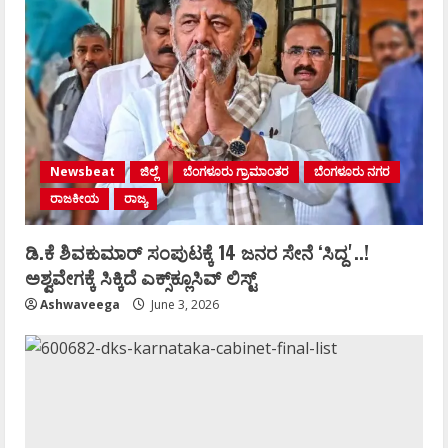
Newsbeat
ಜಿಲ್ಲೆ
ಬೆಂಗಳೂರು ಗ್ರಾಮಾಂತರ
ಬೆಂಗಳೂರು ನಗರ
ರಾಜಕೀಯ
ರಾಜ್ಯ
ಡಿ.ಕೆ ಶಿವಕುಮಾರ್‌ ಸಂಪುಟಕ್ಕೆ 14 ಜನರ ಸೇನೆ ʻಸಿದ್ದʼ..!
ಅಶ್ವವೇಗಕ್ಕೆ ಸಿಕ್ಕಿದೆ ಎಕ್ಸ್‌ಕ್ಲೂಸಿವ್‌ ಲಿಸ್ಟ್‌
Ashwaveega
June 3, 2026