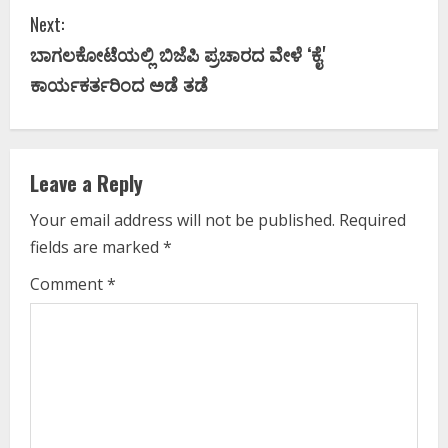
n
Next:
t
ಬಾಗಲಕೋಟೆಯಲ್ಲಿ ಬಿಜೆಪಿ ಪ್ರಚಾರದ ವೇಳೆ ʻಕೈʼ
i
ಕಾರ್ಯಕರ್ತರಿಂದ ಅಡೆ ತಡೆ
n
u
Leave a Reply
e
Your email address will not be published.
Required
fields are marked
*
R
Comment
*
e
a
d
i