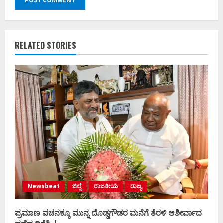
RELATED STORIES
Newsbeat
ಜಿಲ್ಲೆ
ರಾಜಕೀಯ
ರಾಜ್ಯ
ಪ್ರಮಾಣ ವಚನಕ್ಕೂ ಮುನ್ನ ದೊಡ್ಡಗೌಡರ ಮನೆಗೆ ತೆರಳಿ ಆಶೀರ್ವಾದ
ಪಡೆದ ಡಿಕೆಶಿ..!