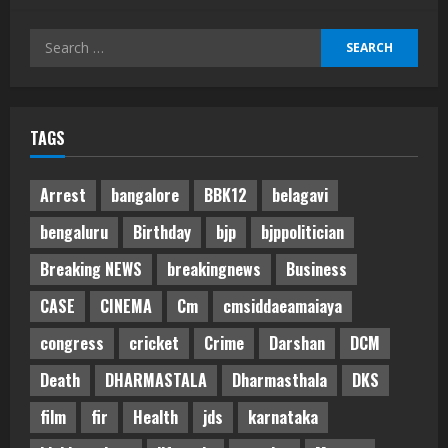
Search
for:
TAGS
Arrest
bangalore
BBK12
belagavi
bengaluru
Birthday
bjp
bjppolitician
Breaking NEWS
breakingnews
Business
CASE
CINEMA
Cm
cmsiddaeamaiaya
congress
cricket
Crime
Darshan
DCM
Death
DHARMASTALA
Dharmasthala
DKS
film
fir
Health
jds
karnataka