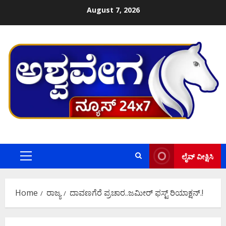
Skip
August 7, 2026
to
content
ಲೈವ್ ವೀಕ್ಷಿಸಿ
Primary
Menu
Home
ರಾಜ್ಯ
ದಾವಣಗೆರೆ ಪ್ರಚಾರ..ಜಮೀರ್ ಫಸ್ಟ್ ರಿಯಾಕ್ಷನ್.!