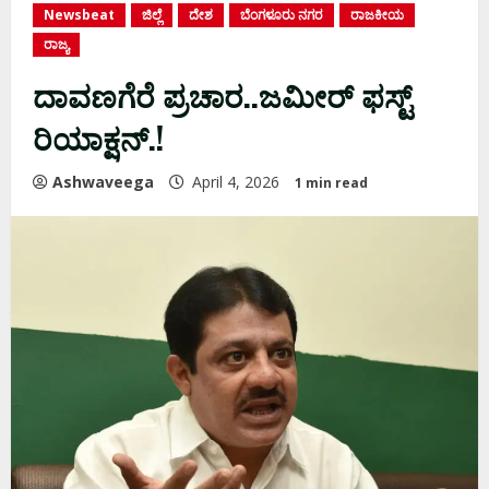
Newsbeat
ಜಿಲ್ಲೆ
ದೇಶ
ಬೆಂಗಳೂರು ನಗರ
ರಾಜಕೀಯ
ರಾಜ್ಯ
ದಾವಣಗೆರೆ ಪ್ರಚಾರ..ಜಮೀರ್ ಫಸ್ಟ್
ರಿಯಾಕ್ಷನ್.!
Ashwaveega
April 4, 2026
1 min read