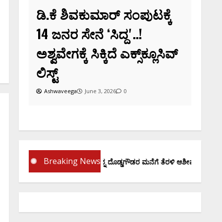
ಡಿ.ಕೆ ಶಿವಕುಮಾರ್‌ ಸಂಪುಟಕ್ಕೆ
14 ಜನರ ಸೇನೆ ʻಸಿದ್ದʼ..!
ಅಶ್ವವೇಗಕ್ಕೆ ಸಿಕ್ಕಿದೆ ಎಕ್ಸ್‌ಕ್ಲೂಸಿವ್‌
ಲಿಸ್ಟ್‌
Ashwaveega
June 3, 2026
0
Breaking News
ಪ್ರಮಾಣ ವಚನಕ್ಕೂ ಮುನ್ನ ದೊಡ್ಡಗೌಡರ ಮನೆಗೆ ತೆರಳಿ ಆಶೀರ್ವಾದ ಪಡೆದ ಡಿಕೆಶಿ..