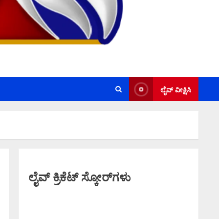
ಲೈವ್ ವೀಕ್ಷಿಸಿ
ಲೈವ್ ಕ್ರಿಕೆಟ್ ಸ್ಕೋರ್‌ಗಳು