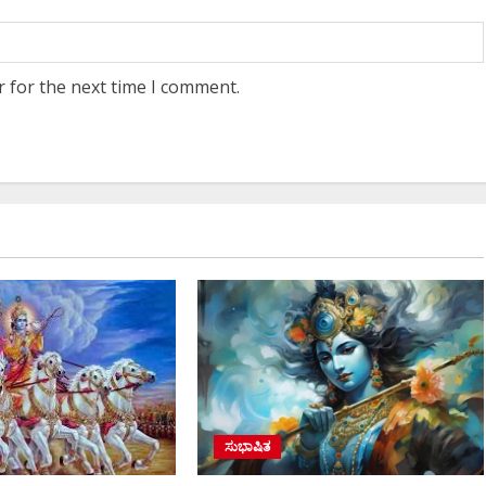
ಪ್ರಮಾಣ ವಚನಕ್ಕೂ ಮುನ್ನ
್ಕೆ ದೊಡ್ಡ
r for the next time I comment.
ದೊಡ್ಡಗೌಡರ ಮನೆಗೆ ತೆರಳಿ
್ ಕಲ್ಯಾಣʼ
ಆಶೀರ್ವಾದ ಪಡೆದ ಡಿಕೆಶಿ..!
ಂತ್ಯ!
Ashwaveega
June 3, 2026
0
6
0
ಸುಭಾಷಿತ