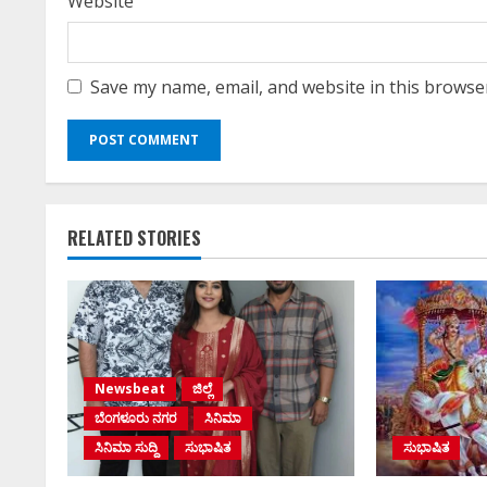
Website
ಕನ್ನಡ ಚಿತ್ರರಂಗಕ
Save my name, email, and website in this browse
ಆಘಾತ; ʻಹಿಟ್ಲರ
ನಟನ ದುರಂತ ಅ
Ashitha S
May 13, 202
RELATED STORIES
Newsbeat
ಜಿಲ್ಲೆ
ಬೆಂಗಳೂರು ನಗರ
ಸಿನಿಮಾ
ಸಿನಿಮಾ ಸುದ್ದಿ
ಸುಭಾಷಿತ
ಸುಭಾಷಿತ