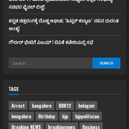
ಸಚಿವರ ಫೈನಲ್ ಲಿಸ್ಟ್‌!
ಕನ್ನಡ ಚಿತ್ರರಂಗಕ್ಕೆ ದೊಡ್ಡ ಆಘಾತ; ʻಹಿಟ್ಲರ್ ಕಲ್ಯಾಣʼ ನಟನ ದುರಂತ
ಅಂತ್ಯ!
ಗೌರ್ನರ್‌ ಭೇಟಿಗೆ ವಿಜಯ್‌ ! ಟಿವಿಕೆ ಕಚೇರಿಯಲ್ಲಿ ಸಭೆ
Search
for:
TAGS
Arrest
bangalore
BBK12
belagavi
bengaluru
Birthday
bjp
bjppolitician
Breaking NEWS
breakingnews
Business