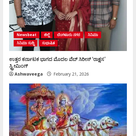
Newsbeat
ಜಿಲ್ಲೆ
ಬೆಂಗಳೂರು ನಗರ
ಸಿನಿಮಾ
ಸಿನಿಮಾ ಸುದ್ದಿ
ಸುಭಾಷಿತ
ಉತ್ತರ ಕರ್ನಾಟಕ ಭಾಗದ ಮೊದಲ ವೆಬ್ ಸಿರೀಸ್ ʻರಾಕ್ಷಸʼ
ಸ್ಟ್ರೀಮಿಂಗ್‌
Ashwaveega
February 21, 2026