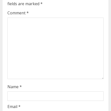
e
fields are marked
*
R
Comment
*
e
a
d
i
n
g
Name
*
Email
*