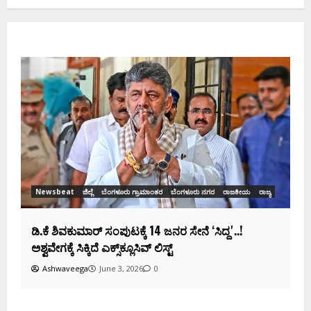
Newsbeat
ಜಿಲ್ಲೆ
ರಾಜಕೀಯ
ರಾಜ್ಯ
ಡಿಕೆಶಿ ಜತೆ 14 ಮಂದಿ ಪ್ರಮಾಣವಚನ ಸಾಧ್ಯತೆ.. ಇಲ್ಲಿದೆ
ಸಂಭಾವ್ಯ ಸಚಿವರ ಫೈನಲ್ ಲಿಸ್ಟ್‌!
Ashwaveega
June 3, 2026
0
ಕ
ದ