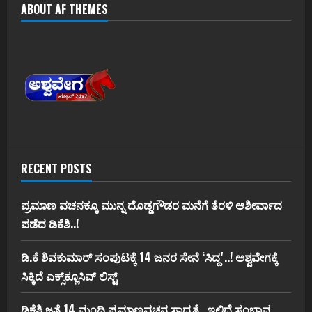
ABOUT AF THEMES
RECENT POSTS
ಪ್ರಮಾಣ ವಚನಕ್ಕೂ ಮುನ್ನ ದೊಡ್ಡಗೌಡರ ಮನೆಗೆ ತೆರಳಿ ಆಶೀರ್ವಾದ
ಪಡೆದ ಡಿಕೆಶಿ..!
ಡಿ.ಕೆ ಶಿವಕುಮಾರ್‌ ಸಂಪುಟಕ್ಕೆ 14 ಜನರ ಸೇನೆ ʻಸಿದ್ದʼ..! ಅಶ್ವವೇಗಕ್ಕೆ
ಸಿಕ್ಕಿದೆ ಎಕ್ಸ್‌ಕ್ಲೂಸಿವ್‌ ಲಿಸ್ಟ್‌
ಡಿಕೆಶಿ ಜತೆ 14 ಮಂದಿ ಪ್ರಮಾಣವಚನ ಸಾಧ್ಯತೆ.. ಇಲ್ಲಿದೆ ಸಂಭಾವ್ಯ