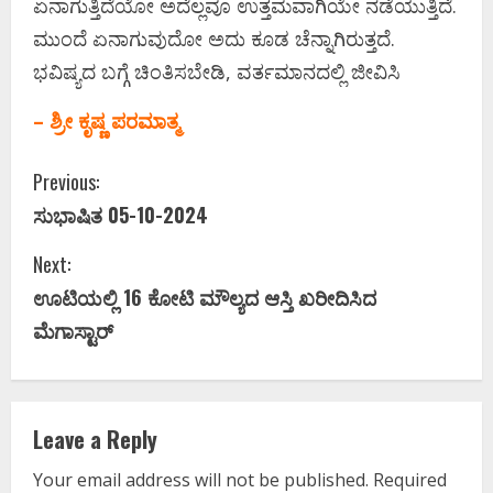
ಏನಾಗುತ್ತಿದೆಯೋ ಅದೆಲ್ಲವೂ ಉತ್ತಮವಾಗಿಯೇ ನಡೆಯುತ್ತಿದೆ.
ಮುಂದೆ ಏನಾಗುವುದೋ ಅದು ಕೂಡ ಚೆನ್ನಾಗಿರುತ್ತದೆ.
ಭವಿಷ್ಯದ ಬಗ್ಗೆ ಚಿಂತಿಸಬೇಡಿ, ವರ್ತಮಾನದಲ್ಲಿ ಜೀವಿಸಿ
– ಶ್ರೀ ಕೃಷ್ಣ ಪರಮಾತ್ಮ
C
Previous:
ಸುಭಾಷಿತ 05-10-2024
o
Next:
n
ಊಟಿಯಲ್ಲಿ 16 ಕೋಟಿ ಮೌಲ್ಯದ ಆಸ್ತಿ ಖರೀದಿಸಿದ
t
ಮೆಗಾಸ್ಟಾರ್
i
n
Leave a Reply
u
Your email address will not be published.
Required