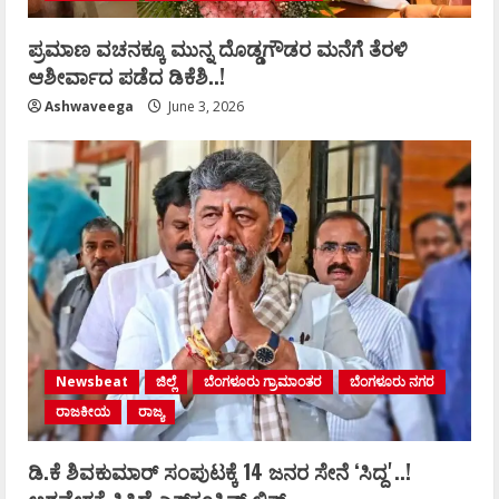
ಪ್ರಮಾಣ ವಚನಕ್ಕೂ ಮುನ್ನ ದೊಡ್ಡಗೌಡರ ಮನೆಗೆ ತೆರಳಿ
ಆಶೀರ್ವಾದ ಪಡೆದ ಡಿಕೆಶಿ..!
Ashwaveega
June 3, 2026
Newsbeat
ಜಿಲ್ಲೆ
ಬೆಂಗಳೂರು ಗ್ರಾಮಾಂತರ
ಬೆಂಗಳೂರು ನಗರ
ರಾಜಕೀಯ
ರಾಜ್ಯ
ಡಿ.ಕೆ ಶಿವಕುಮಾರ್‌ ಸಂಪುಟಕ್ಕೆ 14 ಜನರ ಸೇನೆ ʻಸಿದ್ದʼ..!