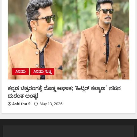
ಸಿನಿಮಾ
ಸಿನಿಮಾ ಸುದ್ದಿ
ಕನ್ನಡ ಚಿತ್ರರಂಗಕ್ಕೆ ದೊಡ್ಡ ಆಘಾತ; ʻಹಿಟ್ಲರ್ ಕಲ್ಯಾಣʼ ನಟನ
ದುರಂತ ಅಂತ್ಯ!
Ashitha S
May 13, 2026