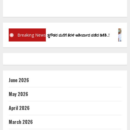
Breaking News
್ರಮಾಣ ವಚನಕ್ಕೂ ಮುನ್ನ ದೊಡ್ಡಗೌಡರ ಮನೆಗೆ ತೆರಳಿ ಆಶೀರ್ವಾದ ಪಡೆದ ಡಿಕೆಶಿ..!
ಡಿ.ಕ
June 2026
May 2026
April 2026
March 2026