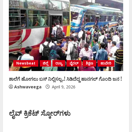
Newsbeat
ಜಿಲ್ಲೆ
ರಾಜ್ಯ
ವೈರಲ್
ಶಿಕ್ಷಣ
ಹಾವೇರಿ
ಶಾಲೆಗೆ ಹೋಗಲು ಬಸ್‌ ನಿಲ್ಲಿಸಲ್ಲ..! ಸಿಡಿದೆದ್ದ ಹಾನಗಲ್‌ ಗೊಂದಿ ಜನ !
Ashwaveega
April 9, 2026
ಲೈವ್ ಕ್ರಿಕೆಟ್ ಸ್ಕೋರ್‌ಗಳು