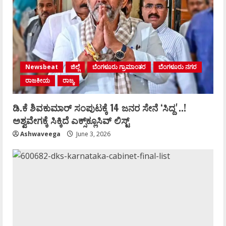
Newsbeat
ಜಿಲ್ಲೆ
ಬೆಂಗಳೂರು ಗ್ರಾಮಾಂತರ
ಬೆಂಗಳೂರು ನಗರ
ರಾಜಕೀಯ
ರಾಜ್ಯ
ಡಿ.ಕೆ ಶಿವಕುಮಾರ್‌ ಸಂಪುಟಕ್ಕೆ 14 ಜನರ ಸೇನೆ ʻಸಿದ್ದʼ..!
ಅಶ್ವವೇಗಕ್ಕೆ ಸಿಕ್ಕಿದೆ ಎಕ್ಸ್‌ಕ್ಲೂಸಿವ್‌ ಲಿಸ್ಟ್‌
Ashwaveega
June 3, 2026