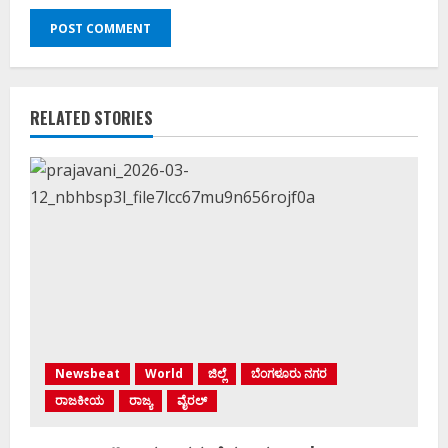
RELATED STORIES
Newsbeat
World
ಜಿಲ್ಲೆ
ಬೆಂಗಳೂರು ನಗರ
ರಾಜಕೀಯ
ರಾಜ್ಯ
ವೈರಲ್