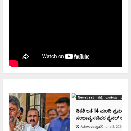
Newsbeat
ಜಿಲ್ಲೆ
ರಾಜಕೀಯ
ರಾಜ್ಯ
ಡಿಕೆಶಿ ಜತೆ 14 ಮಂದಿ ಪ್ರಮಾಣವಚನ ಸಾಧ್ಯತೆ.. ಇಲ್ಲಿದೆ
ಸಂಭಾವ್ಯ ಸಚಿವರ ಫೈನಲ್ ಲಿಸ್ಟ್‌!
Ashwaveega
June 3, 2026
0