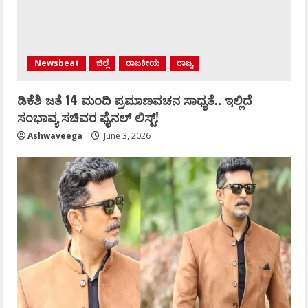
Newsbeat
ಜಿಲ್ಲೆ
ರಾಜಕೀಯ
ರಾಜ್ಯ
ಡಿಕೆಶಿ ಜತೆ 14 ಮಂದಿ ಪ್ರಮಾಣವಚನ ಸಾಧ್ಯತೆ.. ಇಲ್ಲಿದೆ
ಸಂಭಾವ್ಯ ಸಚಿವರ ಫೈನಲ್ ಲಿಸ್ಟ್‌!
Ashwaveega
June 3, 2026