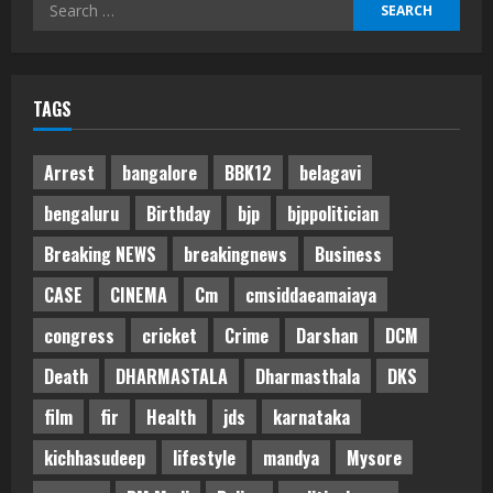
Search
for:
TAGS
Arrest
bangalore
BBK12
belagavi
bengaluru
Birthday
bjp
bjppolitician
Breaking NEWS
breakingnews
Business
CASE
CINEMA
Cm
cmsiddaeamaiaya
congress
cricket
Crime
Darshan
DCM
Death
DHARMASTALA
Dharmasthala
DKS
film
fir
Health
jds
karnataka
kichhasudeep
lifestyle
mandya
Mysore