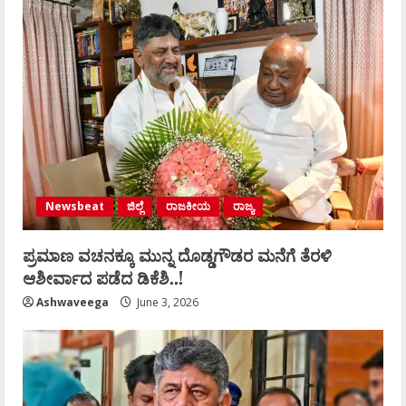
Newsbeat
ಜಿಲ್ಲೆ
ರಾಜಕೀಯ
ರಾಜ್ಯ
ಪ್ರಮಾಣ ವಚನಕ್ಕೂ ಮುನ್ನ ದೊಡ್ಡಗೌಡರ ಮನೆಗೆ ತೆರಳಿ
ಆಶೀರ್ವಾದ ಪಡೆದ ಡಿಕೆಶಿ..!
Ashwaveega
June 3, 2026