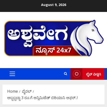
Skip
August 9, 2026
to
content
ಲೈವ್ ವೀಕ್ಷಿಸಿ
Primary
Menu
Home
ವೈರಲ್
ಅಬ್ಬಬ್ಬಬ್ಬಾ 3 ರೂ.ಗೆ ಅನ್ಲಿಮಿಟೆಡ್ ಬಿರಿಯಾನಿ ಆಫರ್..!