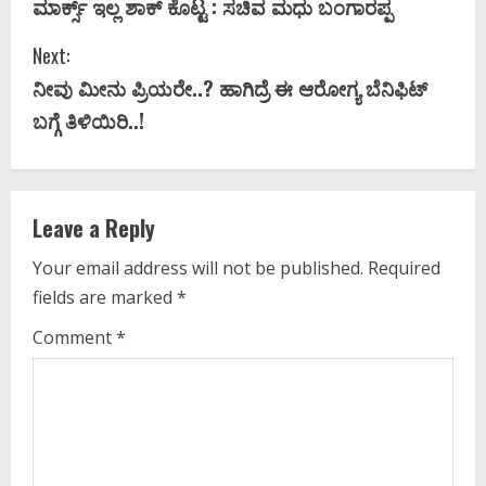
ಮಾರ್ಕ್ಸ್ ಇಲ್ಲ ಶಾಕ್‌ ಕೊಟ್ಟ : ಸಚಿವ ಮಧು ಬಂಗಾರಪ್ಪ
n
Next:
t
ನೀವು ಮೀನು ಪ್ರಿಯರೇ..? ಹಾಗಿದ್ರೆ ಈ ಆರೋಗ್ಯ ಬೆನಿಫಿಟ್
i
ಬಗ್ಗೆ ತಿಳಿಯಿರಿ..!
n
u
Leave a Reply
e
Your email address will not be published.
Required
fields are marked
*
R
Comment
*
e
a
d