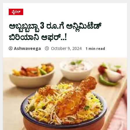
ವೈರಲ್
ಅಬ್ಬಬ್ಬಬ್ಬಾ 3 ರೂ.ಗೆ ಅನ್ಲಿಮಿಟೆಡ್
ಬಿರಿಯಾನಿ ಆಫರ್..!
Ashwaveega
October 9, 2024
1 min read