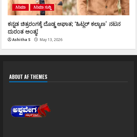
ಸಿನಿಮಾ
ಸಿನಿಮಾ ಸುದ್ದಿ
ಕನ್ನಡ ಚಿತ್ರರಂಗಕ್ಕೆ ದೊಡ್ಡ ಆಘಾತ; ʻಹಿಟ್ಲರ್ ಕಲ್ಯಾಣʼ ನಟನ
ದುರಂತ ಅಂತ್ಯ!
Ashitha S
May 13, 2026
ABOUT AF THEMES