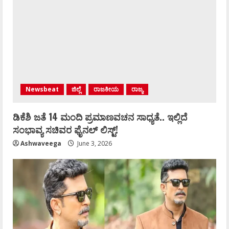
Newsbeat
ಜಿಲ್ಲೆ
ರಾಜಕೀಯ
ರಾಜ್ಯ
ಡಿಕೆಶಿ ಜತೆ 14 ಮಂದಿ ಪ್ರಮಾಣವಚನ ಸಾಧ್ಯತೆ.. ಇಲ್ಲಿದೆ
ಸಂಭಾವ್ಯ ಸಚಿವರ ಫೈನಲ್ ಲಿಸ್ಟ್‌!
Ashwaveega
June 3, 2026