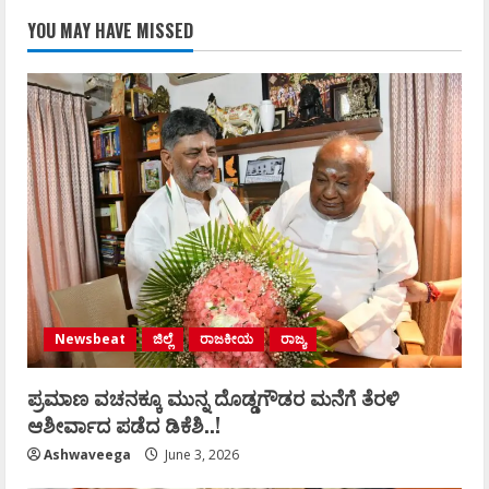
YOU MAY HAVE MISSED
Newsbeat
ಜಿಲ್ಲೆ
ರಾಜಕೀಯ
ರಾಜ್ಯ
ಪ್ರಮಾಣ ವಚನಕ್ಕೂ ಮುನ್ನ ದೊಡ್ಡಗೌಡರ ಮನೆಗೆ ತೆರಳಿ
ಆಶೀರ್ವಾದ ಪಡೆದ ಡಿಕೆಶಿ..!
Ashwaveega
June 3, 2026