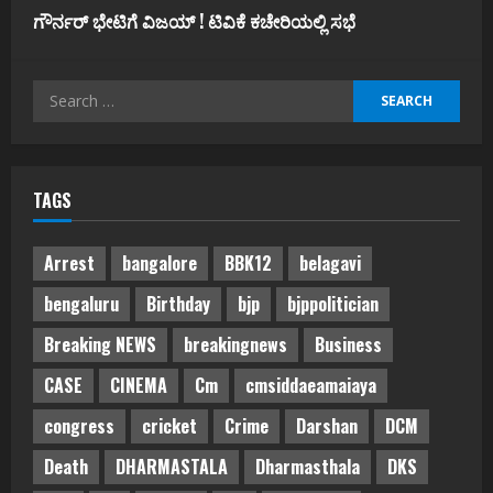
ಗೌರ್ನರ್‌ ಭೇಟಿಗೆ ವಿಜಯ್‌ ! ಟಿವಿಕೆ ಕಚೇರಿಯಲ್ಲಿ ಸಭೆ
Search
for:
TAGS
Arrest
bangalore
BBK12
belagavi
bengaluru
Birthday
bjp
bjppolitician
Breaking NEWS
breakingnews
Business
CASE
CINEMA
Cm
cmsiddaeamaiaya
congress
cricket
Crime
Darshan
DCM
Death
DHARMASTALA
Dharmasthala
DKS