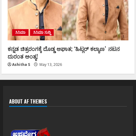
ಸಿನಿಮಾ
ಸಿನಿಮಾ ಸುದ್ದಿ
ಕನ್ನಡ ಚಿತ್ರರಂಗಕ್ಕೆ ದೊಡ್ಡ ಆಘಾತ; ʻಹಿಟ್ಲರ್ ಕಲ್ಯಾಣʼ ನಟನ
ದುರಂತ ಅಂತ್ಯ!
Ashitha S
May 13, 2026
ABOUT AF THEMES