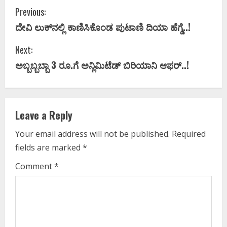
C
Previous:
ದೇವಿ ಲುಕ್‌ನಲ್ಲಿ ಕಾಣಿಸಿಕೊಂಡ ಪುಟಾಣಿ ದಿಯಾ ಹೆಗ್ಡೆ..!
o
Next:
n
ಅಬ್ಬಬ್ಬಬ್ಬಾ 3 ರೂ.ಗೆ ಅನ್ಲಿಮಿಟೆಡ್ ಬಿರಿಯಾನಿ ಆಫರ್..!
t
i
Leave a Reply
n
Your email address will not be published.
Required
u
fields are marked
*
e
Comment
*
R
e
a