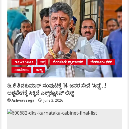
Newsbeat
ಜಿಲ್ಲೆ
ಬೆಂಗಳೂರು ಗ್ರಾಮಾಂತರ
ಬೆಂಗಳೂರು ನಗರ
ರಾಜಕೀಯ
ರಾಜ್ಯ
ಡಿ.ಕೆ ಶಿವಕುಮಾರ್‌ ಸಂಪುಟಕ್ಕೆ 14 ಜನರ ಸೇನೆ ʻಸಿದ್ದʼ..!
ಅಶ್ವವೇಗಕ್ಕೆ ಸಿಕ್ಕಿದೆ ಎಕ್ಸ್‌ಕ್ಲೂಸಿವ್‌ ಲಿಸ್ಟ್‌
Ashwaveega
June 3, 2026