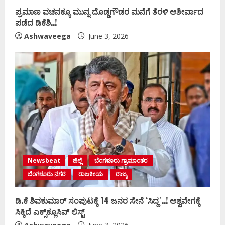
ಪ್ರಮಾಣ ವಚನಕ್ಕೂ ಮುನ್ನ ದೊಡ್ಡಗೌಡರ ಮನೆಗೆ ತೆರಳಿ ಆಶೀರ್ವಾದ
ಪಡೆದ ಡಿಕೆಶಿ..!
Ashwaveega
June 3, 2026
Newsbeat
ಜಿಲ್ಲೆ
ಬೆಂಗಳೂರು ಗ್ರಾಮಾಂತರ
ಬೆಂಗಳೂರು ನಗರ
ರಾಜಕೀಯ
ರಾಜ್ಯ
ಡಿ.ಕೆ ಶಿವಕುಮಾರ್‌ ಸಂಪುಟಕ್ಕೆ 14 ಜನರ ಸೇನೆ ʻಸಿದ್ದʼ..! ಅಶ್ವವೇಗಕ್ಕೆ
ಸಿಕ್ಕಿದೆ ಎಕ್ಸ್‌ಕ್ಲೂಸಿವ್‌ ಲಿಸ್ಟ್‌