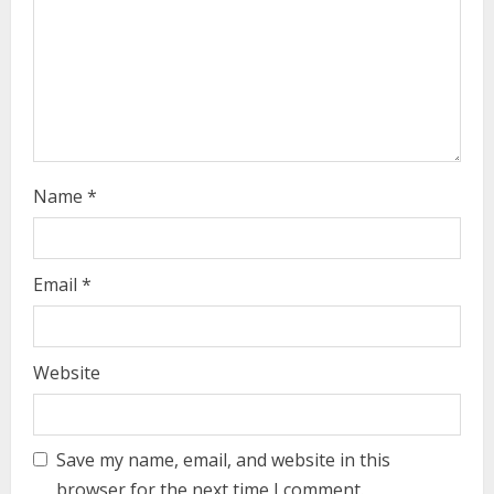
d
i
n
g
Name
*
Email
*
Website
Save my name, email, and website in this
browser for the next time I comment.