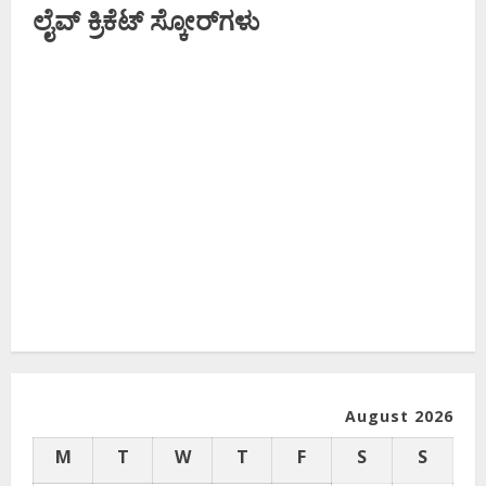
ಲೈವ್ ಕ್ರಿಕೆಟ್ ಸ್ಕೋರ್‌ಗಳು
August 2026
M
T
W
T
F
S
S