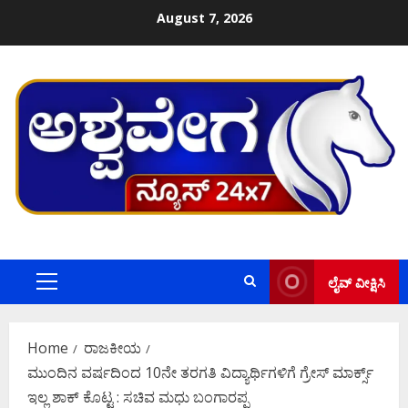
Skip
August 7, 2026
to
content
ಲೈವ್ ವೀಕ್ಷಿಸಿ
Primary
Menu
Home
ರಾಜಕೀಯ
ಮುಂದಿನ‌ ವರ್ಷದಿಂದ 10ನೇ ತರಗತಿ ವಿದ್ಯಾರ್ಥಿಗಳಿಗೆ ಗ್ರೇಸ್​ ಮಾರ್ಕ್ಸ್
ಇಲ್ಲ ಶಾಕ್‌ ಕೊಟ್ಟ : ಸಚಿವ ಮಧು ಬಂಗಾರಪ್ಪ