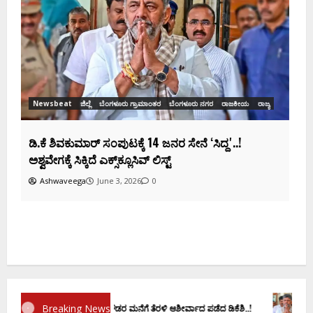
ಡಿಕೆಶಿ ಜತೆ 14 ಮಂದಿ ಪ್ರಮಾಣವಚನ ಸಾಧ್ಯತೆ.. ಇಲ್ಲಿದೆ
ಸಂಭಾವ್ಯ ಸಚಿವರ ಫೈನಲ್ ಲಿಸ್ಟ್‌!
Ashwaveega
June 3, 2026
0
ಕ
ದ
Breaking News
ಾಣ ವಚನಕ್ಕೂ ಮುನ್ನ ದೊಡ್ಡಗೌಡರ ಮನೆಗೆ ತೆರಳಿ ಆಶೀರ್ವಾದ ಪಡೆದ ಡಿಕೆಶಿ..!
ಡಿ.ಕೆ ಶಿ