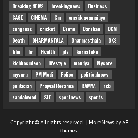
Breaking NEWS
breakingnews
Business
CASE
CINEMA
Cm
cmsiddaeamaiaya
congress
cricket
Crime
Darshan
DCM
Death
DHARMASTALA
Dharmasthala
DKS
film
fir
Health
jds
karnataka
kichhasudeep
lifestyle
mandya
Mysore
mysuru
PM Modi
Police
politicalnews
politician
Prajwal Revanna
RAMYA
rcb
sandalwood
SIT
sportnews
sports
Copyright © All rights reserved.
|
MoreNews
by AF
themes.