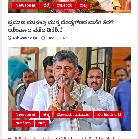
Newsbeat
ಜಿಲ್ಲೆ
ರಾಜಕೀಯ
ರಾಜ್ಯ
ಪ್ರಮಾಣ ವಚನಕ್ಕೂ ಮುನ್ನ ದೊಡ್ಡಗೌಡರ ಮನೆಗೆ ತೆರಳಿ
ಆಶೀರ್ವಾದ ಪಡೆದ ಡಿಕೆಶಿ..!
Ashwaveega
June 3, 2026
Newsbeat
ಜಿಲ್ಲೆ
ಬೆಂಗಳೂರು ಗ್ರಾಮಾಂತರ
ಬೆಂಗಳೂರು ನಗರ
ರಾಜಕೀಯ
ರಾಜ್ಯ