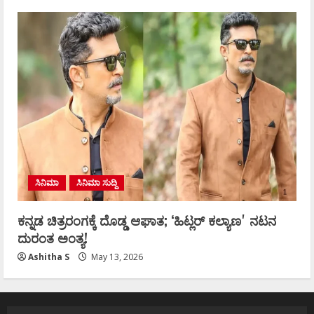
ಸಿನಿಮಾ
ಸಿನಿಮಾ ಸುದ್ದಿ
ಕನ್ನಡ ಚಿತ್ರರಂಗಕ್ಕೆ ದೊಡ್ಡ ಆಘಾತ; ʻಹಿಟ್ಲರ್ ಕಲ್ಯಾಣʼ ನಟನ
ದುರಂತ ಅಂತ್ಯ!
Ashitha S
May 13, 2026