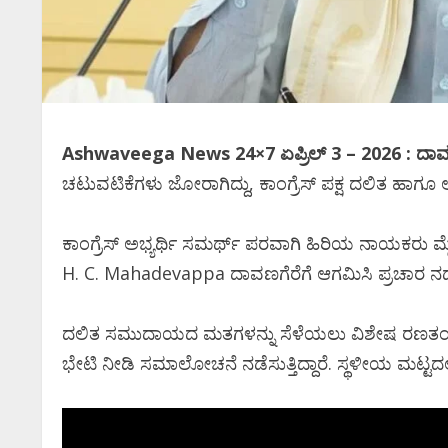
Ashwaveega News 24×7 ಏಪ್ರಿಲ್‌ 3 – 2026 : ದಾವ
ಚಟುವಟಿಕೆಗಳು ಜೋರಾಗಿದ್ದು, ಕಾಂಗ್ರೆಸ್ ಪಕ್ಷ ದಲಿತ ಹಾಗ
ಕಾಂಗ್ರೆಸ್ ಅಭ್ಯರ್ಥಿ ಸಮರ್ಥ್ ಪರವಾಗಿ ಹಿರಿಯ ನಾಯಕರು ಮ
H. C. Mahadevappa ದಾವಣಗೆರೆಗೆ ಆಗಮಿಸಿ ಪ್ರಚಾರ ನಡೆಸುತ
ದಲಿತ ಸಮುದಾಯದ ಮತಗಳನ್ನು ಸೆಳೆಯಲು ವಿಶೇಷ ರಣತಂತ್ರ
ಭೇಟಿ ನೀಡಿ ಸಮಾಲೋಚನೆ ನಡೆಸುತ್ತಿದ್ದಾರೆ. ಸ್ಥಳೀಯ ಮಟ್ಟದ