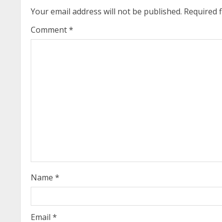
i
Your email address will not be published.
Required 
n
Comment
*
u
e
R
e
a
d
i
Name
*
n
Email
*