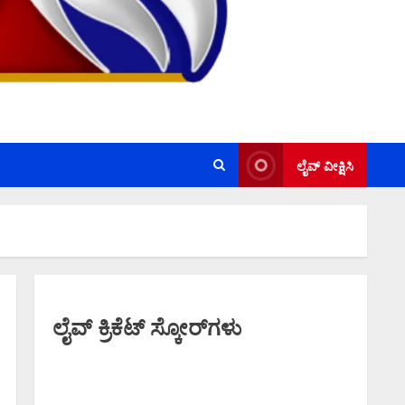
ಲೈವ್ ವೀಕ್ಷಿಸಿ
ಲೈವ್ ಕ್ರಿಕೆಟ್ ಸ್ಕೋರ್‌ಗಳು