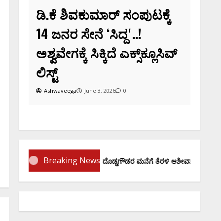
ಡಿ.ಕೆ ಶಿವಕುಮಾರ್‌ ಸಂಪುಟಕ್ಕೆ
14 ಜನರ ಸೇನೆ ʻಸಿದ್ದʼ..!
ಅಶ್ವವೇಗಕ್ಕೆ ಸಿಕ್ಕಿದೆ ಎಕ್ಸ್‌ಕ್ಲೂಸಿವ್‌
ಲಿಸ್ಟ್‌
Ashwaveega
June 3, 2026
0
Breaking News
ಪ್ರಮಾಣ ವಚನಕ್ಕೂ ಮುನ್ನ ದೊಡ್ಡಗೌಡರ ಮನೆಗೆ ತೆರಳಿ ಆಶೀರ್ವಾದ ಪಡೆದ ಡಿಕೆಶಿ..!