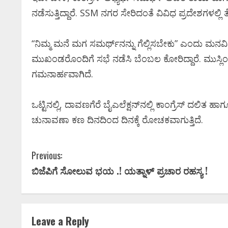
ನಡೆಸುತ್ತಿದ್ದಾರೆ. SSM ನಗರ ಸೇರಿದಂತೆ ವಿವಿಧ ಪ್ರದೇಶಗಳಲ್ಲ
ಕನ್ನಡ ಚಿತ್ರರಂಗಕ
“ನಿಮ್ಮ ಮನೆ ಮಗ ಸಮರ್ಥ್‌ನನ್ನು ಗೆಲ್ಲಿಸಬೇಕು” ಎಂದು ಮನವ
ಆಘಾತ; ʻಹಿಟ್ಲರ
ಮುಖಂಡರೊಂದಿಗೆ ಸಭೆ ನಡೆಸಿ ಬೆಂಬಲ ಕೋರಿದ್ದಾರೆ. ಮುಸ್ಲಿ
ನಟನ ದುರಂತ ಅ
ಗಮನಾರ್ಹವಾಗಿದೆ.
Ashitha S
May 13, 2026
ಒಟ್ಟಿನಲ್ಲಿ, ದಾವಣಗೆರೆ ಬೈಎಲೆಕ್ಷನ್‌ನಲ್ಲಿ ಕಾಂಗ್ರೆಸ್ ದಲಿತ ಹ
ಚುನಾವಣಾ ಕಣ ದಿನದಿಂದ ದಿನಕ್ಕೆ ರೋಚಕವಾಗುತ್ತಿದೆ.
C
Previous:
ಬಿಜೆಪಿಗೆ ಸೋಲುವ ಭಯ .! ಯತ್ನಾಳ್‌ ಪ್ರಚಾರ ರಹಸ್ಯ !
o
n
t
Leave a Reply