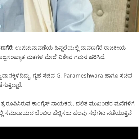
ಣಗೆರೆ:
ಉಪಚುನಾವಣೆಯ ಹಿನ್ನಲೆಯಲ್ಲಿ ದಾವಣಗೆರೆ ರಾಜಕೀಯ
ೂ ಅಲ್ಪಸಂಖ್ಯಾತ ಮತಗಳ ಮೇಲೆ ವಿಶೇಷ ಗಮನ ಹರಿಸಿದೆ.
ೈದಾನಕ್ಕಿಳಿದಿದ್ದು, ಗೃಹ ಸಚಿವ G. Parameshwara ಹಾಗೂ ಸಚಿವ
್ತಿದ್ದಾರೆ.
 ರೂಪಿಸಿರುವ ಕಾಂಗ್ರೆಸ್ ನಾಯಕರು, ದಲಿತ ಮುಖಂಡರ ಮನೆಗಳಿಗೆ
ಲ್ಲಿ ಸಮುದಾಯದ ಬೆಂಬಲ ಹೆಚ್ಚಿಸಲು ಹಲವು ಸಭೆಗಳು ನಡೆಯುತ್ತಿವೆ .