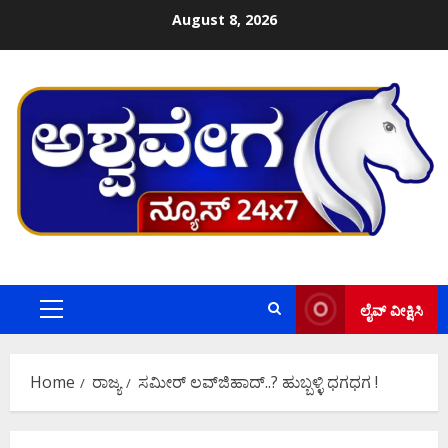
Skip
August 8, 2026
to
content
ಲೈವ್ ವೀಕ್ಷಿಸಿ
Primary
Menu
Home
ರಾಜ್ಯ
ಸಮೀರ್‌ ಲವ್‌ಜಿಹಾದ್..? ಹುಬ್ಬಳ್ಳಿ ಧಗಧಗ !