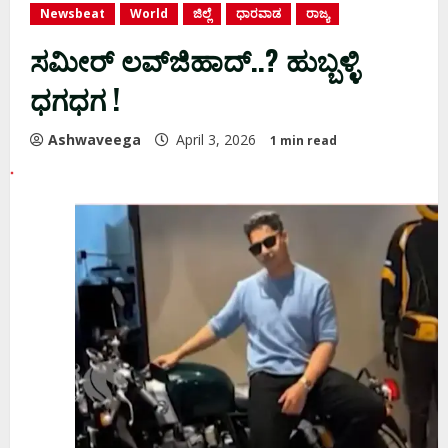
Newsbeat
World
ಜಿಲ್ಲೆ
ಧಾರವಾಡ
ರಾಜ್ಯ
ಸಮೀರ್‌ ಲವ್‌ಜಿಹಾದ್..? ಹುಬ್ಬಳ್ಳಿ
ಧಗಧಗ !
Ashwaveega
April 3, 2026
1 min read