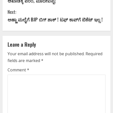
ಅಖಾಡಕ್ಕೆ ಪರಂ, ಮಾದೇವಪ್ಪ!
n
Next:
t
ಅಣ್ಣಾ ಮಲೈಗೆ BJP ಬಿಗ್‌ ಶಾಕ್‌ ! ಟಫ್‌ ಕಾಪ್‌ಗೆ ಟಿಕೆಟ್‌ ಇಲ್ಲ !
i
n
Leave a Reply
u
Your email address will not be published.
Required
e
fields are marked
*
R
Comment
*
e
a
d