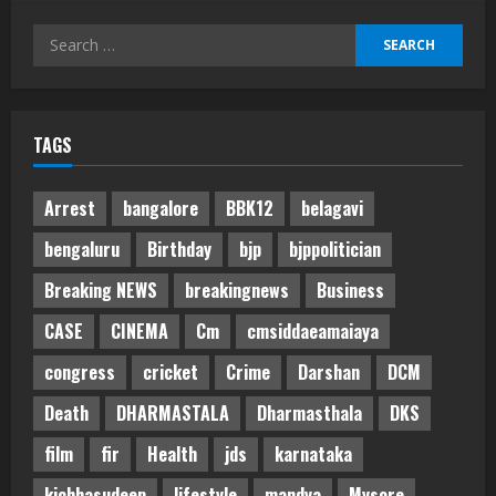
Search
for:
TAGS
Arrest
bangalore
BBK12
belagavi
bengaluru
Birthday
bjp
bjppolitician
Breaking NEWS
breakingnews
Business
CASE
CINEMA
Cm
cmsiddaeamaiaya
congress
cricket
Crime
Darshan
DCM
Death
DHARMASTALA
Dharmasthala
DKS
film
fir
Health
jds
karnataka
kichhasudeep
lifestyle
mandya
Mysore