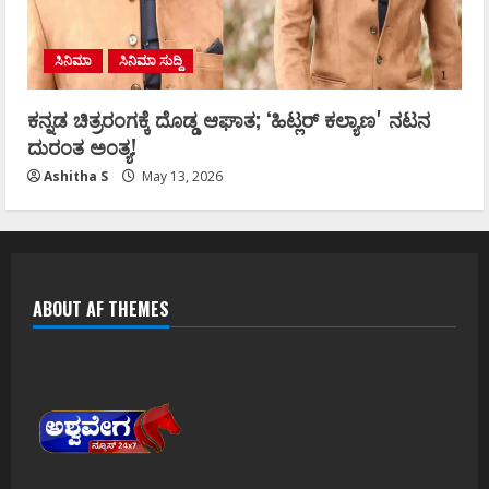
ಸಿನಿಮಾ
ಸಿನಿಮಾ ಸುದ್ದಿ
ಕನ್ನಡ ಚಿತ್ರರಂಗಕ್ಕೆ ದೊಡ್ಡ ಆಘಾತ; ʻಹಿಟ್ಲರ್ ಕಲ್ಯಾಣʼ ನಟನ
ದುರಂತ ಅಂತ್ಯ!
Ashitha S
May 13, 2026
ABOUT AF THEMES