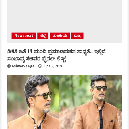
Newsbeat
ಜಿಲ್ಲೆ
ರಾಜಕೀಯ
ರಾಜ್ಯ
ಡಿಕೆಶಿ ಜತೆ 14 ಮಂದಿ ಪ್ರಮಾಣವಚನ ಸಾಧ್ಯತೆ.. ಇಲ್ಲಿದೆ
ಸಂಭಾವ್ಯ ಸಚಿವರ ಫೈನಲ್ ಲಿಸ್ಟ್‌!
Ashwaveega
June 3, 2026