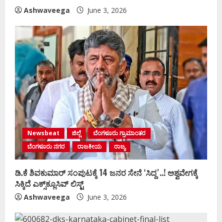
Ashwaveega
June 3, 2026
Newsbeat
ಜಿಲ್ಲೆ
ಬೆಂಗಳೂರು ಗ್ರಾಮಾಂತರ
ಬೆಂಗಳೂರು ನಗರ
ರಾಜಕೀಯ
ರಾಜ್ಯ
ಡಿ.ಕೆ ಶಿವಕುಮಾರ್‌ ಸಂಪುಟಕ್ಕೆ 14 ಜನರ ಸೇನೆ ʻಸಿದ್ದʼ..! ಅಶ್ವವೇಗಕ್ಕೆ
ಸಿಕ್ಕಿದೆ ಎಕ್ಸ್‌ಕ್ಲೂಸಿವ್‌ ಲಿಸ್ಟ್‌
Ashwaveega
June 3, 2026