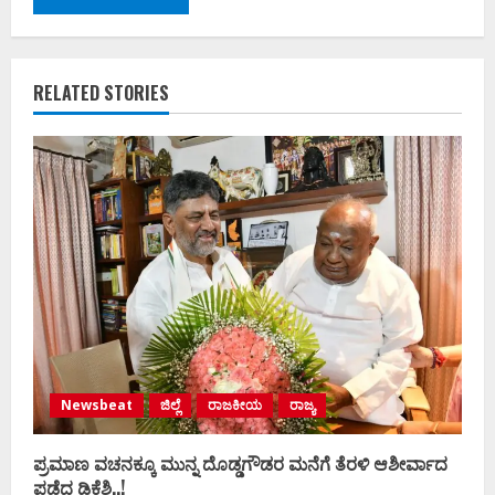
RELATED STORIES
Newsbeat
ಜಿಲ್ಲೆ
ರಾಜಕೀಯ
ರಾಜ್ಯ
ಪ್ರಮಾಣ ವಚನಕ್ಕೂ ಮುನ್ನ ದೊಡ್ಡಗೌಡರ ಮನೆಗೆ ತೆರಳಿ ಆಶೀರ್ವಾದ
ಪಡೆದ ಡಿಕೆಶಿ..!