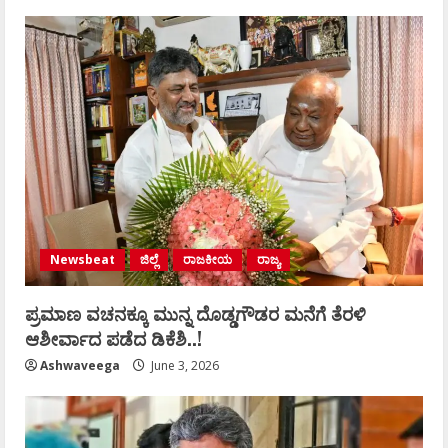
Newsbeat
ಜಿಲ್ಲೆ
ರಾಜಕೀಯ
ರಾಜ್ಯ
ಪ್ರಮಾಣ ವಚನಕ್ಕೂ ಮುನ್ನ ದೊಡ್ಡಗೌಡರ ಮನೆಗೆ ತೆರಳಿ
ಆಶೀರ್ವಾದ ಪಡೆದ ಡಿಕೆಶಿ..!
Ashwaveega
June 3, 2026