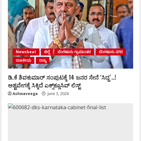
Newsbeat
ಜಿಲ್ಲೆ
ಬೆಂಗಳೂರು ಗ್ರಾಮಾಂತರ
ಬೆಂಗಳೂರು ನಗರ
ರಾಜಕೀಯ
ರಾಜ್ಯ
ಡಿ.ಕೆ ಶಿವಕುಮಾರ್‌ ಸಂಪುಟಕ್ಕೆ 14 ಜನರ ಸೇನೆ ʻಸಿದ್ದʼ..!
ಅಶ್ವವೇಗಕ್ಕೆ ಸಿಕ್ಕಿದೆ ಎಕ್ಸ್‌ಕ್ಲೂಸಿವ್‌ ಲಿಸ್ಟ್‌
Ashwaveega
June 3, 2026