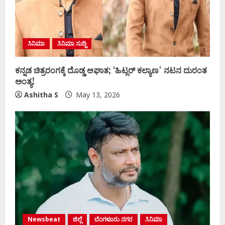
ಸಿನಿಮಾ
ಸಿನಿಮಾ ಸುದ್ದಿ
ಕನ್ನಡ ಚಿತ್ರರಂಗಕ್ಕೆ ದೊಡ್ಡ ಆಘಾತ; ʻಹಿಟ್ಲರ್ ಕಲ್ಯಾಣʼ ನಟನ ದುರಂತ
ಅಂತ್ಯ!
Ashitha S
May 13, 2026
Newsbeat
ಜಿಲ್ಲೆ
ಬೆಂಗಳೂರು ನಗರ
ಸಿನಿಮಾ