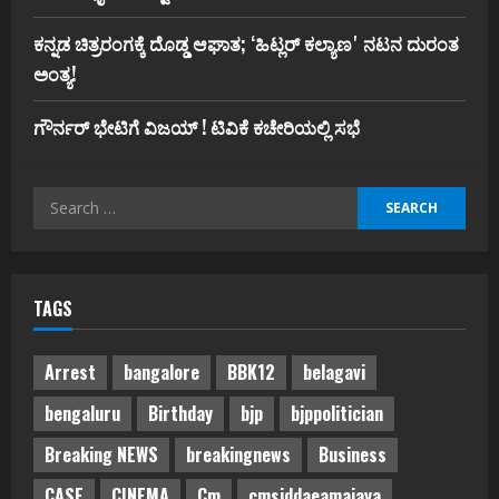
ಕನ್ನಡ ಚಿತ್ರರಂಗಕ್ಕೆ ದೊಡ್ಡ ಆಘಾತ; ʻಹಿಟ್ಲರ್ ಕಲ್ಯಾಣʼ ನಟನ ದುರಂತ
ಅಂತ್ಯ!
ಗೌರ್ನರ್‌ ಭೇಟಿಗೆ ವಿಜಯ್‌ ! ಟಿವಿಕೆ ಕಚೇರಿಯಲ್ಲಿ ಸಭೆ
Search
for:
TAGS
Arrest
bangalore
BBK12
belagavi
bengaluru
Birthday
bjp
bjppolitician
Breaking NEWS
breakingnews
Business
CASE
CINEMA
Cm
cmsiddaeamaiaya