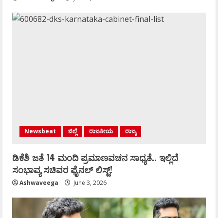
Newsbeat
ಜಿಲ್ಲೆ
ರಾಜಕೀಯ
ರಾಜ್ಯ
ಡಿಕೆಶಿ ಜತೆ 14 ಮಂದಿ ಪ್ರಮಾಣವಚನ ಸಾಧ್ಯತೆ.. ಇಲ್ಲಿದೆ
ಸಂಭಾವ್ಯ ಸಚಿವರ ಫೈನಲ್ ಲಿಸ್ಟ್‌!
Ashwaveega
June 3, 2026