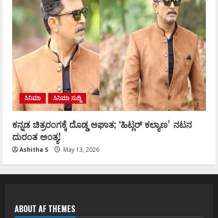
ಸಿನಿಮಾ
ಸಿನಿಮಾ ಸುದ್ದಿ
ಕನ್ನಡ ಚಿತ್ರರಂಗಕ್ಕೆ ದೊಡ್ಡ ಆಘಾತ; ʻಹಿಟ್ಲರ್ ಕಲ್ಯಾಣʼ ನಟನ
ದುರಂತ ಅಂತ್ಯ!
Ashitha S
May 13, 2026
ABOUT AF THEMES