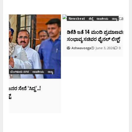
Newsbeat
ಜಿಲ್ಲೆ
ರಾಜಕೀಯ
ರಾಜ್ಯ
ಡಿಕೆಶಿ ಜತೆ 14 ಮಂದಿ ಪ್ರಮಾಣವಚನ ಸಾಧ್ಯತೆ.. ಇಲ್ಲಿದೆ
ಸಂಭಾವ್ಯ ಸಚಿವರ ಫೈನಲ್ ಲಿಸ್ಟ್‌!
Ashwaveega
June 3, 2026
0
ಕ
ದ