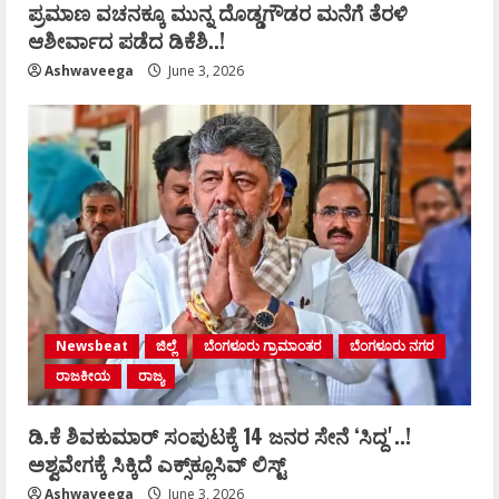
ಪ್ರಮಾಣ ವಚನಕ್ಕೂ ಮುನ್ನ ದೊಡ್ಡಗೌಡರ ಮನೆಗೆ ತೆರಳಿ
ಆಶೀರ್ವಾದ ಪಡೆದ ಡಿಕೆಶಿ..!
Ashwaveega
June 3, 2026
Newsbeat
ಜಿಲ್ಲೆ
ಬೆಂಗಳೂರು ಗ್ರಾಮಾಂತರ
ಬೆಂಗಳೂರು ನಗರ
ರಾಜಕೀಯ
ರಾಜ್ಯ
ಡಿ.ಕೆ ಶಿವಕುಮಾರ್‌ ಸಂಪುಟಕ್ಕೆ 14 ಜನರ ಸೇನೆ ʻಸಿದ್ದʼ..!
ಅಶ್ವವೇಗಕ್ಕೆ ಸಿಕ್ಕಿದೆ ಎಕ್ಸ್‌ಕ್ಲೂಸಿವ್‌ ಲಿಸ್ಟ್‌
Ashwaveega
June 3, 2026