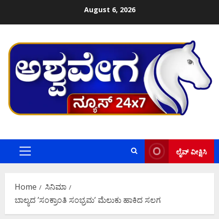
Skip
August 6, 2026
to
content
ಲೈವ್ ವೀಕ್ಷಿಸಿ
Primary
Menu
Home
ಸಿನಿಮಾ
ಬಾಲ್ಯದ ʼಸಂಕ್ರಾಂತಿ ಸಂಭ್ರಮʼ ಮೆಲುಕು ಹಾಕಿದ ಸಲಗ