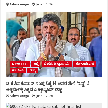
Ashwaveega
June 3, 2026
Newsbeat
ಜಿಲ್ಲೆ
ಬೆಂಗಳೂರು ಗ್ರಾಮಾಂತರ
ಬೆಂಗಳೂರು ನಗರ
ರಾಜಕೀಯ
ರಾಜ್ಯ
ಡಿ.ಕೆ ಶಿವಕುಮಾರ್‌ ಸಂಪುಟಕ್ಕೆ 14 ಜನರ ಸೇನೆ ʻಸಿದ್ದʼ..!
ಅಶ್ವವೇಗಕ್ಕೆ ಸಿಕ್ಕಿದೆ ಎಕ್ಸ್‌ಕ್ಲೂಸಿವ್‌ ಲಿಸ್ಟ್‌
Ashwaveega
June 3, 2026