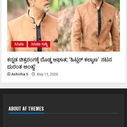
ಸಿನಿಮಾ
ಸಿನಿಮಾ ಸುದ್ದಿ
ಕನ್ನಡ ಚಿತ್ರರಂಗಕ್ಕೆ ದೊಡ್ಡ ಆಘಾತ; ʻಹಿಟ್ಲರ್ ಕಲ್ಯಾಣʼ ನಟನ
ದುರಂತ ಅಂತ್ಯ!
Ashitha S
May 13, 2026
ABOUT AF THEMES