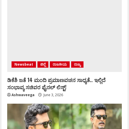
Newsbeat
ಜಿಲ್ಲೆ
ರಾಜಕೀಯ
ರಾಜ್ಯ
ಡಿಕೆಶಿ ಜತೆ 14 ಮಂದಿ ಪ್ರಮಾಣವಚನ ಸಾಧ್ಯತೆ.. ಇಲ್ಲಿದೆ
ಸಂಭಾವ್ಯ ಸಚಿವರ ಫೈನಲ್ ಲಿಸ್ಟ್‌!
Ashwaveega
June 3, 2026