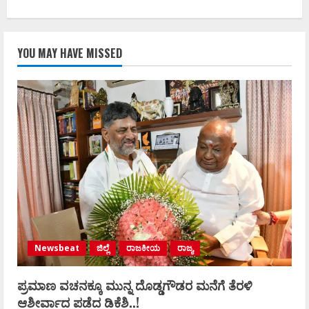
YOU MAY HAVE MISSED
Newsbeat
ಜಿಲ್ಲೆ
ರಾಜಕೀಯ
ರಾಜ್ಯ
ಪ್ರಮಾಣ ವಚನಕ್ಕೂ ಮುನ್ನ ದೊಡ್ಡಗೌಡರ ಮನೆಗೆ ತೆರಳಿ
ಆಶೀರ್ವಾದ ಪಡೆದ ಡಿಕೆಶಿ..!