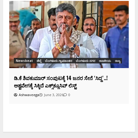
Newsbeat
ಜಿಲ್ಲೆ
ರಾಜಕೀಯ
ರಾಜ್ಯ
ಡಿಕೆಶಿ ಜತೆ 14 ಮಂದಿ ಪ್ರಮಾಣವಚನ ಸಾಧ್ಯತೆ.. ಇಲ್ಲಿದೆ
ಸಂಭಾವ್ಯ ಸಚಿವರ ಫೈನಲ್ ಲಿಸ್ಟ್‌!
Ashwaveega
June 3, 2026
0
ಕ
ದ