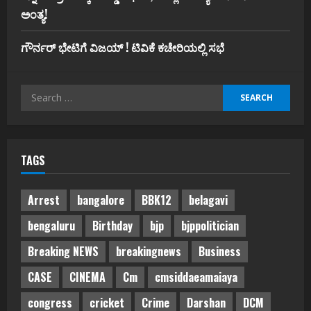
ಅಂತ್ಯ!
ಗೌರ್ನರ್‌ ಭೇಟಿಗೆ ವಿಜಯ್‌ ! ಟಿವಿಕೆ ಕಚೇರಿಯಲ್ಲಿ ಸಭೆ
Search
for:
TAGS
Arrest
bangalore
BBK12
belagavi
bengaluru
Birthday
bjp
bjppolitician
Breaking NEWS
breakingnews
Business
CASE
CINEMA
Cm
cmsiddaeamaiaya
congress
cricket
Crime
Darshan
DCM