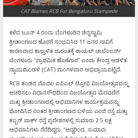
CAT Blames RCB For Bengaluru Stampede
ಕಳೆದ ಜೂನ್ 4 ರಂದು ಬೆಂಗಳೂರಿನ ಚಿನ್ನಸ್ವಾಮಿ
ಕ್ರೀಡಾಂಗಣದ ಹೊರಗೆ ಸಂಭವಿಸಿದ 11 ಜನರ ಸಾವಿಗೆ
ಕಾರಣವಾದ ಕಾಲ್ತುಳಿತ ದುರಂತಕ್ಕೆ ರಾಯಲ್ ಚಾಲೆಂಜರ್ಸ್
ಬೆಂಗಳೂರು “ಪ್ರಾಥಮಿಕ ಹೊಣೆಗಾರ” ಎಂದು ಕೇಂದ್ರ ಆಡಳಿತ
ನ್ಯಾಯಮಂಡಳಿ (CAT) ಮಂಗಳವಾರ ಅಭಿಪ್ರಾಯಪಟ್ಟಿದೆ.
RCB ತಂಡದ ಮೊದಲ ಐಪಿಎಲ್ ಟ್ರೋಫಿ ವಿಜಯೋತ್ಸವವನ್ನು
ಆಚರಿಸಲು ವಿಧಾನಸೌಧದಿಂದ ವಿಜಯೋತ್ಸವ ಮೆರವಣಿಗೆ
ಮತ್ತು ಕ್ರೀಡಾಂಗಣದಲ್ಲಿ ಅಭಿಮಾನಿಗಳ ಕಾರ್ಯಕ್ರಮವನ್ನು
ಘೋಷಿಸಿದ ನಂತರ ಕ್ರೀಡಾಂಗಣದ ಬಳಿಯ ಎಂಜಿ ರಸ್ತೆ ಮತ್ತು
ಕಬ್ಬನ್ ಪಾರ್ಕ್ ರಸ್ತೆ ಪ್ರದೇಶಗಳಲ್ಲಿ ಸುಮಾರು 2.5 ಲಕ್ಷ
ಅಭಿಮಾನಿಗಳು ನೆರೆದಿದ್ದರು. “ಆದ್ದರಿಂದ, ಸುಮಾರು