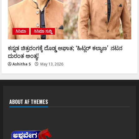
ಸಿನಿಮಾ
ಸಿನಿಮಾ ಸುದ್ದಿ
ಕನ್ನಡ ಚಿತ್ರರಂಗಕ್ಕೆ ದೊಡ್ಡ ಆಘಾತ; ʻಹಿಟ್ಲರ್ ಕಲ್ಯಾಣʼ ನಟನ
ದುರಂತ ಅಂತ್ಯ!
Ashitha S
May 13, 2026
ABOUT AF THEMES