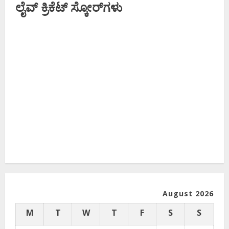
ಲೈವ್ ಕ್ರಿಕೆಟ್ ಸ್ಕೋರ್‌ಗಳು
August 2026
M
T
W
T
F
S
S