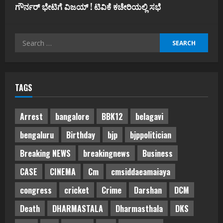
ಗೌರ್ನರ್‌ ಭೇಟಿಗೆ ವಿಜಯ್‌ ! ಟಿವಿಕೆ ಕಚೇರಿಯಲ್ಲಿ ಸಭೆ
Search
for:
TAGS
Arrest
bangalore
BBK12
belagavi
bengaluru
Birthday
bjp
bjppolitician
Breaking NEWS
breakingnews
Business
CASE
CINEMA
Cm
cmsiddaeamaiaya
congress
cricket
Crime
Darshan
DCM
Death
DHARMASTALA
Dharmasthala
DKS