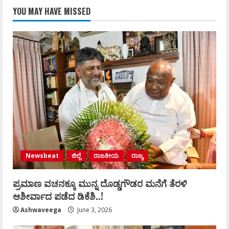
YOU MAY HAVE MISSED
Newsbeat
ಜಿಲ್ಲೆ
ರಾಜಕೀಯ
ರಾಜ್ಯ
ಪ್ರಮಾಣ ವಚನಕ್ಕೂ ಮುನ್ನ ದೊಡ್ಡಗೌಡರ ಮನೆಗೆ ತೆರಳಿ
ಆಶೀರ್ವಾದ ಪಡೆದ ಡಿಕೆಶಿ..!
Ashwaveega
June 3, 2026