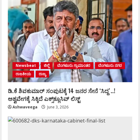
Newsbeat
ಜಿಲ್ಲೆ
ಬೆಂಗಳೂರು ಗ್ರಾಮಾಂತರ
ಬೆಂಗಳೂರು ನಗರ
ರಾಜಕೀಯ
ರಾಜ್ಯ
ಡಿ.ಕೆ ಶಿವಕುಮಾರ್‌ ಸಂಪುಟಕ್ಕೆ 14 ಜನರ ಸೇನೆ ʻಸಿದ್ದʼ..!
ಅಶ್ವವೇಗಕ್ಕೆ ಸಿಕ್ಕಿದೆ ಎಕ್ಸ್‌ಕ್ಲೂಸಿವ್‌ ಲಿಸ್ಟ್‌
Ashwaveega
June 3, 2026