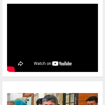
Newsbeat
ಜಿಲ್ಲೆ
ರಾಜಕೀಯ
ರಾಜ್ಯ