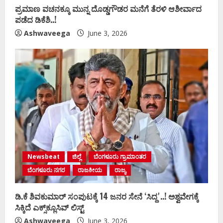
ಪ್ರಮಾಣ ವಚನಕ್ಕೂ ಮುನ್ನ ದೊಡ್ಡಗೌಡರ ಮನೆಗೆ ತೆರಳಿ ಆಶೀರ್ವಾದ
ಪಡೆದ ಡಿಕೆಶಿ..!
Ashwaveega
June 3, 2026
Newsbeat
ಜಿಲ್ಲೆ
ಬೆಂಗಳೂರು ಗ್ರಾಮಾಂತರ
ಬೆಂಗಳೂರು ನಗರ
ರಾಜಕೀಯ
ರಾಜ್ಯ
ಡಿ.ಕೆ ಶಿವಕುಮಾರ್‌ ಸಂಪುಟಕ್ಕೆ 14 ಜನರ ಸೇನೆ ʻಸಿದ್ದʼ..! ಅಶ್ವವೇಗಕ್ಕೆ
ಸಿಕ್ಕಿದೆ ಎಕ್ಸ್‌ಕ್ಲೂಸಿವ್‌ ಲಿಸ್ಟ್‌
Ashwaveega
June 3, 2026