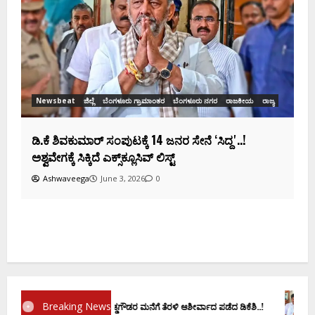
ಡಿಕೆಶಿ ಜತೆ 14 ಮಂದಿ ಪ್ರಮಾಣವಚನ ಸಾಧ್ಯತೆ.. ಇಲ್ಲಿದೆ
ಸಂಭಾವ್ಯ ಸಚಿವರ ಫೈನಲ್ ಲಿಸ್ಟ್‌!
Ashwaveega
June 3, 2026
0
ಕ
ದ
Breaking News
ರಮಾಣ ವಚನಕ್ಕೂ ಮುನ್ನ ದೊಡ್ಡಗೌಡರ ಮನೆಗೆ ತೆರಳಿ ಆಶೀರ್ವಾದ ಪಡೆದ ಡಿಕೆಶಿ..!
ಡಿ.ಕೆ