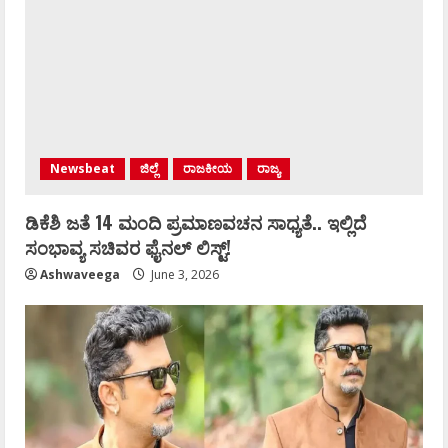
Newsbeat
ಜಿಲ್ಲೆ
ರಾಜಕೀಯ
ರಾಜ್ಯ
ಡಿಕೆಶಿ ಜತೆ 14 ಮಂದಿ ಪ್ರಮಾಣವಚನ ಸಾಧ್ಯತೆ.. ಇಲ್ಲಿದೆ
ಸಂಭಾವ್ಯ ಸಚಿವರ ಫೈನಲ್ ಲಿಸ್ಟ್‌!
Ashwaveega
June 3, 2026