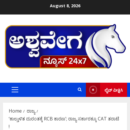
Skip
August 8, 2026
to
content
ಲೈವ್ ವೀಕ್ಷಿಸಿ
Primary
Menu
Home
ರಾಜ್ಯ
‘ಕಾಲ್ತುಳಿತ ದುರಂತಕ್ಕೆ RCB ಕಾರಣ’; ರಾಜ್ಯ ಸರ್ಕಾರಕ್ಕೂ CAT ತರಾಟೆ
!