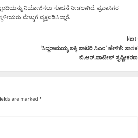
 ಸಿಬ್ಬಂದಿಯನ್ನು ನಿಯೋಜಿಸಲು ಸೂಚನೆ ನೀಡಲಾಗಿದೆ. ಪ್ರವಾಸಿಗರ
ಥಳೀಯರು ಮೆಚ್ಚುಗೆ ವ್ಯಕ್ತಪಡಿಸಿದ್ದಾರೆ.
Next:
‘ಸಿದ್ದರಾಮಯ್ಯ ಲಕ್ಕಿ ಲಾಟರಿ ಸಿಎಂ’ ಹೇಳಿಕೆ: ಶಾಸಕ
ಬಿ.ಆರ್.ಪಾಟೀಲ್ ಸ್ಪಷ್ಟೀಕರಣ
fields are marked
*
Newsbeat
ಜಿಲ್ಲೆ
ಬೆಂಗಳೂರು ಗ್ರಾಮಾಂತರ
ಬೆಂಗಳೂರು ನಗ
ರಾಜಕೀಯ
ರಾಜ್ಯ
ರಾಜ್ಯ