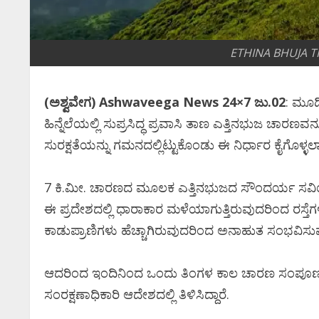
ETHINA BHUJA 
(ಅಶ್ವವೇಗ) Ashwaveega News 24×7 ಜು.02
: ಮೂಡಿ
ಹಿನ್ನೆಲೆಯಲ್ಲಿ ಸುಪ್ರಸಿದ್ಧ ಪ್ರವಾಸಿ ತಾಣ ಎತ್ತಿನಭುಜ ಚಾರಣವನ
ಸುರಕ್ಷತೆಯನ್ನು ಗಮನದಲ್ಲಿಟ್ಟುಕೊಂಡು ಈ ನಿರ್ಧಾರ ಕೈಗೊಳ್ಳಲಾ
7 ಕಿ.ಮೀ. ಚಾರಣದ ಮೂಲಕ ಎತ್ತಿನಭುಜದ ಸೌಂದರ್ಯ ಸವಿಯುತ್ತ
ಈ ಪ್ರದೇಶದಲ್ಲಿ ಧಾರಾಕಾರ ಮಳೆಯಾಗುತ್ತಿರುವುದರಿಂದ ರಸ್ತೆಗಳು 
ಕಾಡುಪ್ರಾಣಿಗಳು ಹೆಚ್ಚಾಗಿರುವುದರಿಂದ ಅನಾಹುತ ಸಂಭವಿಸುವ ಸ
ಆದರಿಂದ ಇಂದಿನಿಂದ ಒಂದು ತಿಂಗಳ ಕಾಲ ಚಾರಣ ಸಂಪೂರ್ಣ
ಸಂರಕ್ಷಣಾಧಿಕಾರಿ ಆದೇಶದಲ್ಲಿ ತಿಳಿಸಿದ್ದಾರೆ.