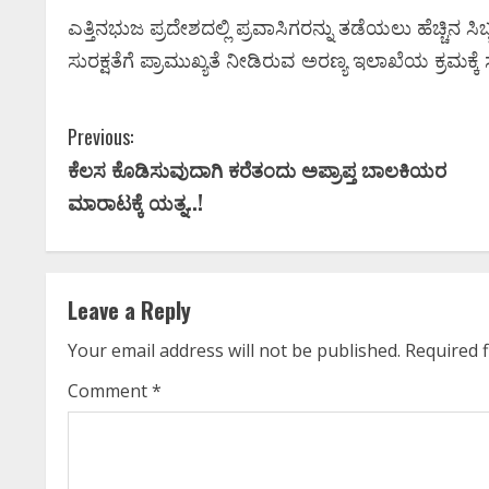
ಎತ್ತಿನಭುಜ ಪ್ರದೇಶದಲ್ಲಿ ಪ್ರವಾಸಿಗರನ್ನು ತಡೆಯಲು ಹೆಚ್ಚಿನ
ಸುರಕ್ಷತೆಗೆ ಪ್ರಾಮುಖ್ಯತೆ ನೀಡಿರುವ ಅರಣ್ಯ ಇಲಾಖೆಯ ಕ್ರಮಕ್ಕೆ ಸ್
C
Previous:
ಕೆಲಸ ಕೊಡಿಸುವುದಾಗಿ ಕರೆತಂದು ಅಪ್ರಾಪ್ತ ಬಾಲಕಿಯರ
o
ಮಾರಾಟಕ್ಕೆ ಯತ್ನ..!
n
t
Leave a Reply
i
Your email address will not be published.
Required 
n
Comment
*
u
e
Newsbeat
ಜಿಲ್ಲೆ
ರಾಜಕೀಯ
ಾ
ಸಿನಿಮಾ ಸುದ್ದಿ