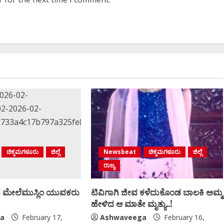
ಚಿಕ್ಕಮಗಳೂರು
ಜಿಲ್ಲೆ
Newsbeat
ಚಿಕ್ಕಮಗಳೂರು
ಜಿಲ್ಲೆ
ರಾಜ್ಯ
 ಮೇಲೆಮುಸ್ಲಿಂ ಯುವಕರು
ಟಿವಿಗಾಗಿ ಜೀವ ಕಳೆದುಕೊಂಡ ಬಾಲಕಿ ಅಮ್ಮ
ಹೇಳಿದ ಆ ಮಾತೇ ಮೃತ್ಯು..!
a
February 17,
Ashwaveega
February 16,