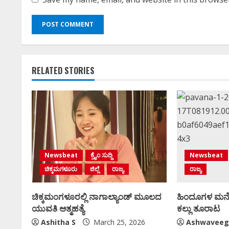
RELATED STORIES
Newsbeat
ಕ್ರೈಂ ಸುದ್ದಿ
Newsbeat
ಚಿಕ್ಕಮಗಳೂರು
ಜಿಲ್ಲೆ
ರಾಜ್ಯ
ರಾಜ್ಯ
ಚಿಕ್ಕಮಂಗಳೂರಲ್ಲಿ ನಾಗಾಲ್ಯಾಂಡ್‌ ಮೂಲದ
ಹಿಂದೂಗಳ ಮನೆ
ಯುವತಿ ಆತ್ಮಹತ್ಯೆ
ಕಲ್ಲು ತೂರಾಟ
Ashitha S
March 25, 2026
Ashwaveeg