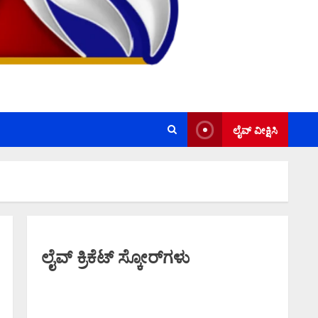
ಲೈವ್ ವೀಕ್ಷಿಸಿ
ಲೈವ್ ಕ್ರಿಕೆಟ್ ಸ್ಕೋರ್‌ಗಳು