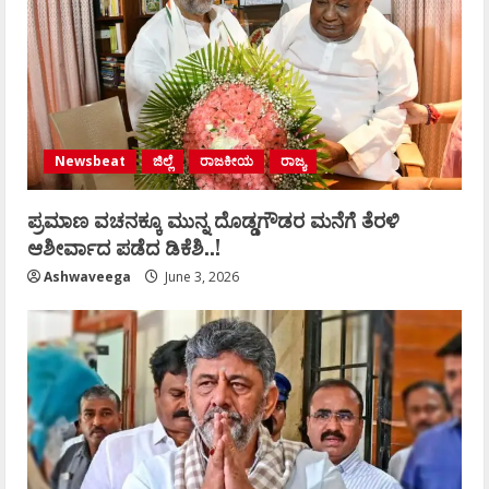
Newsbeat
ಜಿಲ್ಲೆ
ರಾಜಕೀಯ
ರಾಜ್ಯ
ಪ್ರಮಾಣ ವಚನಕ್ಕೂ ಮುನ್ನ ದೊಡ್ಡಗೌಡರ ಮನೆಗೆ ತೆರಳಿ
ಆಶೀರ್ವಾದ ಪಡೆದ ಡಿಕೆಶಿ..!
Ashwaveega
June 3, 2026