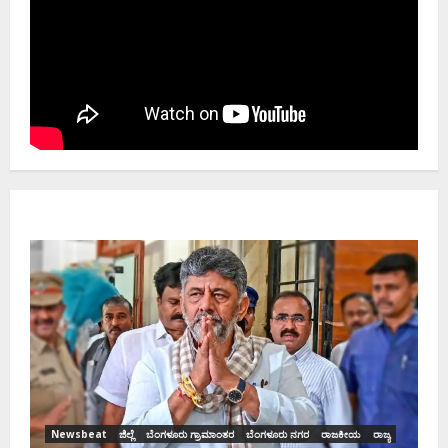
Newsbeat
ಜಿಲ್ಲೆ
ರಾಜಕೀಯ
ರಾಜ್ಯ
ಡಿಕೆಶಿ ಜತೆ 14 ಮಂದಿ ಪ್ರಮಾಣವಚನ ಸಾಧ್ಯತೆ.. ಇಲ್ಲಿದೆ
ಸಂಭಾವ್ಯ ಸಚಿವರ ಫೈನಲ್ ಲಿಸ್ಟ್‌!
Ashwaveega
June 3, 2026
0