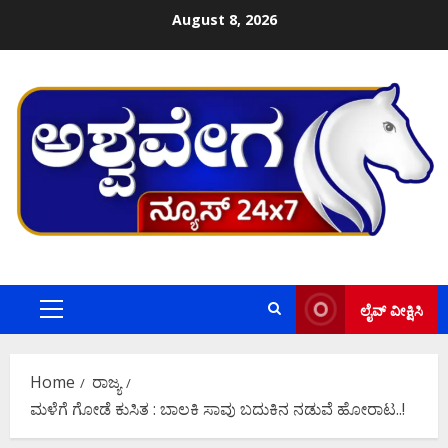
Skip
August 8, 2026
to
content
ಲೈವ್ ವೀಕ್ಷಿಸಿ
Primary
Menu
Home
ರಾಜ್ಯ
ಮಳೆಗೆ ಗೋಡೆ ಕುಸಿತ : ಬಾಲಕಿ ಸಾವು ಬದುಕಿನ ನಡುವೆ ಹೋರಾಟ..!