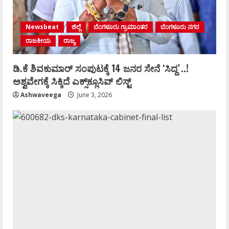
Newsbeat
ಜಿಲ್ಲೆ
ಬೆಂಗಳೂರು ಗ್ರಾಮಾಂತರ
ಬೆಂಗಳೂರು ನಗರ
ರಾಜಕೀಯ
ರಾಜ್ಯ
ಡಿ.ಕೆ ಶಿವಕುಮಾರ್‌ ಸಂಪುಟಕ್ಕೆ 14 ಜನರ ಸೇನೆ ʻಸಿದ್ದʼ..!
ಅಶ್ವವೇಗಕ್ಕೆ ಸಿಕ್ಕಿದೆ ಎಕ್ಸ್‌ಕ್ಲೂಸಿವ್‌ ಲಿಸ್ಟ್‌
Ashwaveega
June 3, 2026