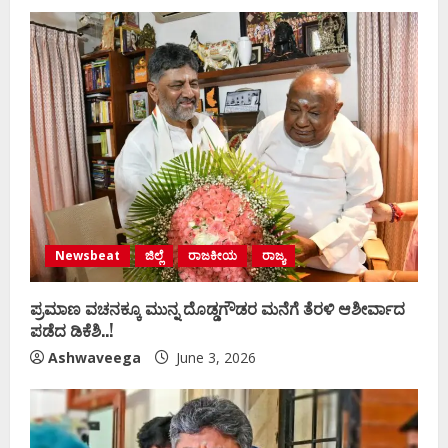
Newsbeat
ಜಿಲ್ಲೆ
ರಾಜಕೀಯ
ರಾಜ್ಯ
ಪ್ರಮಾಣ ವಚನಕ್ಕೂ ಮುನ್ನ ದೊಡ್ಡಗೌಡರ ಮನೆಗೆ ತೆರಳಿ ಆಶೀರ್ವಾದ
ಪಡೆದ ಡಿಕೆಶಿ..!
Ashwaveega
June 3, 2026