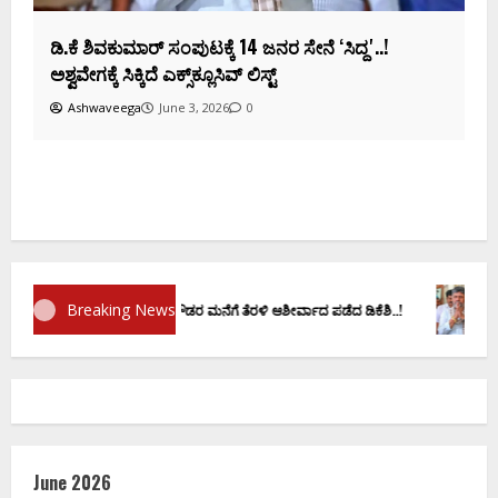
ಕ
ದ
Breaking News
ಮಾಣ ವಚನಕ್ಕೂ ಮುನ್ನ ದೊಡ್ಡಗೌಡರ ಮನೆಗೆ ತೆರಳಿ ಆಶೀರ್ವಾದ ಪಡೆದ ಡಿಕೆಶಿ..!
ಡಿ.ಕೆ ಶಿ
June 2026