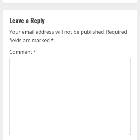
n
u
Leave a Reply
e
Your email address will not be published.
Required
fields are marked
*
R
Comment
*
e
a
d
i
n
g