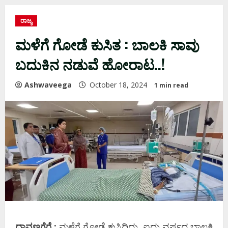
ರಾಜ್ಯ
ಮಳೆಗೆ ಗೋಡೆ ಕುಸಿತ : ಬಾಲಕಿ ಸಾವು
ಬದುಕಿನ ನಡುವೆ ಹೋರಾಟ..!
Ashwaveega
October 18, 2024
1 min read
ದಾವಣಗೆರೆ :
ಮಳೆಗೆ ಗೋಡೆ ಕುಸಿದಿದ್ದು, ಐದು ವರ್ಷದ ಬಾಲಕಿ