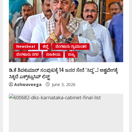
Newsbeat
ಜಿಲ್ಲೆ
ಬೆಂಗಳೂರು ಗ್ರಾಮಾಂತರ
ಬೆಂಗಳೂರು ನಗರ
ರಾಜಕೀಯ
ರಾಜ್ಯ
ಡಿ.ಕೆ ಶಿವಕುಮಾರ್‌ ಸಂಪುಟಕ್ಕೆ 14 ಜನರ ಸೇನೆ ʻಸಿದ್ದʼ..! ಅಶ್ವವೇಗಕ್ಕೆ
ಸಿಕ್ಕಿದೆ ಎಕ್ಸ್‌ಕ್ಲೂಸಿವ್‌ ಲಿಸ್ಟ್‌
Ashwaveega
June 3, 2026