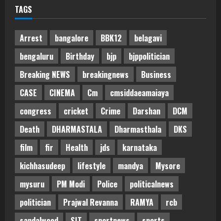
TAGS
Arrest
bangalore
BBK12
belagavi
bengaluru
Birthday
bjp
bjppolitician
Breaking NEWS
breakingnews
Business
CASE
CINEMA
Cm
cmsiddaeamaiaya
congress
cricket
Crime
Darshan
DCM
Death
DHARMASTALA
Dharmasthala
DKS
film
fir
Health
jds
karnataka
kichhasudeep
lifestyle
mandya
Mysore
mysuru
PM Modi
Police
politicalnews
politician
Prajwal Revanna
RAMYA
rcb
sandalwood
SIT
sportnews
sports