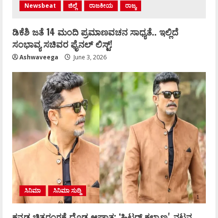
Newsbeat
ಜಿಲ್ಲೆ
ರಾಜಕೀಯ
ರಾಜ್ಯ
ಡಿಕೆಶಿ ಜತೆ 14 ಮಂದಿ ಪ್ರಮಾಣವಚನ ಸಾಧ್ಯತೆ.. ಇಲ್ಲಿದೆ
ಸಂಭಾವ್ಯ ಸಚಿವರ ಫೈನಲ್ ಲಿಸ್ಟ್‌!
Ashwaveega
June 3, 2026
ಸಿನಿಮಾ
ಸಿನಿಮಾ ಸುದ್ದಿ
ಕನ್ನಡ ಚಿತ್ರರಂಗಕ್ಕೆ ದೊಡ್ಡ ಆಘಾತ; ʻಹಿಟ್ಲರ್ ಕಲ್ಯಾಣʼ ನಟನ